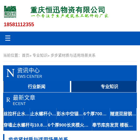
18581112355
☰
当前位置：
首页
»
专业知识
» 步步紧材质与适用场景关系
N
资讯中心
EWS CENTER
行业新闻
专业知识
最新文章
R
ECENT
丝拉杆止水12.5与木工丝杆套管在地铁修建中的材料应用及石柱存储便捷性
止水螺杆小14丝杆木工房屋建筑材料九龙坡区生产速度快
彭水中空锚杆及14.5粗牙对拉螺杆止水拉杆螺栓快速生产技术
6个厚700长步步紧头工地建始火钩厂家扒钩型夹具专业知识
隧道双层钢筋马凳筋8-110工艺成熟间距稳定铜仁库房发货
穿墙止水螺杆与10.8对拉丝杆在大坝施工中的应用及体积优势
6个厚900长夹模火钩建筑专用夹具南江丝杆厂家规格齐全
奉节库房发货 楼板马镫人字形马凳6-140 成本经济提升结构强度
步步紧材质与适用场景关系