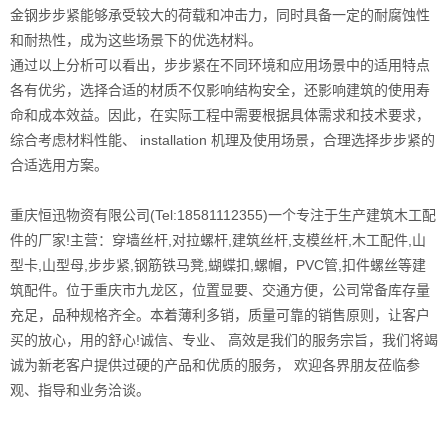
金钢步步紧能够承受较大的荷载和冲击力，同时具备一定的耐腐蚀性
和耐热性，成为这些场景下的优选材料。
通过以上分析可以看出，步步紧在不同环境和应用场景中的适用特点
各有优劣，选择合适的材质不仅影响结构安全，还影响建筑的使用寿
命和成本效益。因此，在实际工程中需要根据具体需求和技术要求，
综合考虑材料性能、 installation 机理及使用场景，合理选择步步紧的
合适选用方案。
重庆恒迅物资有限公司(Tel:18581112355)一个专注于生产建筑木工配
件的厂家!主营：穿墙丝杆,对拉螺杆,建筑丝杆,支模丝杆,木工配件,山
型卡,山型母,步步紧,钢筋铁马凳,蝴蝶扣,螺帽，PVC管,扣件螺丝等建
筑配件。位于重庆市九龙区，位置显要、交通方便，公司常备库存量
充足，品种规格齐全。本着薄利多销，质量可靠的销售原则，让客户
买的放心，用的舒心!诚信、专业、 高效是我们的服务宗旨，我们将竭
诚为新老客户提供过硬的产品和优质的服务， 欢迎各界朋友莅临参
观、指导和业务洽谈。