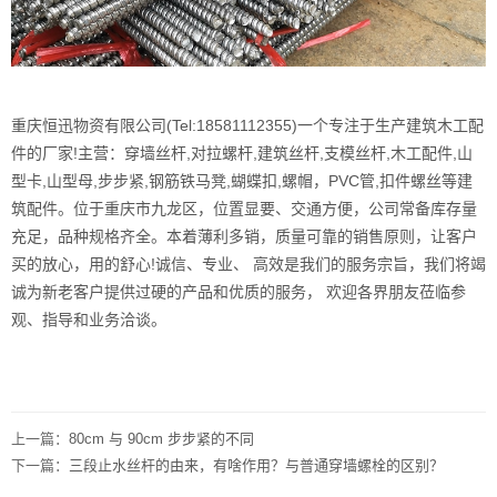
重庆恒迅物资有限公司(Tel:18581112355)一个专注于生产建筑木工配
件的厂家!主营：穿墙丝杆,对拉螺杆,建筑丝杆,支模丝杆,木工配件,山
型卡,山型母,步步紧,钢筋铁马凳,蝴蝶扣,螺帽，PVC管,扣件螺丝等建
筑配件。位于重庆市九龙区，位置显要、交通方便，公司常备库存量
充足，品种规格齐全。本着薄利多销，质量可靠的销售原则，让客户
买的放心，用的舒心!诚信、专业、 高效是我们的服务宗旨，我们将竭
诚为新老客户提供过硬的产品和优质的服务， 欢迎各界朋友莅临参
观、指导和业务洽谈。
上一篇：
80cm 与 90cm 步步紧的不同
下一篇：
三段止水丝杆的由来，有啥作用？与普通穿墙螺栓的区别？