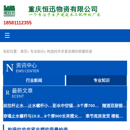
18581112355
☰
当前位置：
首页
»
专业知识
» 构造柱步步紧支模的质量检查
N
资讯中心
EWS CENTER
行业新闻
专业知识
最新文章
R
ECENT
丝拉杆止水12.5与木工丝杆套管在地铁修建中的材料应用及石柱存储便捷性
止水螺杆小14丝杆木工房屋建筑材料九龙坡区生产速度快
彭水中空锚杆及14.5粗牙对拉螺杆止水拉杆螺栓快速生产技术
6个厚700长步步紧头工地建始火钩厂家扒钩型夹具专业知识
隧道双层钢筋马凳筋8-110工艺成熟间距稳定铜仁库房发货
穿墙止水螺杆与10.8对拉丝杆在大坝施工中的应用及体积优势
6个厚900长夹模火钩建筑专用夹具南江丝杆厂家规格齐全
奉节库房发货 楼板马镫人字形马凳6-140 成本经济提升结构强度
构造柱步步紧支模的质量检查