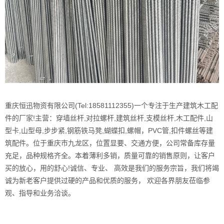
重庆恒迅物资有限公司(Tel:18581112355)一个专注于生产建筑木工配
件的厂家!主营：穿墙丝杆,对拉螺杆,建筑丝杆,支模丝杆,木工配件,山
型卡,山型母,步步紧,钢筋铁马凳,蝴蝶扣,螺帽，PVC管,扣件螺丝等建
筑配件。位于重庆市九龙区，位置显要、交通方便，公司常备库存量
充足，品种规格齐全。本着薄利多销，质量可靠的销售原则，让客户
买的放心，用的舒心!诚信、专业、 高效是我们的服务宗旨，我们将竭
诚为新老客户提供过硬的产品和优质的服务， 欢迎各界朋友莅临参
观、指导和业务洽谈。