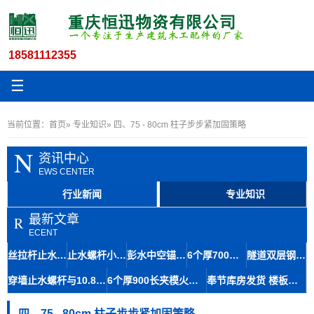
18581112355
☰
当前位置：
首页
»
专业知识
» 四、75 - 80cm 柱子步步紧加固策略
N
资讯中心
EWS CENTER
行业新闻
专业知识
最新文章
R
ECENT
丝拉杆止水12.5与木工丝杆套管在地铁修建中的材料应用及石柱存储便捷性
止水螺杆小14丝杆木工房屋建筑材料九龙坡区生产速度快
彭水中空锚杆及14.5粗牙对拉螺杆止水拉杆螺栓快速生产技术
6个厚700长步步紧头工地建始火钩厂家扒钩型夹具专业知识
隧道双层钢筋马凳筋8-110工艺成熟间距稳定铜仁库房发货
穿墙止水螺杆与10.8对拉丝杆在大坝施工中的应用及体积优势
6个厚900长夹模火钩建筑专用夹具南江丝杆厂家规格齐全
奉节库房发货 楼板马镫人字形马凳6-140 成本经济提升结构强度
四、75 - 80cm 柱子步步紧加固策略