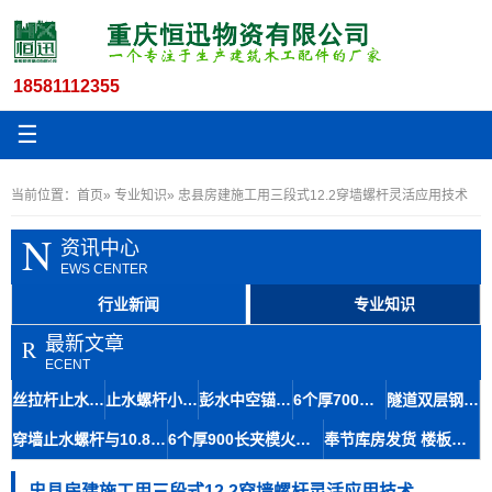
18581112355
☰
当前位置：
首页
»
专业知识
» 忠县房建施工用三段式12.2穿墙螺杆灵活应用技术
N
资讯中心
EWS CENTER
行业新闻
专业知识
最新文章
R
ECENT
丝拉杆止水12.5与木工丝杆套管在地铁修建中的材料应用及石柱存储便捷性
止水螺杆小14丝杆木工房屋建筑材料九龙坡区生产速度快
彭水中空锚杆及14.5粗牙对拉螺杆止水拉杆螺栓快速生产技术
6个厚700长步步紧头工地建始火钩厂家扒钩型夹具专业知识
隧道双层钢筋马凳筋8-110工艺成熟间距稳定铜仁库房发货
穿墙止水螺杆与10.8对拉丝杆在大坝施工中的应用及体积优势
6个厚900长夹模火钩建筑专用夹具南江丝杆厂家规格齐全
奉节库房发货 楼板马镫人字形马凳6-140 成本经济提升结构强度
忠县房建施工用三段式12.2穿墙螺杆灵活应用技术