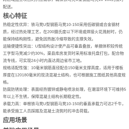
配送。
核心特征
热稳定性优异：铁马凳U型钢筋马凳10-150采用低碳钢或合金钢材
质，经过热处理工艺，在200摄氏度以下环境或焊接火花溅射时，仍
能保持结构刚性，避免因热胀冷缩导致的支撑失效。
运输便捷性突出：U型结构设计使产品可垂直叠放，单捆体积较传统
工字型马凳减少约30%，渠县库房发货时采用标准托盘打包，配合物
流专线，可实现24小时内直达周边省市工地。
规格适配性强：10毫米钢筋直径配合150毫米支撑高度，适用于楼板
厚度在120180毫米的现浇混凝土结构，也可根据施工图纸其他高度规
格。
防腐防锈处理：表面经热镀锌或静电喷涂处理，在潮湿环境下可维持5
年以上不生锈，保障混凝土结构长期稳定性。
承载力高：单根铁马凳U型钢筋马凳10-150的垂直承载力可达2千牛，
能承受施工人员踩踏及混凝土浇筑时的冲击荷载。
应用场景