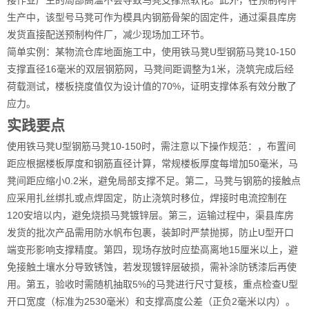
接作业产生的局部高温不会导致马凳支撑点软化。此外，在预制构件
生产中，该型号马凳可作为模具内钢筋骨架的固定件，通过渠县库房
发货直接配送预制构件厂，减少现场加工环节。
简单实例：某物流仓库地面施工中，使用铁马凳U型钢筋马凳10-150
支撑直径16毫米的双层钢筋网，马凳间距调整为1米，浇筑完成后经
荷载测试，楼板挠度值仅为设计值的70%，证明支撑体系有效分散了
应力。
实践要点
使用铁马凳U型钢筋马凳10-150时，需注意以下操作规范：，布置间
距应根据楼板厚度和钢筋直径计算，常规楼板厚度每增加50毫米，马
凳间距应缩小0.2米，避免局部支撑不足。第二，马凳与钢筋的接触点
应采用扎丝绑扎或点焊固定，防止浇筑时移位，焊接时电流控制在
120安培以内，避免烧损马凳镀锌层。第三，运输过程中，渠县库房
发货的批次产品需用防水帆布包裹，装卸时严禁抛掷，防止U型开口
端变形影响支撑精度。第四，现场存放时应垫高离地15厘米以上，避
免接触土壤水分导致锈蚀，若发现镀锌层破损，需补涂防锈漆后再使
用。第五，验收时需随机抽取5%的马凳进行尺寸复核，重点检查U型
开口宽度（标准为2530毫米）和支撑高度公差（正负2毫米以内）。