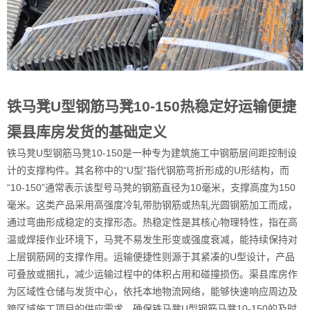
铁马凳U型钢筋马凳10-150热稳定好运输便捷
渠县库房发货的基础定义
铁马凳U型钢筋马凳10-150是一种专为建筑施工中钢筋层间距控制设
计的支撑构件。其名称中的“U型”指代钢筋弯折形成的U形结构，而
“10-150”通常表示该型号马凳的钢筋直径为10毫米，支撑高度为150
毫米。这类产品采用高强度冷轧带肋钢筋或热轧光圆钢筋加工而成，
通过弯曲形成稳定的支撑形态。热稳定性是其核心物理特性，指在高
温或焊接作业环境下，马凳不易发生形变或强度衰减，能持续保持对
上层钢筋网的支撑作用。运输便捷性则源于其紧凑的U型设计，产品
可叠放或捆扎，减少运输过程中的体积占用和碰撞损伤。渠县库房作
为区域性仓储与发货中心，依托本地物流网络，能够快速响应周边及
跨区域施工项目的供应需求，确保铁马凳U型钢筋马凳10-150的及时