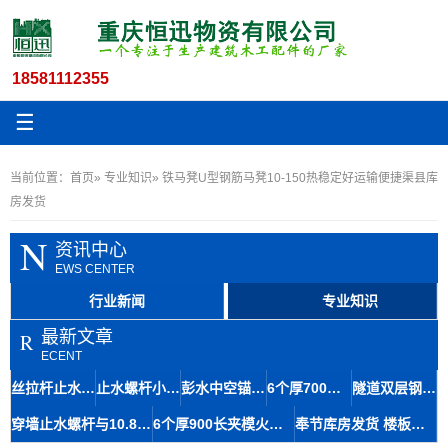
18581112355
☰
当前位置：
首页
»
专业知识
» 铁马凳U型钢筋马凳10-150热稳定好运输便捷渠县库
房发货
N
资讯中心
EWS CENTER
行业新闻
专业知识
最新文章
R
ECENT
丝拉杆止水12.5与木工丝杆套管在地铁修建中的材料应用及石柱存储便捷性
止水螺杆小14丝杆木工房屋建筑材料九龙坡区生产速度快
彭水中空锚杆及14.5粗牙对拉螺杆止水拉杆螺栓快速生产技术
6个厚700长步步紧头工地建始火钩厂家扒钩型夹具专业知识
隧道双层钢筋马凳筋8-110工艺成熟间距稳定铜仁库房发货
穿墙止水螺杆与10.8对拉丝杆在大坝施工中的应用及体积优势
6个厚900长夹模火钩建筑专用夹具南江丝杆厂家规格齐全
奉节库房发货 楼板马镫人字形马凳6-140 成本经济提升结构强度