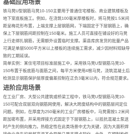
基础应用场景
铁马凳U型钢筋马凳10-150主要用于普通住宅楼板、商业建筑楼板及
地下室底板施工。例如，在浇筑100毫米厚楼板时，将马凳按1.5米间
距呈梅花形布置，上端支撑上层钢筋网，下端固定于下层钢筋上，确
保上下层钢筋间距控制在150毫米。施工人员可直接在铺设好的马凳
上行走绑扎钢筋，无需额外设置临时支撑。渠县库房发货的批量产品
可满足单层5000平方米以上楼板的连续施工需求，减少因材料短缺导
致的工期延误。
简单实例：某住宅项目标准层施工中，采用铁马凳U型钢筋马凳10-
150布置于板底筋与面筋之间，每平方米使用4根马凳，浇筑混凝土后
检测显示钢筋保护层厚度偏差控制在正负3毫米以内，符合规范要求。
进阶应用场景
在工业厂房、大型公共建筑或桥梁工程中，铁马凳U型钢筋马凳10-
150可配合双层双向钢筋网使用，解决大跨度结构中的钢筋层间定位
问题。例如，在厚度为250毫米的工业厂房楼板中，马凳需按1.2米间
距加密布置，并采用焊接方式固定于下层钢筋上，以抵抗混凝土泵送
时产生的侧向推力。热稳定性在此类场景中尤为关键，因为大面积焊