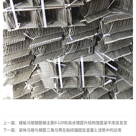
上一篇：
楼板马镫钢筋做主筋9-120布局合理提升结构强度梁平库房发货
下一篇：
梁体马镫与钢筋三角马凳在粘结锚固及混凝土浇筑中的应用