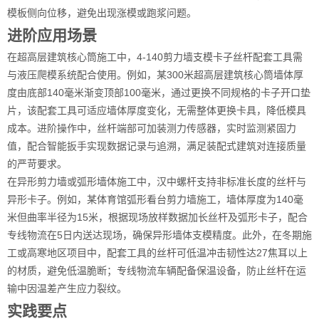
模板侧向位移，避免出现涨模或跑浆问题。
进阶应用场景
在超高层建筑核心筒施工中，4-140剪力墙支模卡子丝杆配套工具需
与液压爬模系统配合使用。例如，某300米超高层建筑核心筒墙体厚
度由底部140毫米渐变顶部100毫米，通过更换不同规格的卡子开口垫
片，该配套工具可适应墙体厚度变化，无需整体更换卡具，降低模具
成本。进阶操作中，丝杆端部可加装测力传感器，实时监测紧固力
值，配合智能扳手实现数据记录与追溯，满足装配式建筑对连接质量
的严苛要求。
在异形剪力墙或弧形墙体施工中，汉中螺杆支持非标准长度的丝杆与
异形卡子。例如，某体育馆弧形看台剪力墙施工，墙体厚度为140毫
米但曲率半径为15米，根据现场放样数据加长丝杆及弧形卡子，配合
专线物流在5日内送达现场，确保异形墙体支模精度。此外，在冬期施
工或高寒地区项目中，配套工具的丝杆可低温冲击韧性达27焦耳以上
的材质，避免低温脆断；专线物流车辆配备保温设备，防止丝杆在运
输中因温差产生应力裂纹。
实践要点