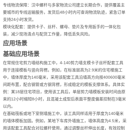
专线物流保障：汉中螺杆与多家物流公司建立长期合作，提供覆盖主
要城市的专线运输服务，发货后48小时内可查询物流轨迹，紧急订单
支持24小时发货。
模块化配套：提供卡子、丝杆、螺母、垫片及专用扳手的一体化包
装，减少现场清点与配货工作量，降低丢失风险。
应用场景
基础应用场景
在常规住宅剪力墙结构施工中，4-140剪力墙支模卡子丝杆配套工具
用于连接模板与竖向背楞。例如，在标准层高为2.9米的住宅楼施工
中，墙体厚度为140毫米，采用该配套工具沿墙高方向按400600毫米
间距布置，配合钢管或方钢背楞，形成稳定的模板支撑体系。具体实
例：某18层住宅项目，使用该工具后，单层剪力墙模板安装时间由原
来的12小时缩短8小时，且混凝土成型后表面平整度偏差控制在3毫米
以内。
在基础筏板或地下室侧墙施工中，该工具同样适用于厚度为140毫米
的墙体模板加固。例如，某地下车库外墙施工，墙体高度为4.5米，采
用该配套工具配合对拉螺杆使用，通过调整丝杆伸出长度，有效控制