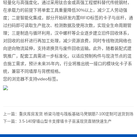
轻量化与高强度化，通过采用钛合金或高强工程塑料替代传统钢材，
在承载力的前提下将单套工具重量降低30%以上，减少工人劳动强
度；二是智能化集成，部分开始研发内置RFID标签的卡子与丝杆，通
过扫码即可读取生产批次、检测数据及使用次数，实现全生命周期管
理；三是制造与循环利用，汉中螺杆等企业逐步建立旧件回收体系，
对回收的丝杆进行再加工处理，减少资源浪费，同时专线物流网络也
向逆向物流延伸，支持退换货与废件回收运输。此外，随着装配式建
筑推广，配套工具需进一步标准化，以适应预制构件与现浇节点的混
合施工需求，预计未来35年内，行业将推出统一接口的模块化卡子系
统，兼容不同墙厚与背楞规格。
您的浏览器不支持video标签。
上一篇：
重庆库房发货 桥梁马镫与筏板基础马凳钢筋7-100定制可送货到场
下一篇：
3.5-140穿墙山型卡支撑墙卡子巫溪现货直销快速生产