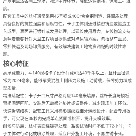
产基地直达各施工现场，减少中转环节，降低运输损耗，保障工程进
度。
配套工具中的丝杆通常采用45号钢或40Cr合金钢制造，经调质处理，
具备良好的抗拉强度和耐腐蚀性。卡子主体则通过精密铸造或锻造工
艺成型，表面进行镀锌或发黑处理，以延长使用寿命。专线物流支持
意味着能够针对大型工程项目提供点对点运输方案，包括整车直发、
零担快运及现场卸货服务，有效解决建筑工地物资调配的时效性难
题。
核心特征
高承载能力：4-140规格卡子设计荷载可达40千牛以上，丝杆直径通
常为2024毫米，能够承受混凝土侧压力及施工动荷载，保障剪力墙成
型质量。
精准适配性：卡子开口尺寸严格对应140毫米墙厚，丝杆长度与模板
背楞间距匹配，安装后无需额外垫片或调整件，减少现场加工环节。
快速拆装结构：配套工具采用梯形螺纹或细牙螺纹设计，配合专用扳
手，可实现在35秒内完成单点紧固或松开，提升支模效率。
耐候与防腐：丝杆表面经镀锌处理，盐雾试验时间不低于72小时；卡
子主体进行磷化或喷涂处理，适应户外施工环境，不易生锈卡死。