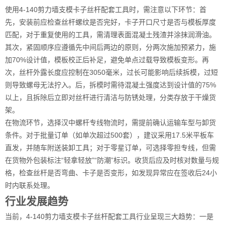
使用4-140剪力墙支模卡子丝杆配套工具时，需注意以下环节：首
先，安装前应检查丝杆螺纹是否完好，卡子开口尺寸是否与模板厚度
匹配，对于重复使用的工具，需清理表面混凝土残渣并涂抹润滑油。
其次，紧固顺序应遵循先中间后两边的原则，分两次施加预紧力，施
加70%设计值，模板校正后补足，避免单点过载导致模板变形。再
次，丝杆外露长度应控制在3050毫米，过长可能影响后续拆模，过短
则导致螺母无法拧入。后，拆模时需待混凝土强度达到设计值的75%
以上，且拆除后立即对丝杆进行清洁与防锈处理，分类存放于干燥货
架。
在物流环节，选择汉中螺杆专线物流时，需提前确认运输车型与卸货
条件。对于批量订单（如单次超过500套），建议采用17.5米平板车
直发，并随车附送装卸工具；对于零星订单，可选择零担专线，但需
在货物外包装标注“轻拿轻放”“防潮”标识。收货后应及时核对数量与规
格，检查丝杆是否弯曲、卡子是否变形，如发现异常应在签收后24小
时内联系处理。
行业发展趋势
当前，4-140剪力墙支模卡子丝杆配套工具行业呈现三大趋势：一是