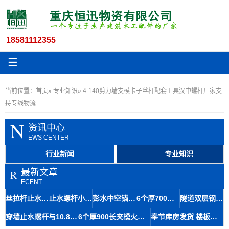
18581112355
☰
当前位置：
首页
»
专业知识
» 4-140剪力墙支模卡子丝杆配套工具汉中螺杆厂家支
持专线物流
N
资讯中心
EWS CENTER
行业新闻
专业知识
最新文章
R
ECENT
丝拉杆止水12.5与木工丝杆套管在地铁修建中的材料应用及石柱存储便捷性
止水螺杆小14丝杆木工房屋建筑材料九龙坡区生产速度快
彭水中空锚杆及14.5粗牙对拉螺杆止水拉杆螺栓快速生产技术
6个厚700长步步紧头工地建始火钩厂家扒钩型夹具专业知识
隧道双层钢筋马凳筋8-110工艺成熟间距稳定铜仁库房发货
穿墙止水螺杆与10.8对拉丝杆在大坝施工中的应用及体积优势
6个厚900长夹模火钩建筑专用夹具南江丝杆厂家规格齐全
奉节库房发货 楼板马镫人字形马凳6-140 成本经济提升结构强度