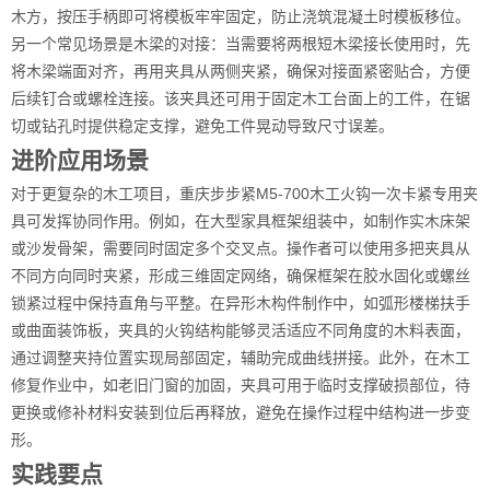
木方，按压手柄即可将模板牢牢固定，防止浇筑混凝土时模板移位。
另一个常见场景是木梁的对接：当需要将两根短木梁接长使用时，先
将木梁端面对齐，再用夹具从两侧夹紧，确保对接面紧密贴合，方便
后续钉合或螺栓连接。该夹具还可用于固定木工台面上的工件，在锯
切或钻孔时提供稳定支撑，避免工件晃动导致尺寸误差。
进阶应用场景
对于更复杂的木工项目，重庆步步紧M5-700木工火钩一次卡紧专用夹
具可发挥协同作用。例如，在大型家具框架组装中，如制作实木床架
或沙发骨架，需要同时固定多个交叉点。操作者可以使用多把夹具从
不同方向同时夹紧，形成三维固定网络，确保框架在胶水固化或螺丝
锁紧过程中保持直角与平整。在异形木构件制作中，如弧形楼梯扶手
或曲面装饰板，夹具的火钩结构能够灵活适应不同角度的木料表面，
通过调整夹持位置实现局部固定，辅助完成曲线拼接。此外，在木工
修复作业中，如老旧门窗的加固，夹具可用于临时支撑破损部位，待
更换或修补材料安装到位后再释放，避免在操作过程中结构进一步变
形。
实践要点