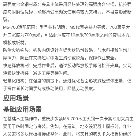
高强度合金钢材质：夹具主体采用经热处理的高强度合金钢，抗拉强
度与耐磨性优异，能够承受高频次使用与较大夹持力，不易变形或断
裂。
M5-700适配范围：型号参数明确，M5代表夹持力等级，700表示大
开口宽度为700毫米，可适配厚度在10毫米700毫米之间的常见木方、
模板或板材。
防滑火钩钩头：钩头内侧设计有锯齿状防滑纹路，与木料接触时增加
摩擦力，防止在夹持过程中发生滑动或脱落，保障作业安全。
快速释放机制：完成作业后，通过扳动释放扳手即可松开夹具，实现
连续快速拆装，减少工序等待时间。
轻量化结构：在强度的前提下，通过优化截面形状减轻整体重量，便
于操作者长时间手持或移动使用，降低劳动强度。
应用场景
基础应用场景
在基础木工操作中，重庆步步紧M5-700木工火钩一次卡紧专用夹具主
要用于临时固定与拼装。例如，在建筑工地支设混凝土模板时，作业
人员需将多块模板拼接成整体。此时，将夹具的钩头卡入模板边缘的