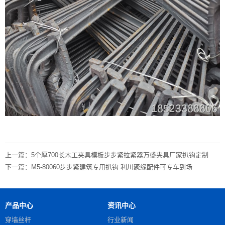
上一篇：
5个厚700长木工夹具模板步步紧拉紧器万盛夹具厂家扒钩定制
下一篇：
M5-80060步步紧建筑专用扒钩 利川聚缘配件可专车到场
产品中心
资讯中心
穿墙丝杆
行业新闻