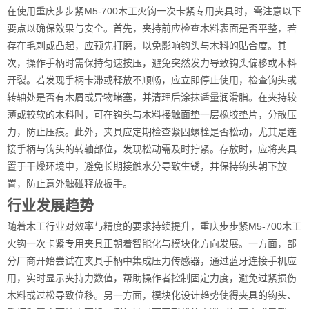
在使用重庆步步紧M5-700木工火钩一次卡紧专用夹具时，需注意以下
要点以确保效果与安全。首先，夹持前应检查木料表面是否平整，若
存在毛刺或凸起，应预先打磨，以免影响钩头与木料的贴合度。其
次，操作手柄时需保持匀速按压，避免突然发力导致钩头偏移或木料
开裂。若发现手柄卡滞或释放不顺畅，应立即停止使用，检查钩头或
转轴处是否有木屑或异物堵塞，并清理后涂抹适量润滑脂。在夹持较
薄或较软的木料时，可在钩头与木料接触面垫一层橡胶垫片，分散压
力，防止压痕。此外，夹具应定期检查紧固螺栓是否松动，尤其是连
接手柄与钩头的转轴部位，发现松动需及时拧紧。存放时，应将夹具
置于干燥环境中，避免长期接触水分导致生锈，并保持钩头朝下放
置，防止意外触碰释放扳手。
行业发展趋势
随着木工行业对效率与精度的要求持续提升，重庆步步紧M5-700木工
火钩一次卡紧专用夹具正朝着智能化与模块化方向发展。一方面，部
分厂商开始尝试在夹具手柄中集成压力传感器，通过蓝牙连接手机应
用，实时显示夹持力数值，帮助操作者控制固定力度，避免过紧损伤
木料或过松导致位移。另一方面，模块化设计趋势使得夹具的钩头、