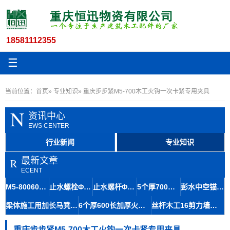
18581112355
☰
当前位置：
首页
»
专业知识
» 重庆步步紧M5-700木工火钩一次卡紧专用夹具
N
资讯中心
EWS CENTER
行业新闻
专业知识
最新文章
R
ECENT
M5-80060步步紧建筑专用扒钩 利川聚缘配件可专车到场
止水螺栓Φ10.8穿墙压条对拉螺杆江北区拆除方便
止水螺杆Φ10建筑高强丝杆房建施工防跑模荣昌区专用
5个厚700长木工夹具模板步步紧拉紧器万盛夹具厂家扒钩定制
彭水中空锚杆14.5粗牙对拉螺杆止水拉杆螺栓快速生产
梁体施工用加长马凳钢筋布局合理 石柱库房发货防事故
6个厚600长加厚火钩 木工专用步步紧 青川建筑冷轧
丝杆木工16剪力墙拉杆一段式止水螺杆渝中区单体重量轻
重庆步步紧M5-700木工火钩一次卡紧专用夹具