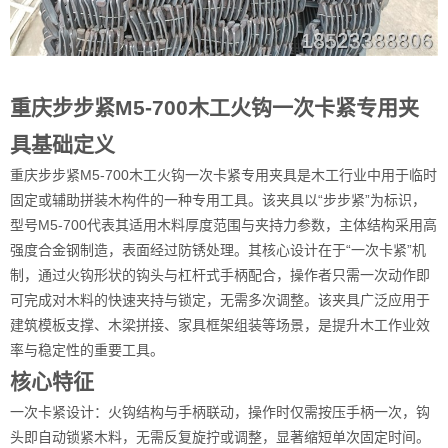
重庆步步紧M5-700木工火钩一次卡紧专用夹
具基础定义
重庆步步紧M5-700木工火钩一次卡紧专用夹具是木工行业中用于临时
固定或辅助拼装木构件的一种专用工具。该夹具以“步步紧”为标识，
型号M5-700代表其适用木料厚度范围与夹持力参数，主体结构采用高
强度合金钢制造，表面经过防锈处理。其核心设计在于“一次卡紧”机
制，通过火钩形状的钩头与杠杆式手柄配合，操作者只需一次动作即
可完成对木料的快速夹持与锁定，无需多次调整。该夹具广泛应用于
建筑模板支撑、木梁拼接、家具框架组装等场景，是提升木工作业效
率与稳定性的重要工具。
核心特征
一次卡紧设计：火钩结构与手柄联动，操作时仅需按压手柄一次，钩
头即自动锁紧木料，无需反复旋拧或调整，显著缩短单次固定时间。