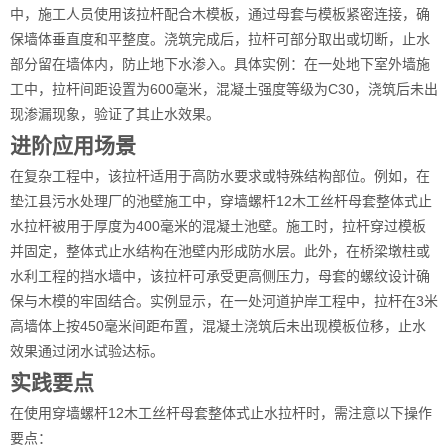
中，施工人员使用该拉杆配合木模板，通过母套与模板紧密连接，确
保墙体垂直度和平整度。浇筑完成后，拉杆可部分取出或切断，止水
部分留在墙体内，防止地下水渗入。具体实例：在一处地下室外墙施
工中，拉杆间距设置为600毫米，混凝土强度等级为C30，浇筑后未出
现渗漏现象，验证了其止水效果。
进阶应用场景
在复杂工程中，该拉杆适用于高防水要求或特殊结构部位。例如，在
垫江县污水处理厂的池壁施工中，穿墙螺杆12木工丝杆母套整体式止
水拉杆被用于厚度为400毫米的混凝土池壁。施工时，拉杆穿过模板
并固定，整体式止水结构在池壁内形成防水层。此外，在桥梁墩柱或
水利工程的挡水墙中，该拉杆可承受更高侧压力，母套的螺纹设计确
保与木模的牢固结合。实例显示，在一处河道护岸工程中，拉杆在3米
高墙体上按450毫米间距布置，混凝土浇筑后未出现模板位移，止水
效果通过闭水试验达标。
实践要点
在使用穿墙螺杆12木工丝杆母套整体式止水拉杆时，需注意以下操作
要点：