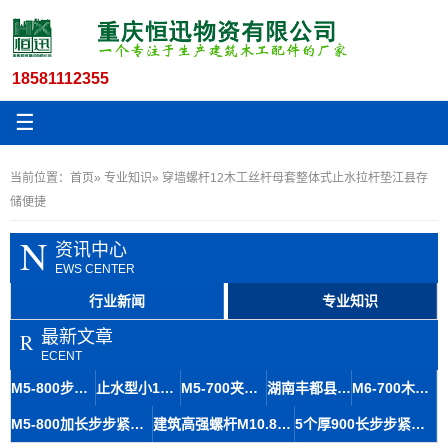
18581112355
☰
当前位置：
首页
»
专业知识
» 穿墙螺杆12木工丝杆母套整体式止水拉杆垫江县存
储便捷
N
资讯中心
EWS CENTER
行业新闻
专业知识
最新文章
R
ECENT
M5-800步步紧卡子建筑恒迅建材火钩各类工地适用
止水型小12穿墙丝杠在建筑施工中的体积优势分析
M5-700夹模火钩建筑专用夹具宣恩厂家现货批发规格加工
湖南丰都县国标穿墙丝杆与止水螺杆专业知识简介
M6-700木工火钩与工地步步紧规格定制及厂家选择专业知识
M5-800加长步步紧建筑配件专业生产厂家
建筑高强螺杆M10.8木工夹丝杆定制 穿墙丝杆单体重量轻
5个厚900长步步紧高抗压钢材工地建筑用咸丰厂家直销山型卡