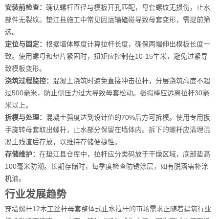
安装前检查：
确认螺杆直径与模板开孔匹配，母套螺纹无损伤，止水
部件无裂纹。垫江县施工中常见因运输磕碰导致母套变形，需提前筛
选。
定位与固定：
根据墙体厚度计算拉杆长度，确保两端伸出模板长度一
致。使用螺母和垫片紧固时，扭矩应控制在10-15牛米，避免过紧导
致模板变形。
浇筑过程监控：
混凝土浇筑时避免直接冲击拉杆，分层浇筑高度不超
过500毫米，防止侧压力过大导致母套松动。振捣棒应远离拉杆30毫
米以上。
拆模与处理：
混凝土强度达到设计值的70%后方可拆模。使用专用扳
手旋转母套取出螺杆，止水部分保留在墙体内。拆下的螺杆应清理混
凝土残渣后存放，以维持存储便捷性。
存储维护：
在垫江县仓库中，拉杆应分类码放于干燥区域，底部垫高
100毫米防潮。长期存储时，每季度检查防锈涂层，如有脱落需补涂
机油。
行业发展趋势
穿墙螺杆12木工丝杆母套整体式止水拉杆的市场需求正随着建筑行业