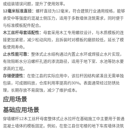
或组装错误问题，提升了使用效率。
12毫米标准直径：
螺杆直径为12毫米，符合建筑行业通用规格，能够
承受中等强度的混凝土侧压力，适用于多数墙体浇筑需求，同时便于
与标准模板配件配合。
木工丝杆母套适配性：
母套采用木工专用螺纹设计，与木质模板的连
接更加紧密，减少松动风险，且拆装时对模板的磨损较低，延长了模
板使用寿命。
止水性能可靠：
整体式止水结构通过内置止水环或焊接止水片实现，
有效阻断水分沿螺杆孔道的渗流路径，适用于地下室、水池等防水要
求高的工程。
存储便捷性：
在垫江县的实际应用中，该拉杆因结构紧凑且无需单独
包装，可成捆码放，仓库利用率提高约30%。表面通常经过防锈处
理，长期存放不易腐蚀，减少了维护成本。
应用场景
基础应用场景
穿墙螺杆12木工丝杆母套整体式止水拉杆在基础施工中主要用于普通
混凝土墙体的模板固定。例如，在垫江县住宅楼的地下车库墙体浇筑