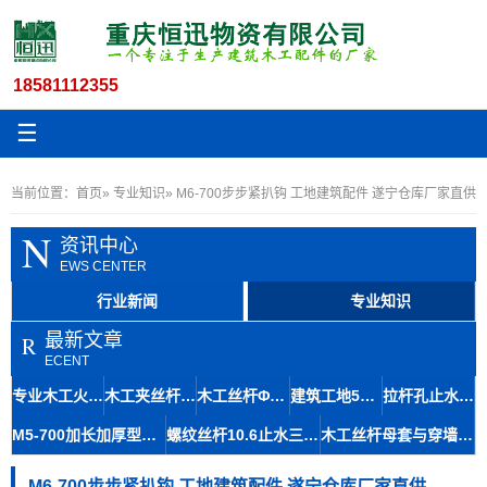
18581112355
☰
当前位置：
首页
»
专业知识
» M6-700步步紧扒钩 工地建筑配件 遂宁仓库厂家直供
N
资讯中心
EWS CENTER
行业新闻
专业知识
最新文章
R
ECENT
专业木工火钩与步步紧道真螺杆 工地用600长6个厚扒钩出售
木工夹丝杆国标14穿墙丝杠地铁修建材料长寿区螺杆厂家专业知识
木工丝杆Φ10.8剪力墙穿墙螺丝防模板爆裂南川区螺杆出售
建筑工地5个厚700长步步紧螺杠江安厂家可定制紧固件
拉杆孔止水M10.8木工桌丝杆三段式防水螺杆安装指南
M5-700加长加厚型步步紧 工地用批发 德江厂家可定制
螺纹丝杆10.6止水三螺杆房建施工防跑模技术应用
木工丝杆母套与穿墙丝及速接止水拉杆在荣昌区的拆除技巧
M6-700步步紧扒钩 工地建筑配件 遂宁仓库厂家直供