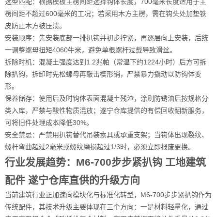
选型匹配：根据模板主楞间距选择钩体长度，700毫米长度适用于主
楞间距不超过600毫米的工况；若采用木方主楞，需在钩头处加垫铁
皮防止木方被压溃。
安装顺序：先安装底部一排扒钩并初步拧紧，再逐层向上安装，后统
一调整螺母扭矩4060牛米，避免单根螺杆过载导致滑丝。
拆除时机：混凝土强度达到1.2兆帕（常温下约1224小时）后方可拆
除扒钩，拆卸时先松螺母再敲击楔形销，严禁暴力撬动以防钩体变
形。
保养储存：使用后及时钩体表面混凝土残渣，涂刷防锈油后按规格分
类入库，严禁与酸性物质混放；遂宁仓库提供的有偿回收翻新服务，
可将旧件处理成本降低30%。
安全禁忌：严禁用扒钩替代吊装索具或承重支架；当钩体出现裂纹、
螺杆弯曲超过2毫米或螺纹磨损超过1/3时，必须立即报废更换。
行业发展趋势：M6-700步步紧扒钩 工地建筑
配件 遂宁仓库直供的升级方向
当前建筑行业正加速向模块化与标准化转型，M6-700步步紧扒钩作为
传统配件，其技术升级主要体现在三个方向：一是材料轻量化，通过