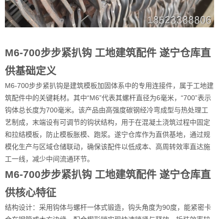
M6-700步步紧扒钩 工地建筑配件 遂宁仓库直
供基础定义
M6-700步步紧扒钩是建筑模板加固体系中的专用连接件，属于工地建
筑配件中的关键耗材。其中“M6”代表其螺杆直径为6毫米，“700”表示
钩体总长度为700毫米。该产品由高强度碳钢经冷弯成型与热处理工
艺制成，末端设有可调节的钩状结构，用于在混凝土浇筑过程中固定
和拉结模板，防止模板胀模、跑浆。遂宁仓库作为直供基地，通过规
模化生产与区域仓储联动，确保该配件以低成本、高周转效率直达施
工一线，减少中间流通环节。
M6-700步步紧扒钩 工地建筑配件 遂宁仓库直
供核心特征
结构设计：采用钩体与螺杆一体式锻造，钩头角度为90度，能紧密卡