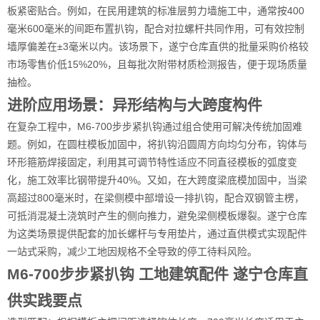
板紧密贴合。例如，在民用建筑的标准层剪力墙施工中，通常按400
毫米600毫米的间距布置扒钩，配合对拉螺杆共同作用，可有效控制
墙厚偏差在±3毫米以内。该场景下，遂宁仓库直供的批量采购价格较
市场零售价低15%20%，且每批次附带材质检测报告，便于现场质量
抽检。
进阶应用场景：异形结构与大跨度构件
在复杂工程中，M6-700步步紧扒钩通过组合使用可解决传统加固难
题。例如，在圆柱模板加固中，将扒钩沿圆周方向均匀分布，钩体与
环形箍筋焊接固定，利用其可调节特性适应不同直径模板的弧度变
化，施工效率比钢带提升40%。又如，在大跨度梁底模加固中，当梁
高超过800毫米时，在梁侧模中部增设一排扒钩，配合双钢管主楞，
可抵消混凝土浇筑时产生的侧向推力，避免梁侧模板爆裂。遂宁仓库
为这类场景提供配套的加长螺杆与专用垫片，通过直供模式实现配件
一站式采购，减少工地因规格不全导致的停工待料风险。
M6-700步步紧扒钩 工地建筑配件 遂宁仓库直
供实践要点