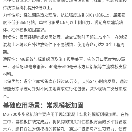
合在钢管或木方边缘，配合楔形销实现快速锁紧与释放，拆装效率较
传统铁丝绑扎提升3倍以上。
力学性能：经过调质热处理后，抗拉强度达到600兆帕以上，屈服强
度不低于355兆帕，单根可承受1.5吨以上侧压力，满足高层建筑墙
体、柱体模板加固需求。
耐候性：表面经镀锌或发黑处理，盐雾试验时间超过72小时，在潮湿
混凝土环境及户外堆放条件下不易锈蚀，使用寿命可达2-3个工程周
期。
适配性：M6螺纹与标准螺母及施工扳手兼容，钩体开口宽度为50毫
米，可适配48毫米钢管、40毫米×90毫米木方及铝梁等主流模板支撑
材料。
仓储优势：遂宁仓库常备库存超过50万支，支持24小时内发货，通过
智能分拣系统可针对不同工地需求进行化包装，减少现场二次分拣成
本。
基础应用场景：常规模板加固
M6-700步步紧扒钩主要应用于现浇混凝土结构的模板侧模加固。在施
工中，当模板拼装完成后，将扒钩的钩头扣住模板背面的水平钢管或
木方，螺杆穿过对侧模板的预留孔，通过拧紧螺母产生预紧力，使模