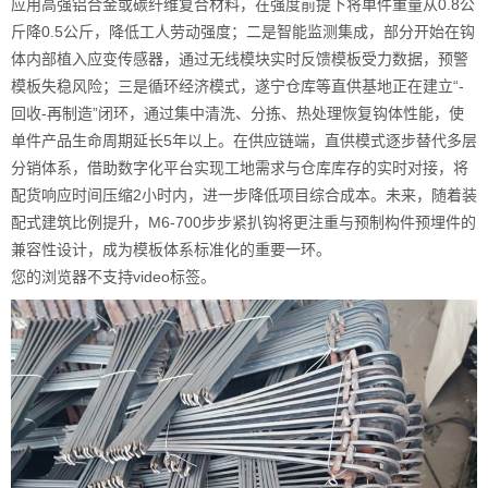
应用高强铝合金或碳纤维复合材料，在强度前提下将单件重量从0.8公
斤降0.5公斤，降低工人劳动强度；二是智能监测集成，部分开始在钩
体内部植入应变传感器，通过无线模块实时反馈模板受力数据，预警
模板失稳风险；三是循环经济模式，遂宁仓库等直供基地正在建立“-
回收-再制造”闭环，通过集中清洗、分拣、热处理恢复钩体性能，使
单件产品生命周期延长5年以上。在供应链端，直供模式逐步替代多层
分销体系，借助数字化平台实现工地需求与仓库库存的实时对接，将
配货响应时间压缩2小时内，进一步降低项目综合成本。未来，随着装
配式建筑比例提升，M6-700步步紧扒钩将更注重与预制构件预埋件的
兼容性设计，成为模板体系标准化的重要一环。
您的浏览器不支持video标签。