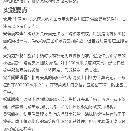
为临时连接件，辅助完成构件定位与调整。
实践要点
使用5个厚900长夹模火钩木工专用夹具南川恒迅供应建筑配件时，需
注意以下操作要点：
安装前检查
：确认夹具表面无油污、锈蚀或裂纹，特别是钩端和夹持
面的磨损情况。5毫米厚度虽能承受常规荷载，但若发现变形应立即更
换。
夹持力控制
：旋转手柄时以模板无明显位移为准，避免过度锁紧导致
模板局部凹陷或夹具螺纹损伤。对于900毫米长度的夹具，建议在模
板中部和两端各设置一个紧固点，形成稳定三角支撑。
安全间距设置
：相邻夹具的间距应根据混凝土侧压力计算确定，一般
控制在300500毫米之间。在转角或开口部位，应加密布置，防止应力
集中。
拆卸顺序
：混凝土达到拆模强度后，先松开夹具手柄，再逐一取下钩
端。严禁暴力敲击或强行拉拽，以免损坏模板边缘或夹具结构。
日常维护
：使用后清理夹具上的混凝土残渣，涂抹防锈油并存放于干
燥处。南川恒迅供应的建筑配件虽经防锈处理，但长期暴露于潮湿环
境仍需定期检查。