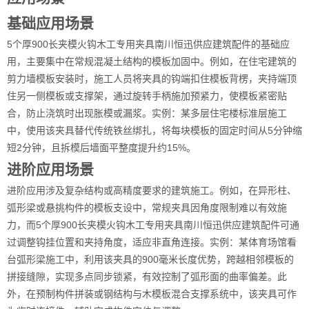
基础应用场景
5个厚900长夹模火钩木工专用夹具南川恒迅供应建筑配件的基础应
用，主要集中在常规混凝土结构的模板加固中。例如，在住宅建筑的
剪力墙模板安装时，施工人员将夹具的钩端扣住模板背楞，夹持端顶
住另一侧模板或支撑架，通过旋转手柄施加预紧力，使模板紧密贴
合，防止浇筑时出现胀模或漏浆。实例：某多层住宅楼标准层施工
中，使用该夹具替代传统铁丝绑扎，将每块模板的固定时间从5分钟缩
短2分钟，且拆模后墙面平整度提升约15%。
进阶应用场景
进阶应用涉及复杂结构或高精度要求的建筑施工。例如，在异形柱、
弧形梁或悬挑构件的模板支设中，常规夹具因角度限制难以有效施
力，而5个厚900长夹模火钩木工专用夹具南川恒迅供应建筑配件可通
过调整钩挂位置和夹持角度，适应非直角连接。实例：某体育场馆看
台弧形梁施工中，利用该夹具的900毫米长度优势，跨越相邻模板的
拼接缝隙，实现多点同步锁紧，有效控制了弧形面的曲率偏差。此
外，在预制构件拼装或钢结构与木模板混合支撑系统中，该夹具可作