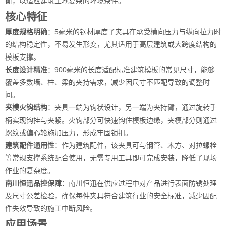
衡，以适应建筑工地复杂的环境条件。
核心特征
厚度规格明确
：5毫米的钢材厚度了夹具在承受横向压力与纵向拉力时
的结构稳定性，不易发生形变，尤其适用于高层建筑或大跨度结构的
模板支撑。
长度设计精准
：900毫米的长度适配标准建筑模板的常见尺寸，能够
覆盖多数墙、柱、梁的夹持需求，减少因尺寸不匹配导致的调整时
间。
夹模火钩结构
：夹具一端为钩状设计，另一端为夹持臂，通过旋转手
柄实现钩挂与夹紧。火钩部分可快速钩住模板边缘，夹模部分则通过
螺纹或偏心轮施加压力，形成牢固锁扣。
建筑配件通用性
：作为建筑配件，该夹具可与钢管、木方、对拉螺栓
等常规支撑系统配合使用，无需专用工具即可完成安装，降低了现场
作业的复杂度。
南川恒迅品控保障
：南川恒迅在供应过程中对产品进行表面防锈处理
及尺寸公差检验，确保每件夹具符合建筑行业的安全标准，减少因配
件失效导致的施工中断风险。
应用场景