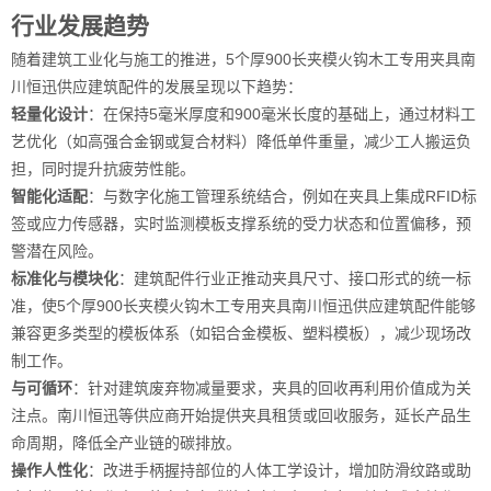
行业发展趋势
随着建筑工业化与施工的推进，5个厚900长夹模火钩木工专用夹具南
川恒迅供应建筑配件的发展呈现以下趋势：
轻量化设计
：在保持5毫米厚度和900毫米长度的基础上，通过材料工
艺优化（如高强合金钢或复合材料）降低单件重量，减少工人搬运负
担，同时提升抗疲劳性能。
智能化适配
：与数字化施工管理系统结合，例如在夹具上集成RFID标
签或应力传感器，实时监测模板支撑系统的受力状态和位置偏移，预
警潜在风险。
标准化与模块化
：建筑配件行业正推动夹具尺寸、接口形式的统一标
准，使5个厚900长夹模火钩木工专用夹具南川恒迅供应建筑配件能够
兼容更多类型的模板体系（如铝合金模板、塑料模板），减少现场改
制工作。
与可循环
：针对建筑废弃物减量要求，夹具的回收再利用价值成为关
注点。南川恒迅等供应商开始提供夹具租赁或回收服务，延长产品生
命周期，降低全产业链的碳排放。
操作人性化
：改进手柄握持部位的人体工学设计，增加防滑纹路或助