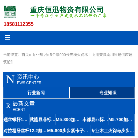
18581112355
☰
当前位置：
首页
»
专业知识
» 5个厚900长夹模火钩木工专用夹具南川恒迅供应建
筑配件
N
资讯中心
EWS CENTER
行业新闻
专业知识
最新文章
R
ECENT
通丝螺杆12.5丝杆木工挡土墙转角止水拉杆黔江区拆除方便
武隆县非标14式止水螺杆木工丝杆夹具控制墙体厚度结构简单
M5-800加厚火钩建筑专用夹具德感厂家定制加工严格选材
丰都县非标M10高强度丝杆拉杆止水环剪力墙安装指南
M5-700加长火钩木工专用 叙州火钩厂建筑方模板扣
对拉粗牙丝杆12.2剪力墙止水螺杆施工方案
M5-800步步紧卡子建筑工地适用恒迅建材火钩厂家
专业木工火钩与步步紧道真螺杆 工地用600长6个厚扒钩出售