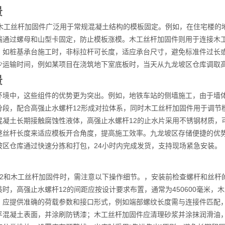
景
和木工丝杆加固件广泛用于常规混凝土结构的模板固定。例如，在住宅楼的
端通过螺母和山型卡固定，防止模板涨模。木工丝杆加固件则用于连接木
，如桩基承台施工时，非标拉杆可长度，适应承台尺寸，避免标准件过长
少运输时间，例如某项目在浇筑地下室底板时，当天从九龙坡区仓库调取高
景
环境中，这些组件的优势更为突出。例如，地铁车站的侧墙施工，由于墙
分段，配合高强止水螺杆12形成对拉体系，同时木工丝杆加固件用于调节
混凝土长期接触腐蚀性液体，高强止水螺杆12的止水片采用不锈钢材质，
整丝杆长度来适应模板开合角度，提高施工效率。九龙坡区存储便捷的优
坡区仓库通过快速分拣和打包，24小时内完成发货，支持现场紧急安装。
12和木工丝杆加固件时，需注意以下操作细节。，安装前检查螺杆和丝杆
时，高强止水螺杆12的间距应按设计要求布置，通常为450600毫米
，应提供准确的荷载参数和接口形式，例如端部螺纹长度需与连接件匹配，
平混凝土表面，并涂刷防锈漆；木工丝杆加固件应清理砂浆并涂抹润滑油