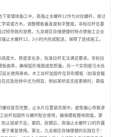
地下室墙体施工中，高强止水螺杆12作为对拉螺杆，穿过
工字梁或方木，调整模板垂直度和平整度。非标拉杆在基
或过短导致的浪费。九龙坡区存储便捷的特点使施工企业
强止水螺杆12，2小时内完成配送，保障了连续施工。
体高度大、厚度变化多，标准拉杆无法满足要求。非标拉
模板曲率，确保弧形墙面成型质量。另一个实例是污水处
可延长使用寿命。木工丝杆加固件在异形模板（如渐变截
势在应急抢修中尤为明显，例如某桥梁支座更换时，需临
的螺纹是否完整，止水片位置是否居中，避免偏心导致渗
，木工丝杆加固件与螺杆配合使用，确保模板整体刚度。第
防止锁紧不足。第四，拆模后，高强止水螺杆12的外露
，便于重复使用。第五，九龙坡区存储便捷的实践在于：