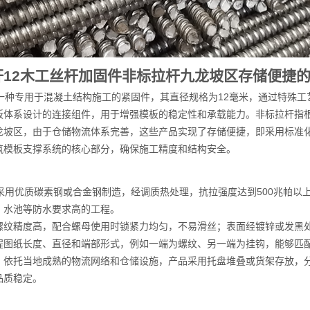
杆12木工丝杆加固件非标拉杆九龙坡区存储便捷
是一种专用于混凝土结构施工的紧固件，其直径规格为12毫米，通过特殊
板体系设计的连接组件，用于增强模板的稳定性和承载能力。非标拉杆指
龙坡区，由于仓储物流体系完善，这些产品实现了存储便捷，即采用标准
筑模板支撑系统的核心部分，确保施工精度和结构安全。
采用优质碳素钢或合金钢制造，经调质热处理，抗拉强度达到500兆帕以
、水池等防水要求高的工程。
螺纹精度高，配合螺母使用时锁紧力均匀，不易滑丝；表面经镀锌或发黑
程图纸长度、直径和端部形式，例如一端为螺纹、另一端为挂钩，能够匹
：依托当地成熟的物流网络和仓储设施，产品采用托盘堆叠或货架存放，
品质稳定。