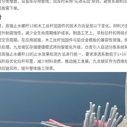
度分类堆放，设置库存预警线；出库时采用“先进先出”原则，避免长期积
现按需下单。
势
进，高强止水螺杆12和木工丝杆加固件的技术方向呈现以下变化。材料方
提升耐腐蚀性，减少全生命周期维护成本。制造工艺上，非标拉杆的将结
短交货周期。在应用层面，木工丝杆加固件与铝合金模板的兼容性增强，
点处理。九龙坡区存储便捷模式将向智能化升级，仓库引入自动分拣系统和
高强止水螺杆12的止水效果检测方法进行统一，要求渗透系数低于1×10⁻
拟阶段优化拉杆布置，减少材料浪费，推动施工发展。九龙坡区作为西南
供应链风险，提升整体施工效率。