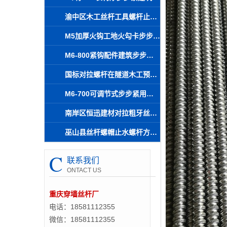
渝中区木工丝杆工具螺杆止水片10.5防止爆模拆除方便
M5加厚火钩工地火勾卡步步紧正安厂家直销恒迅建材
M6-800紧钩配件建筑步步紧加固件厂家解析
国标对拉螺杆在隧道木工预埋丝杆中的应用与拆除方法
M6-700可调节式步步紧用于工地柱子锁梁 巴东厂家供应
南岸区恒迅建材对拉粗牙丝杆10.8水池止水螺杆
巫山县丝杆螺帽止水螺杆方案在水池修建材料中的快速生产应用
C
联系我们
ONTACT US
重庆穿墙丝杆厂
电话：18581112355
微信：18581112355