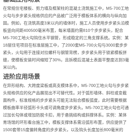
在常规住宅楼板、剪力墙及框架柱的混凝土浇筑施工中，M5-700工地
火勾与步步紧头规格供应的产品被广泛用于模板体系的横向与纵向加
固。例如，在浇筑高度3米以内的墙体时，施工人员使用步步紧头沿模
板竖向间距400500毫米布置，每米墙面约需810个步步紧头，配合
M5-700工地火勾钩住水平钢管，形成稳定的三角支撑系统。实例：某
18层住宅项目在标准层施工中，了2000套M5-700火勾与3000套步步
紧头，火勾用于连接对拉螺杆与钢管背楞，步步紧头用于锁紧模板拼
缝，使模板安装时间缩短了30%，且拆模后混凝土表面平整度达到3毫
米以内。
进阶应用场景
在异形结构、大跨度梁板或高支模体系中，M5-700工地火勾与步步紧
头规格供应的化产品展现出不可替代性。对于弧形墙体、斜柱或变截
面构件，标准规格的步步紧头可能无法贴合模板弧度，此时需要根据
模板曲率半径弧形卡头或可调角度步步紧头。M5-700工地火勾也可通
过加长勾体或增加防脱卡扣，用于悬挑结构或斜撑体系。实例：某体
育场馆的环形看台施工中，模板支撑体系需沿弧形布置，供应提供了
1500套带15度偏转角度的步步紧头，以及钩头长度加长800毫米的