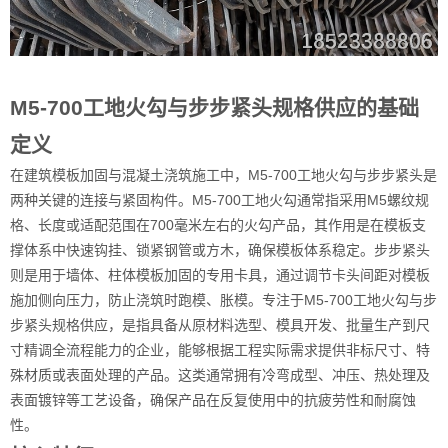
M5-700工地火勾与步步紧头规格供应的基础
定义
在建筑模板加固与混凝土浇筑施工中，M5-700工地火勾与步步紧头是
两种关键的连接与紧固构件。M5-700工地火勾通常指采用M5螺纹规
格、长度或适配范围在700毫米左右的火勾产品，其作用是在模板支
撑体系中快速钩挂、锁紧钢管或方木，确保模板体系稳定。步步紧头
则是用于墙体、柱体模板加固的专用卡具，通过调节卡头间距对模板
施加侧向压力，防止浇筑时跑模、胀模。专注于M5-700工地火勾与步
步紧头规格供应，是指具备从原材料选型、模具开发、批量生产到尺
寸精调全流程能力的企业，能够根据工程实际需求提供非标尺寸、特
殊材质或表面处理的产品。这类通常拥有冷弯成型、冲压、热处理及
表面镀锌等工艺设备，确保产品在反复使用中的抗疲劳性和耐腐蚀
性。