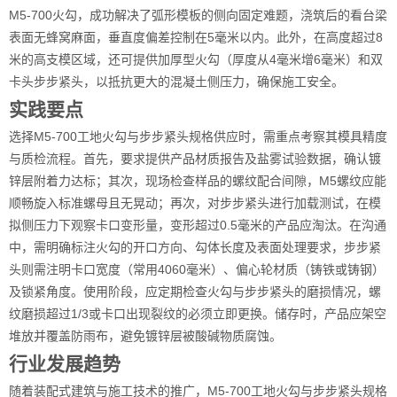
M5-700火勾，成功解决了弧形模板的侧向固定难题，浇筑后的看台梁
表面无蜂窝麻面，垂直度偏差控制在5毫米以内。此外，在高度超过8
米的高支模区域，还可提供加厚型火勾（厚度从4毫米增6毫米）和双
卡头步步紧头，以抵抗更大的混凝土侧压力，确保施工安全。
实践要点
选择M5-700工地火勾与步步紧头规格供应时，需重点考察其模具精度
与质检流程。首先，要求提供产品材质报告及盐雾试验数据，确认镀
锌层附着力达标；其次，现场检查样品的螺纹配合间隙，M5螺纹应能
顺畅旋入标准螺母且无晃动；再次，对步步紧头进行加载测试，在模
拟侧压力下观察卡口变形量，变形超过0.5毫米的产品应淘汰。在沟通
中，需明确标注火勾的开口方向、勾体长度及表面处理要求，步步紧
头则需注明卡口宽度（常用4060毫米）、偏心轮材质（铸铁或铸钢）
及锁紧角度。使用阶段，应定期检查火勾与步步紧头的磨损情况，螺
纹磨损超过1/3或卡口出现裂纹的必须立即更换。储存时，产品应架空
堆放并覆盖防雨布，避免镀锌层被酸碱物质腐蚀。
行业发展趋势
随着装配式建筑与施工技术的推广，M5-700工地火勾与步步紧头规格