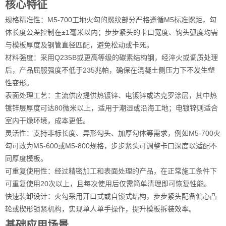
核心特征
规格精准性：M5-700工地火勾的螺纹部分严格遵循M5标准螺距，勾
体长度公差控制在±1毫米以内；步步紧头的卡口宽度、钩头弧度均需
与模板厚度及钢管直径匹配，避免松动或卡死。
材料强度：采用Q235B或更高等级的碳素结构钢，经淬火或调质处理
后，产品屈服强度不低于235兆帕，确保在混凝土侧压力下不发生塑
性变形。
表面处理工艺：主流供应提供热镀锌、电镀锌或达克罗涂层，其中热
镀锌层厚度可达80微米以上，适用于潮湿或沿海工地；电镀锌则适合
室内干燥环境，成本更低。
灵活性：支持非标长度、异形勾头、加厚勾体等需求，例如M5-700火
勾可改为M5-600或M5-800规格，步步紧头可调整卡口深度以适配不
同厚度模板。
可重复使用性：经过精密加工和表面处理的产品，在正常施工条件下
可重复使用20次以上，且每次使用后仅需简单清理即可恢复性能。
快速装卸设计：火勾采用开口式或自锁式结构，步步紧头配备偏心凸
轮或楔形锁紧机构，实现单人单手操作，提升模板拆装效率。
基础应用场景