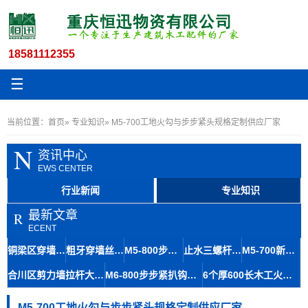
18581112355
☰
当前位置：
首页
»
专业知识
» M5-700工地火勾与步步紧头规格定制供应厂家
N
资讯中心
EWS CENTER
行业新闻
专业知识
最新文章
R
ECENT
铜梁区穿墙丝与木工丝杆工具在污水池拉杆止水垫中的轻量化应用
粗牙穿墙丝杆M11.5地下室止水螺杆非标拉杆结构简单
M5-800步步紧头建筑用步步紧出售 三汇木工工具建筑使用
止水三螺杆非标16建筑高强丝杆隧道修建材料恒迅建材
M5-700新型步步紧在工地中的应用与筠连丝杆厂家加紧器专业知识
合川区剪力墙拉杆大12木工夹丝杆定制对拉粗牙螺杆体积小
M6-800步步紧扒钩工地配件专业应用与厂家直销说明
6个厚600长木工火钩工地用步步紧批发绥江木工加紧器
M5-700工地火勾与步步紧头规格定制供应厂家