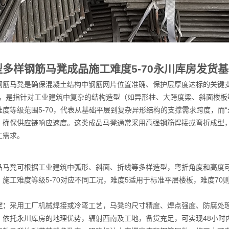
多样钢筋马凳成品施工难度5-70永川库房发货
钢筋马凳是确保混凝土结构中钢筋网片位置准确、保护层厚度达标的关键支
发货”，是指针对工业建筑中复杂的结构造型（如异形柱、大跨度梁、斜面楼
度等级范围5-70，代表从基础平层到复杂异形结构的支撑需求跨度，而
，确保供应链响应速度。这类成品马凳通常采用高强钢筋焊接或弯折成型
工需求。
品马凳可根据工业建筑中弧形、斜面、折线等多样造型，弯折角度和高度
：
施工难度等级5-70对应不同工况，难度5适用于标准平层楼板，难度7
定：
采用工厂机械焊接或冷弯工艺，马凳的尺寸精度、焊点强度、防腐处
：
依托永川库房的地理优势，辐射西南及工地，备货充足，可实现48小时