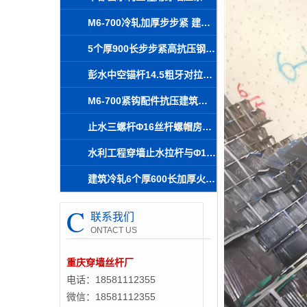
M6-700冷轧加厚步步紧 建筑用步步紧 凯里可送货 常年销售
5个厚900长步步紧高抗压钢材工地咸丰厂家直销山型卡
彭水中空锚杆14.5粗牙对拉螺杆止水拉杆螺栓高效生产
M6-700紧钩配件抗压建筑步步紧秀山木工工具工地应用
止水三螺杆Φ16丝杆螺帽房建施工防跑模应用
水利工程穿墙止水拉杆与Φ16木工丝杆夹具应用
建筑冷轧6个厚600长加厚火钩 木工专用步步紧 青川可专车到场
C
联系我们
ONTACT US
重庆穿墙丝杆厂
电话：18581112355
微信：18581112355