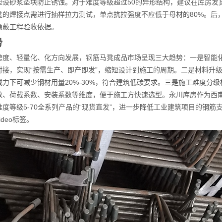
垫设砂浆垫块防止锈蚀。对于难度等级超过50的异形结构，建议在库房发
凳的焊接点需进行抽样拉力测试，单点抗拉强度不应低于母材的80%。后
隐蔽工程验收依据。
势
跨度、轻量化、化方向发展，钢筋马凳成品市场呈现三大趋势：一是智能化
接，实现“按需生产、即产即发”，缩短设计到施工的周期。二是材料升级
力下可减少钢材用量20%-30%，符合建筑低碳要求。三是施工难度分级标
数、荷载系数、安装系数等维度，便于施工方快速选型。永川库房作为西
度等级5-70全系列产品的“现货直发”，进一步降低工业建筑项目的钢筋
deo标签。