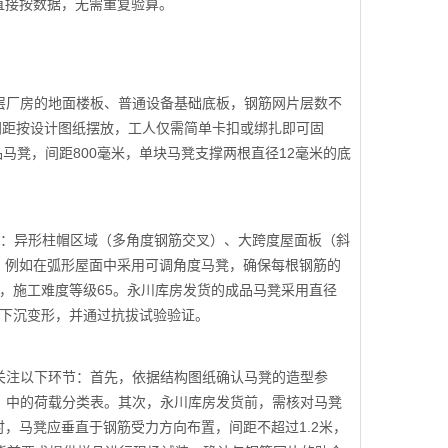
直接按数据，无需重复验算。
单层厂房的地面楼板、普通设备基础底板，钢筋网片层数不
撑间距按设计图纸摆放，工人仅需简单卡扣或绑扎即可固
马凳，间距800毫米，单块马凳支撑两根直径12毫米的底
括：异形柱帽区域（多角度钢筋交叉）、大跨度屋面板（斜
，例如在弧形屋面中采用可调角度马凳，确保每根钢筋的
筋，施工难度等级65。永川库房发货的成品马凳采用直径
筋下沉变形，并通过抗拔试验验证。
点关注以下环节：首先，依据结构图纸确认马凳的造型参
程》中的荷载分类表。其次，永川库房发货前，需核对马凳
，马凳应垂直于钢筋受力方向布置，间距不超过1.2米，