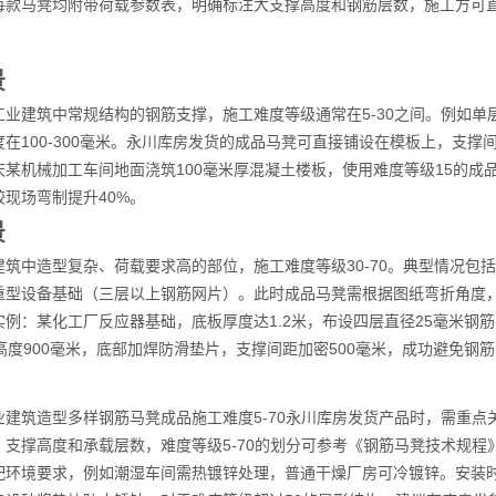
每款马凳均附带荷载参数表，明确标注大支撑高度和钢筋层数，施工方可
景
工业建筑中常规结构的钢筋支撑，施工难度等级通常在5-30之间。例如
在100-300毫米。永川库房发货的成品马凳可直接铺设在模板上，支
某机械加工车间地面浇筑100毫米厚混凝土楼板，使用难度等级15的成品
现场弯制提升40%。
景
建筑中造型复杂、荷载要求高的部位，施工难度等级30-70。典型情况包
重型设备基础（三层以上钢筋网片）。此时成品马凳需根据图纸弯折角度
例：某化工厂反应器基础，底板厚度达1.2米，布设四层直径25毫米钢
高度900毫米，底部加焊防滑垫片，支撑间距加密500毫米，成功避免钢
业建筑造型多样钢筋马凳成品施工难度5-70永川库房发货产品时，需重
、支撑高度和承载层数，难度等级5-70的划分可参考《钢筋马凳技术规
配环境要求，例如潮湿车间需热镀锌处理，普通干燥厂房可冷镀锌。安装时