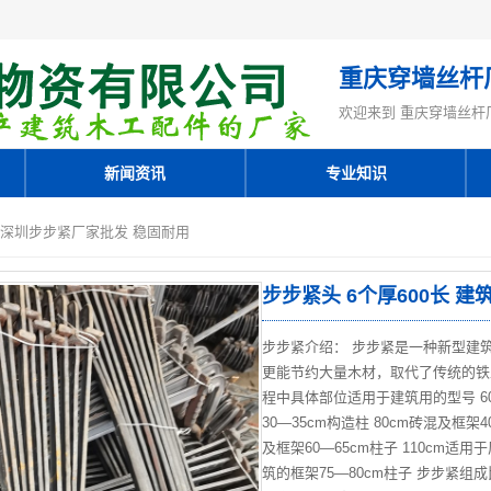
重庆穿墙丝杆
欢迎来到 重庆穿墙丝杆
新闻资讯
专业知识
紧 深圳步步紧厂家批发 稳固耐用
步步紧头 6个厚600长 
步步紧介绍： 步步紧是一种新型建
更能节约大量木材，取代了传统的铁
程中具体部位适用于建筑用的型号 60
30—35cm构造柱 80cm砖混及框架4
及框架60—65cm柱子 110cm适
筑的框架75—80cm柱子 步步紧