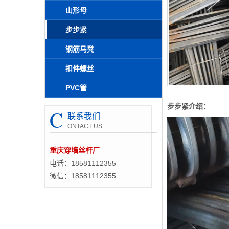
山形母
步步紧
钢筋马凳
扣件螺丝
PVC管
步步紧介绍：
C
联系我们
ONTACT US
重庆穿墙丝杆厂
电话：18581112355
微信：18581112355