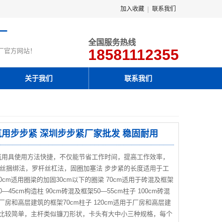
|
加入收藏
联系我们
厂
全国服务热线
18581112355
厂官方网站！
关于我们
联系我们
建筑用步步紧 深圳步步紧厂家批发 稳固耐用
筑用具使用方法快捷，不仅能节省工作时间，提高工作效率，
丝捆绑法，罗杆丝杠法，固圈加塞法 步步紧的长度适用于工
cm适用圈梁的加固30cm以下的圈梁 70cm适用于砖混及框架
0—45cm构造柱 90cm砖混及框架50—55cm柱子 100cm砖混
用于厂房和高层建筑的框架70cm柱子 120cm适用于厂房和高层建
组成比较简单，主杆类似镰刀形状，卡头有大中小三种规格，每个