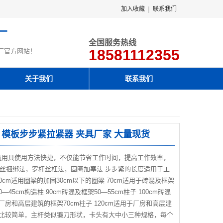
|
加入收藏
联系我们
厂
全国服务热线
18581112355
厂官方网站！
关于我们
联系我们
长 模板步步紧拉紧器 夹具厂家 大量现货
筑用具使用方法快捷，不仅能节省工作时间，提高工作效率，
丝捆绑法，罗杆丝杠法，固圈加塞法 步步紧的长度适用于工
cm适用圈梁的加固30cm以下的圈梁 70cm适用于砖混及框架
0—45cm构造柱 90cm砖混及框架50—55cm柱子 100cm砖混
用于厂房和高层建筑的框架70cm柱子 120cm适用于厂房和高层建
组成比较简单，主杆类似镰刀形状，卡头有大中小三种规格，每个