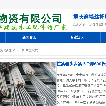
重庆穿墙丝杆
欢迎来到 重庆穿墙丝杆
新闻资讯
专业知识
步紧拉紧器 夹具厂家 大量现货
拉紧器步步紧 6个厚600
步步紧介绍： 步步紧是一种新型建
更能节约大量木材，取代了传统的铁
程中具体部位适用于建筑用的型号 60
30—35cm构造柱 80cm砖混及框架4
及框架60—65cm柱子 110cm适
筑的框架75—80cm柱子 步步紧