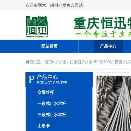
欢迎来到木工辅材批发官方网站！
网站首页
产品中心
当前位置：
首页
»
步步紧
» 拉紧器步步紧 6个厚600长 模板步
P
产品中心
RODUCT CENTER
穿墙丝杆
一段式止水丝杆
三段式止水丝杆
山形卡