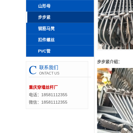
山形母
步步紧
钢筋马凳
扣件螺丝
PVC管
步步紧介绍：
C
联系我们
ONTACT US
重庆穿墙丝杆厂
电话：18581112355
微信：18581112355