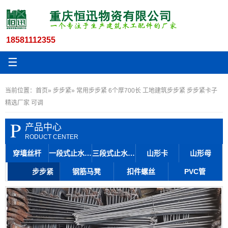
18581112355
☰
当前位置：
首页
»
步步紧
» 常用步步紧 6个厚700长 工地建筑步步紧 步步紧卡子
精选厂家 可调
P
产品中心
RODUCT CENTER
穿墙丝杆
一段式止水丝杆
三段式止水丝杆
山形卡
山形母
步步紧
钢筋马凳
扣件螺丝
PVC管