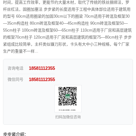
时间，提高工作效率，更能节约大量木材，取代了传统的铁丝捆绑法，罗
杆丝杠法，固圈加塞法 步步紧的长度适用于工程中具体部位适用于建筑用
的型号 60cm适用圈梁的加固30cm以下的圈梁 70cm适用于砖混及框架30
—35cm构造柱 80cm砖混及框架40—45cm构造柱 90cm砖混及框架50—
55cm柱子 100cm砖混及框架60—65cm柱子 110cm适用于厂房和高层建筑
的框架70cm柱子 120cm适用于厂房和高层建筑的框架75—80cm柱子 步步
紧组成比较简单，主杆类似镰刀形状，卡头有大中小三种规格，每个厂家
生产的重量不一样...
18581112355
咨询电话
18581112355
微信同号
扫码加微信咨询
步步紧介绍：