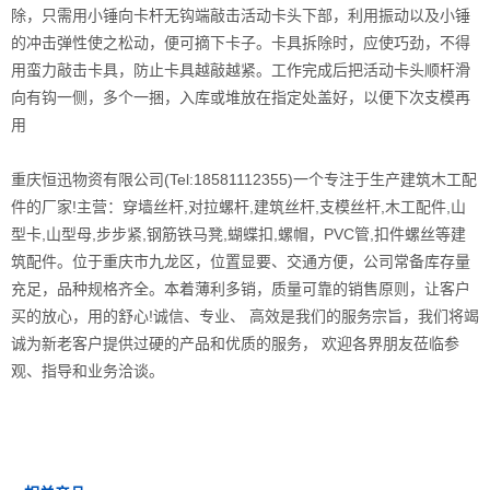
除，只需用小锤向卡杆无钩端敲击活动卡头下部，利用振动以及小锤
的冲击弹性使之松动，便可摘下卡子。卡具拆除时，应使巧劲，不得
用蛮力敲击卡具，防止卡具越敲越紧。工作完成后把活动卡头顺杆滑
向有钩一侧，多个一捆，入库或堆放在指定处盖好，以便下次支模再
用
重庆恒迅物资有限公司(Tel:18581112355)一个专注于生产建筑木工配
件的厂家!主营：穿墙丝杆,对拉螺杆,建筑丝杆,支模丝杆,木工配件,山
型卡,山型母,步步紧,钢筋铁马凳,蝴蝶扣,螺帽，PVC管,扣件螺丝等建
筑配件。位于重庆市九龙区，位置显要、交通方便，公司常备库存量
充足，品种规格齐全。本着薄利多销，质量可靠的销售原则，让客户
买的放心，用的舒心!诚信、专业、 高效是我们的服务宗旨，我们将竭
诚为新老客户提供过硬的产品和优质的服务， 欢迎各界朋友莅临参
观、指导和业务洽谈。