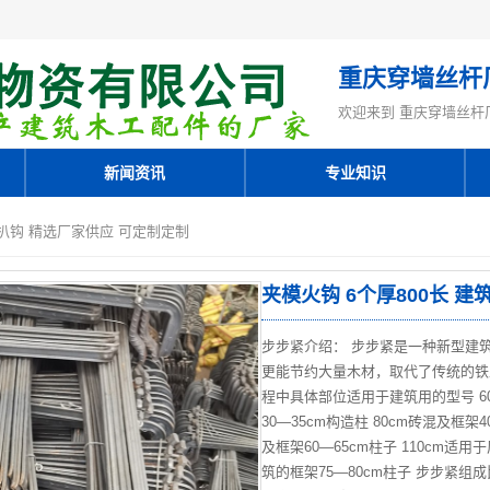
重庆穿墙丝杆
欢迎来到 重庆穿墙丝杆
新闻资讯
专业知识
件扒钩 精选厂家供应 可定制定制
夹模火钩 6个厚800长 
步步紧介绍： 步步紧是一种新型建
更能节约大量木材，取代了传统的铁
程中具体部位适用于建筑用的型号 60
30—35cm构造柱 80cm砖混及框架4
及框架60—65cm柱子 110cm适
筑的框架75—80cm柱子 步步紧