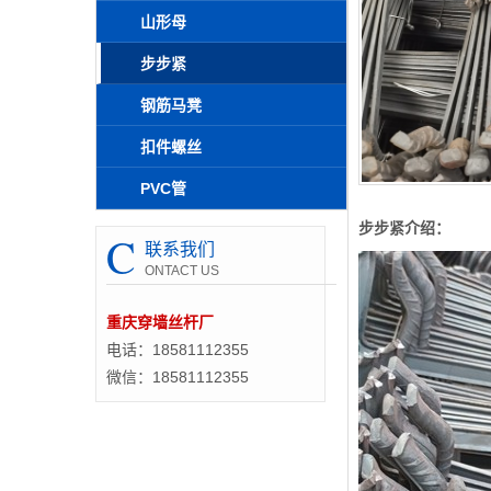
山形母
步步紧
钢筋马凳
扣件螺丝
PVC管
步步紧介绍：
C
联系我们
ONTACT US
重庆穿墙丝杆厂
电话：18581112355
微信：18581112355