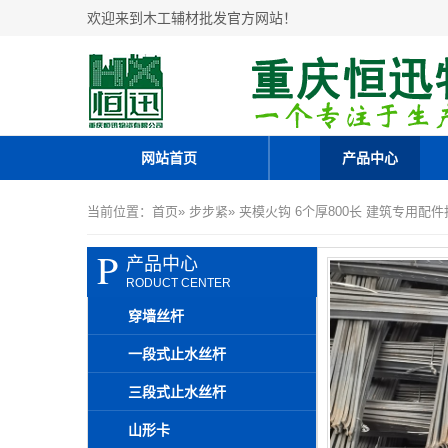
欢迎来到木工辅材批发官方网站！
网站首页
产品中心
当前位置：
首页
»
步步紧
» 夹模火钩 6个厚800长 建筑专用配
P
产品中心
RODUCT CENTER
穿墙丝杆
一段式止水丝杆
三段式止水丝杆
山形卡