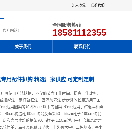
|
加入收藏
联系我们
厂
全国服务热线
18581112355
厂官方网站！
关于我们
联系我们
建筑专用配件扒钩 精选厂家供应 可定制定制
筑用具使用方法快捷，不仅能节省工作时间，提高工作效率，
丝捆绑法，罗杆丝杠法，固圈加塞法 步步紧的长度适用于工
cm适用圈梁的加固30cm以下的圈梁 70cm适用于砖混及框架
0—45cm构造柱 90cm砖混及框架50—55cm柱子 100cm砖混
用于厂房和高层建筑的框架70cm柱子 120cm适用于厂房和高层建
组成比较简单，主杆类似镰刀形状，卡头有大中小三种规格，每个