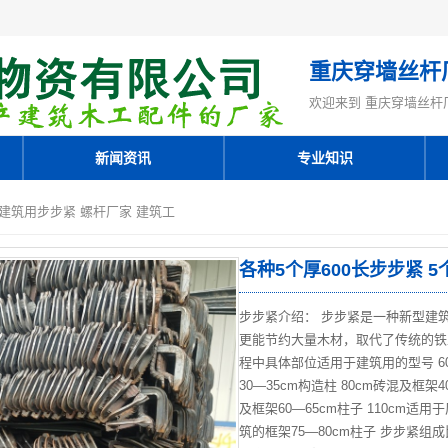
重庆穿墙丝杆
欢迎来到 重庆穿墙丝杆
新闻资讯
专业知识
长 建筑用步步紧 螺杆厂家 建筑工
各种5个厚600长步步紧 5
步步紧介绍： 步步紧是一种新型建
更能节约大量木材，取代了传统的铁
程中具体部位适用于建筑用的型号 60
30—35cm构造柱 80cm砖混及框架4
及框架60—65cm柱子 110cm适
筑的框架75—80cm柱子 步步紧