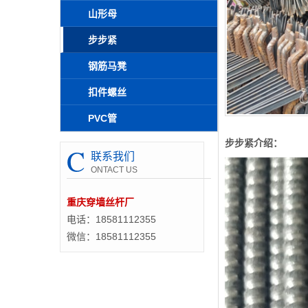
山形母
步步紧
钢筋马凳
扣件螺丝
PVC管
步步紧介绍：
C
联系我们
ONTACT US
重庆穿墙丝杆厂
电话：18581112355
微信：18581112355