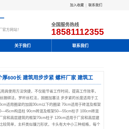
|
加入收藏
联系我们
厂
全国服务热线
18581112355
厂官方网站！
关于我们
联系我们
个厚600长 建筑用步步紧 螺杆厂家 建筑工
筑用具使用方法快捷，不仅能节省工作时间，提高工作效率，
丝捆绑法，罗杆丝杠法，固圈加塞法 步步紧的长度适用于工
cm适用圈梁的加固30cm以下的圈梁 70cm适用于砖混及框架
0—45cm构造柱 90cm砖混及框架50—55cm柱子 100cm砖混
用于厂房和高层建筑的框架70cm柱子 120cm适用于厂房和高层建
组成比较简单，主杆类似镰刀形状，卡头有大中小三种规格，每个