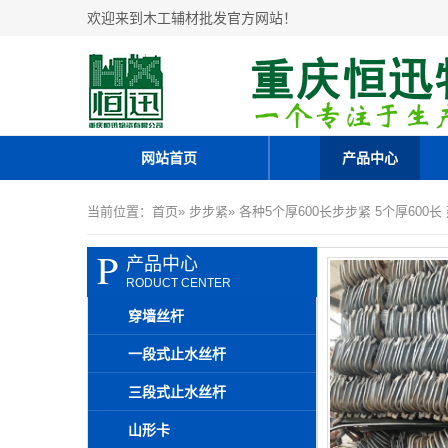
欢迎来到木工辅材批发官方网站！
网站首页
产品中心
当前位置：
首页
»
步步紧
» 各种5个厚600长步步紧 5个厚600
P
产品中心
RODUCT CENTER
穿墙丝杆
一段式止水丝杆
三段式止水丝杆
山形卡