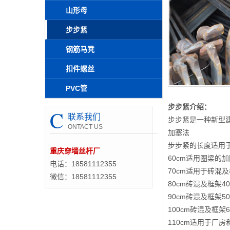
山形母
步步紧
钢筋马凳
扣件螺丝
PVC管
步步紧介绍：
C
联系我们
步步紧是一种新型
ONTACT US
加塞法
步步紧的长度适用
重庆穿墙丝杆厂
60cm适用圈梁的加
电话：18581112355
70cm适用于砖混及
微信：18581112355
80cm砖混及框架4
90cm砖混及框架50
100cm砖混及框架6
110cm适用于厂房