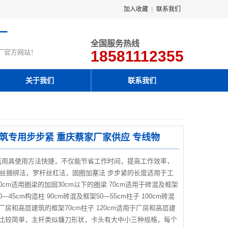
|
加入收藏
联系我们
厂
全国服务热线
18581112355
厂官方网站！
关于我们
联系我们
建筑专用步步紧 重庆蔡家厂家供应 专线物
筑用具使用方法快捷，不仅能节省工作时间，提高工作效率，
丝捆绑法，罗杆丝杠法，固圈加塞法 步步紧的长度适用于工
cm适用圈梁的加固30cm以下的圈梁 70cm适用于砖混及框架
0—45cm构造柱 90cm砖混及框架50—55cm柱子 100cm砖混
用于厂房和高层建筑的框架70cm柱子 120cm适用于厂房和高层建
组成比较简单，主杆类似镰刀形状，卡头有大中小三种规格，每个