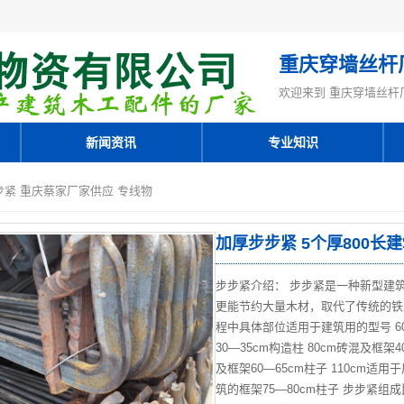
重庆穿墙丝杆
欢迎来到 重庆穿墙丝杆
新闻资讯
专业知识
步步紧 重庆蔡家厂家供应 专线物
加厚步步紧 5个厚800长
步步紧介绍： 步步紧是一种新型建
更能节约大量木材，取代了传统的铁
程中具体部位适用于建筑用的型号 60
30—35cm构造柱 80cm砖混及框架4
及框架60—65cm柱子 110cm适
筑的框架75—80cm柱子 步步紧