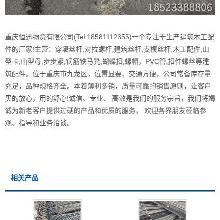
重庆恒迅物资有限公司(Tel:18581112355)一个专注于生产建筑木工配
件的厂家!主营：穿墙丝杆,对拉螺杆,建筑丝杆,支模丝杆,木工配件,山
型卡,山型母,步步紧,钢筋铁马凳,蝴蝶扣,螺帽，PVC管,扣件螺丝等建
筑配件。位于重庆市九龙区，位置显要、交通方便，公司常备库存量
充足，品种规格齐全。本着薄利多销，质量可靠的销售原则，让客户
买的放心，用的舒心!诚信、专业、 高效是我们的服务宗旨，我们将竭
诚为新老客户提供过硬的产品和优质的服务， 欢迎各界朋友莅临参
观、指导和业务洽谈。
相关产品