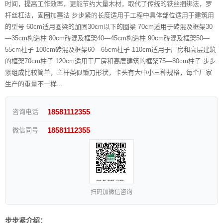
时间，提高工作效率，更能节约大量木材，取代了传统的铁丝捆绑法，罗
杆丝杠法，固圈加塞法 步步紧的长度适用于工程中具体部位适用于建筑用
的型号 60cm适用圈梁的加固30cm以下的圈梁 70cm适用于砖混及框架30
—35cm构造柱 80cm砖混及框架40—45cm构造柱 90cm砖混及框架50—
55cm柱子 100cm砖混及框架60—65cm柱子 110cm适用于厂房和高层建筑
的框架70cm柱子 120cm适用于厂房和高层建筑的框架75—80cm柱子 步步
紧组成比较简单，主杆类似镰刀形状，卡头有大中小三种规格，每个厂家
生产的重量不一样...
18581112355
咨询电话
18581112355
微信同号
扫码加微信咨询
步步紧介绍：