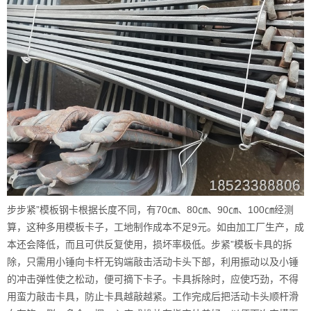
步步紧”模板钢卡根据长度不同，有70㎝、80㎝、90㎝、100㎝经测
算，这种多用模板卡子，工地制作成本不足9元。如由加工厂生产，成
本还会降低，而且可供反复使用，损坏率极低。步紧”模板卡具的拆
除，只需用小锤向卡杆无钩端敲击活动卡头下部，利用振动以及小锤
的冲击弹性使之松动，便可摘下卡子。卡具拆除时，应使巧劲，不得
用蛮力敲击卡具，防止卡具越敲越紧。工作完成后把活动卡头顺杆滑