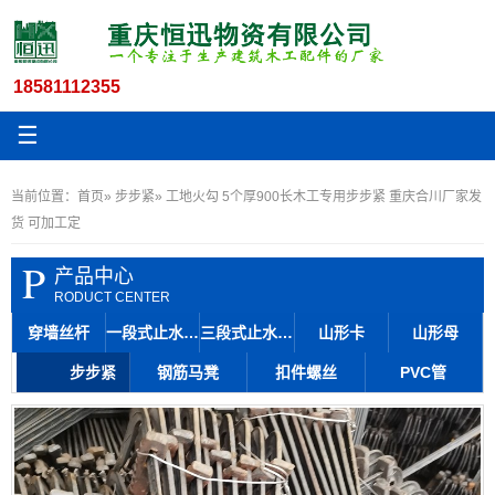
18581112355
☰
当前位置：
首页
»
步步紧
» 工地火勾 5个厚900长木工专用步步紧 重庆合川厂家发
货 可加工定
P
产品中心
RODUCT CENTER
穿墙丝杆
一段式止水丝杆
三段式止水丝杆
山形卡
山形母
步步紧
钢筋马凳
扣件螺丝
PVC管