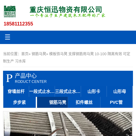
18581112355
☰
当前位置：
首页
»
钢筋马凳
» 模板铁马凳 支撑钢筋用马凳 10-100 隔离有效 可定
制生产 习水库
P
产品中心
RODUCT CENTER
穿墙丝杆
一段式止水丝杆
三段式止水丝杆
山形卡
山形母
步步紧
钢筋马凳
扣件螺丝
PVC管