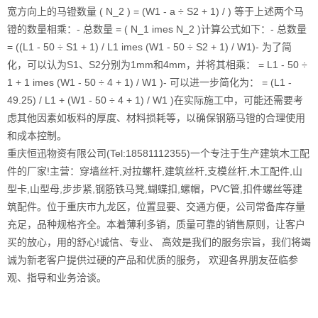
宽方向上的马镫数量 ( N_2 ) = (W1 - a ÷ S2 + 1) / ) 等于上述两个马
镫的数量相乘：- 总数量 = ( N_1 imes N_2 )计算公式如下：- 总数量
= ((L1 - 50 ÷ S1 + 1) / L1 imes (W1 - 50 ÷ S2 + 1) / W1)- 为了简
化，可以认为S1、S2分别为1mm和4mm，并将其相乘： = L1 - 50 ÷
1 + 1 imes (W1 - 50 ÷ 4 + 1) / W1 )- 可以进一步简化为： = (L1 -
49.25) / L1 + (W1 - 50 ÷ 4 + 1) / W1 )在实际施工中，可能还需要考
虑其他因素如板料的厚度、材料损耗等，以确保钢筋马镫的合理使用
和成本控制。
重庆恒迅物资有限公司(Tel:18581112355)一个专注于生产建筑木工配
件的厂家!主营：穿墙丝杆,对拉螺杆,建筑丝杆,支模丝杆,木工配件,山
型卡,山型母,步步紧,钢筋铁马凳,蝴蝶扣,螺帽，PVC管,扣件螺丝等建
筑配件。位于重庆市九龙区，位置显要、交通方便，公司常备库存量
充足，品种规格齐全。本着薄利多销，质量可靠的销售原则，让客户
买的放心，用的舒心!诚信、专业、 高效是我们的服务宗旨，我们将竭
诚为新老客户提供过硬的产品和优质的服务， 欢迎各界朋友莅临参
观、指导和业务洽谈。