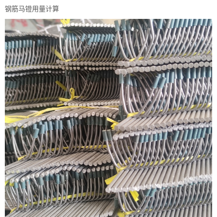
钢筋马镫用量计算