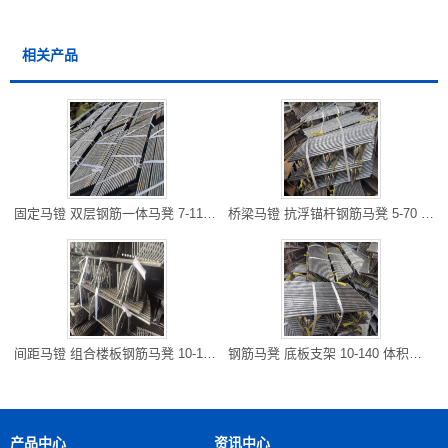
相关产品
固定马镫 双层钢筋一体马凳 7-110 造型多样 运输便捷 贵阳库房发
桥梁马镫 抗浮锚杆钢筋马凳 5-70 承载量大 提高施工效率 垫江库
间距马镫 组合楼板钢筋马凳 10-130 抗疲劳 承载施工荷载 重庆库
钢筋马凳 底板支架 10-140 体积小 可重复利用施工 江北库房发货
产品中心
资讯中心