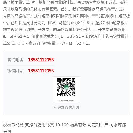
筋马镫用量计算 对于钢筋马镫用量的计算，需要综合考虑施工方式、板料
尺寸以及马镫的具体布置等因素。首先，我们需要确定马镫的布置方式。
常见的马镫布置方式有矩形排列和梅花形排列两种。### 矩形排列在矩形板
中，已知长宽尺寸分别为L和W，马镫间距为S1和S2。起步距离a通常根据
施工规范进行调整。长方向上的马镫数量计算公式为：- 长方向马镫数量 =
(L - a) ÷ S1 + 1- 简化表达式为：( L - a div S1 + 1 )宽方向上的马镫数量计
算公式同理。- 宽方向马镫数量 = (W - a) ÷ S2 + 1...
18581112355
咨询电话
18581112355
微信同号
扫码加微信咨询
模板铁马凳 支撑钢筋用马凳 10-100 隔离有效 可定制生产 习水库房
发货