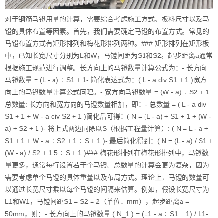
对于钢筋马镫用量的计算，需要综合考虑施工方式、板料尺寸以及马
镫的具体布置等因素。首先，我们需要确定马镫的布置方式。常见的
马镫布置方式有矩形排列和梅花形排列两种。### 矩形排列在矩形板
中，已知长宽尺寸分别为L和W，马镫间距为S1和S2。起步距离a通常
根据施工规范进行调整。长方向上的马镫数量计算公式为：- 长方向
马镫数量 = (L - a) ÷ S1 + 1- 简化表达式为：( L - a div S1 + 1 )宽方
向上的马镫数量计算公式同理。- 宽方向马镫数量 = (W - a) ÷ S2 + 1
总数量: 长方向和宽方向的马镫数量相加，即：- 总数量 = ( L - a div
S1 + 1 + W - a div S2 + 1 )简化后可得：( N = (L - a) ÷ S1 + 1 + (W -
a) ÷ S2 + 1 )- 将上式两边同除以S（根据工程量计算）: ( N = L - a ÷
S1 + 1 + W - a ÷ S2 + 1 ÷ S + 1 )- 最后简化得到：( N = (L - a) / S1 +
(W - a) / S2 + 1.5 ÷ S + 1 )### 梅花形排列在梅花形排列中，马镫数
量更多，通常每行设置若干个马镫。总数量的计算会更为复杂，因为
需要考虑单个马镫的具体重量以及布局方式。理论上，马镫的数量可
以通过长宽尺寸乘以每个马镫的间隔来估算。例如，假设长宽尺寸为
L1和W1，马镫间距S1 = S2 = 2（单位：mm），起步距离a =
50mm，则：- 长方向上的马镫数量 ( N_1 ) = (L1 - a ÷ S1 + 1) / L1-