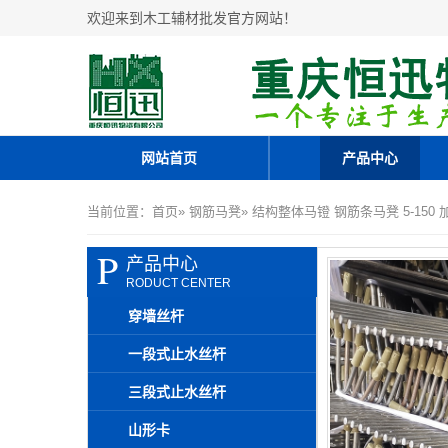
欢迎来到木工辅材批发官方网站！
网站首页
产品中心
当前位置：
首页
»
钢筋马凳
» 结构整体马镫 钢筋条马凳 5-15
P
产品中心
RODUCT CENTER
穿墙丝杆
一段式止水丝杆
三段式止水丝杆
山形卡