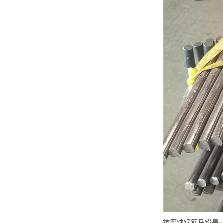
抗腐蚀钢筋马镫是