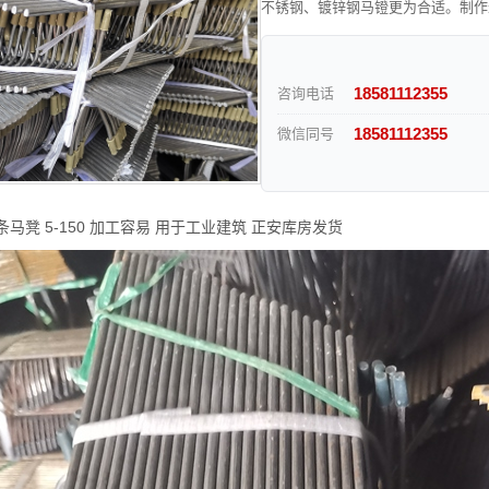
不锈钢、镀锌钢马镫更为合适。制作
18581112355
咨询电话
18581112355
微信同号
马凳 5-150 加工容易 用于工业建筑 正安库房发货