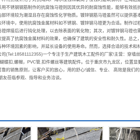
采用不锈钢钢筋制作的抗腐蚀马镫则因其优异的耐腐蚀性能，能够有效抵
内部环境较为潮湿且存在腐蚀性化学物质。镀锌钢筋马镫虽然可以提供基
些环境中，使用抗腐蚀金属材料如不锈钢、镀锌钢马镫更为合适。制作过
马镫焊接后进行钝化处理，以去除表面的氧化物；其次，对镀锌钢马镫也
仅提高了抗腐蚀金属材料的效果，也确保了建筑的安全性和耐久性。总之
各种环境因素的影响，并延长设备的使用寿命。然而，选择合适的技术和
(Tel:18581112355)一个专注于生产建筑木工配件的厂家!主营：穿墙
,蝴蝶扣,螺帽，PVC管,扣件螺丝等建筑配件。位于重庆市九龙区，位置
可靠的销售原则，让客户买的放心，用的舒心!诚信、专业、 高效是我们
界朋友莅临参观、指导和业务洽谈。