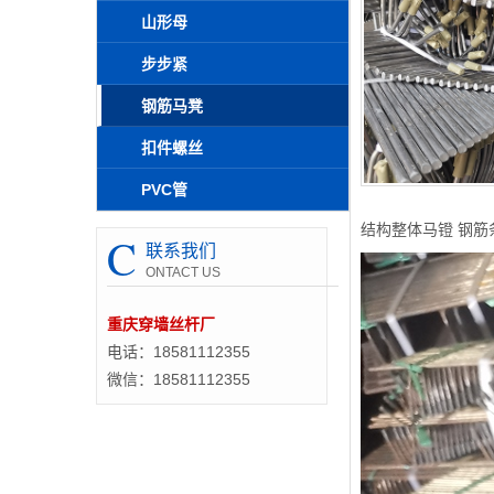
山形母
步步紧
钢筋马凳
扣件螺丝
PVC管
结构整体马镫 钢筋条
C
联系我们
ONTACT US
重庆穿墙丝杆厂
电话：18581112355
微信：18581112355