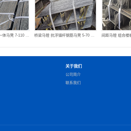
固定马镫 双层钢筋一体马凳 7-110 造型多样 运输便捷 贵阳库房发
桥梁马镫 抗浮锚杆钢筋马凳 5-70 承载量大 提高施工效率 垫江库
关于我们
公司简介
联系我们