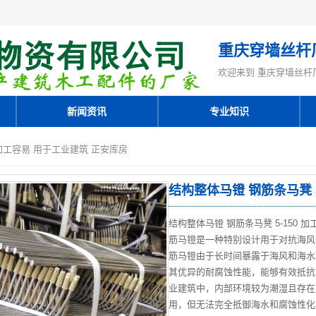
重庆穿墙丝杆
欢迎来到 重庆穿墙丝杆
新闻资讯
专业知识
0 加工容易 用于工业建筑 正安库房
结构整体马镫 钢筋条马凳 5
结构整体马镫 钢筋条马凳 5-150
筋马镫是一种特别设计用于对抗海风
筋马镫由于长时间暴露于海风和海水
其优异的耐腐蚀性能，能够有效抵抗
业建筑中，内部环境较为潮湿且存在
用，但无法完全抵御海水和腐蚀性化