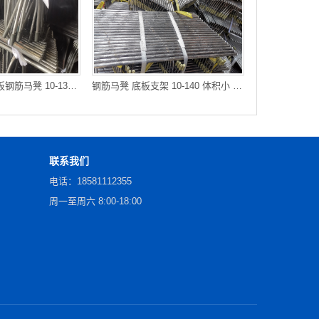
间距马镫 组合楼板钢筋马凳 10-130 抗疲劳 承载施工荷载 重庆库
钢筋马凳 底板支架 10-140 体积小 可重复利用施工 江北库房发货
联系我们
电话：18581112355
周一至周六 8:00-18:00