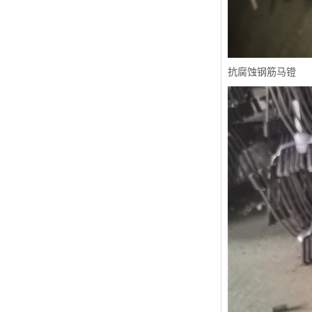
抗腐蚀钢筋马镫