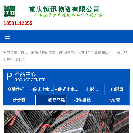
18581112355
☰
当前位置：
首页
»
钢筋马凳
» 抗震马镫 钢筋白色马凳 10-110 能重复利用 满足施
工规范 渝北库
P
产品中心
RODUCT CENTER
穿墙丝杆
一段式止水丝杆
三段式止水丝杆
山形卡
山形母
步步紧
钢筋马凳
扣件螺丝
PVC管