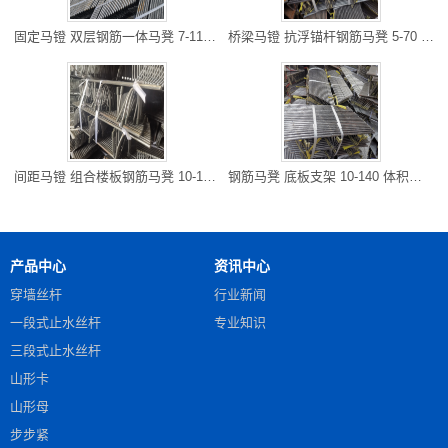
固定马镫 双层钢筋一体马凳 7-110 造型多样 运输便捷 贵阳库房发
桥梁马镫 抗浮锚杆钢筋马凳 5-70 承载量大 提高施工效率 垫江库
间距马镫 组合楼板钢筋马凳 10-130 抗疲劳 承载施工荷载 重庆库
钢筋马凳 底板支架 10-140 体积小 可重复利用施工 江北库房发货
产品中心
资讯中心
穿墙丝杆
行业新闻
一段式止水丝杆
专业知识
三段式止水丝杆
山形卡
山形母
步步紧