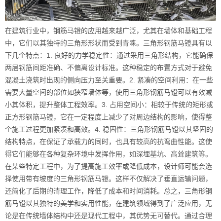
在建筑行业中，钢筋马镫的应用越来越广泛，尤其在墙体和基础工程
中，它们以其独特的三角形形状而受到青睐。三角形钢筋马镫具有以
下几个特点：1. 良好的力学稳定性：通过采用三角形结构，它能确保
两层钢筋间距准确、不偏离设计标准。这种稳定的布置方式对于避免
混凝土浇筑时出现的侧向压力至关重要。2. 紧凑的空间利用：在一些
需要大量空间的部位如狭窄墙体等，使用三角形钢筋马镫可以有效减
小其体积，提升整体工程效率。3. 占用空间小：相较于传统的矩形或
正方形钢筋马镫，它在一定程度上减少了对周边结构的影响，使得整
个施工过程更加紧凑和高效。4. 稳固性：三角形钢筋马镫以其坚固的
结构特点，在保证了承载力的同时，也具有较高的抗弯曲性能。这使
得它们能够在各种复杂环境中发挥作用，如深埋基坑、高耸建筑等。
在某些特定工程中，为了提高施工效率或降低成本，设计师可能会选
择使用带有坡度的三角形钢筋马镫。这样不仅解决了垂直运输问题，
还简化了后期的清理工作，降低了成本和时间消耗。总之，三角形钢
筋马镫以其独特的美学和实用性能，在建筑领域得到了广泛应用，无
论是在传统墙体结构中还是现代工程中，其优势无可替代。通过合理