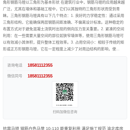
角形钢筋马镫以三角形为基本形状 在建筑行业中，钢筋马镫的应用越来越
广泛，尤其在墙体和基础工程中，它们以其独特的三角形形状而受到青
睐。三角形钢筋马镫具有以下几个特点：1. 良好的力学稳定性：通过采用
三角形结构，它能确保两层钢筋间距准确、不偏离设计标准。这种稳定的
布置方式对于避免混凝土浇筑时出现的侧向压力至关重要。2. 紧凑的空间
利用：在一些需要大量空间的部位如狭窄墙体等，使用三角形钢筋马镫可
以有效减小其体积，提升整体工程效率。3. 占用空间小：相较于传统的矩
形或正方形钢筋马镫，它在一定程度上减少了对周边结构的影响，使...
18581112355
咨询电话
18581112355
微信同号
扫码加微信咨询
抗震马镫 钢筋白色马凳 10-110 能重复利用 满足施工规范 渝北库房