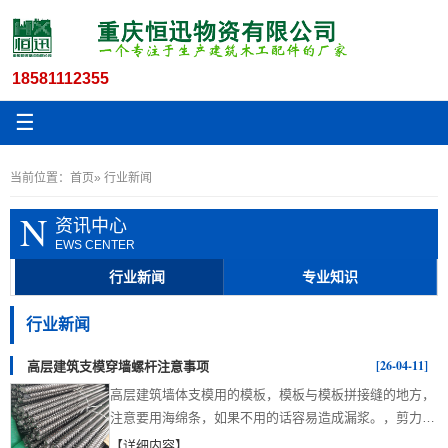
18581112355
☰
当前位置：
首页
» 行业新闻
N
资讯中心
EWS CENTER
行业新闻
专业知识
行业新闻
[26-04-11]
高层建筑支模穿墙螺杆注意事项
高层建筑墙体支模用的模板，模板与模板拼接缝的地方，
注意要用海绵条，如果不用的话容易造成漏浆。，剪力墙
短方向水平横管注意加固。剪力墙钢筋需采用预制混凝土
【详细内容】