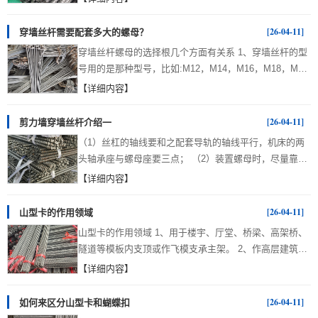
撑子。剪力墙竖向模板拼接处需要采用双方木进行竖向加
强。在建筑工程使用中，对模板进行加强我们分竖向和横
[26-04-11]
穿墙丝杆需要配套多大的螺母？
向加强系统，竖向加强采用方木立放，横向加强系统采用
穿墙丝杆螺母的选择根几个方面有关系 1、穿墙丝杆的型
双钢管背管。钢管布局，先采用200mm，再采用
号用的是那种型号，比如:M12，M14，M16，M18，M20
500mm。 三段式止水螺杆实际是构成是从外杆、内杆和
等，不同型号的穿墙丝杆配套的螺母孔是不一样的，是根
【详细内容】
音响喇叭头三个一部分构成的，外杆和音响喇叭头全是能
据穿墙丝杆的粗度及型号相匹配的。 2、穿墙丝杆的丝型
够数次循环系统应用的。不难看出应用这类三段式止水螺
是那种，比如咱们说的T3扣，T4扣，T6扣等。 3、还有
[26-04-11]
剪力墙穿墙丝杆介绍一
杆能够降低费用预算、节省成本费。拆卸外杆可以应用气
是穿墙丝杆螺母的价格，如果想购买的穿墙丝杆螺母价格
动工具拆卸，且都不容易导致内杆松脱，拆卸后的墙感
（1）丝杠的轴线要和之配套导轨的轴线平行，机床的两
比较便宜的话，选择使用六角螺母，如果想安全一些选择
受...
头轴承座与螺母座要三点； （2）装置螺母时，尽量靠近
山型母。 穿墙丝杆螺母生产工艺：有铸铁的，有冷镦
支撑轴承； （3）一起装置支撑轴承时，尽量靠近螺母装
【详细内容】
的。像铸铁螺母，圆盘螺母，加长螺母等不是很常用，但
置部位； （4）辅助套外径应小于丝杠底径0.1-0.2mm；
是有工地需要，松茂建材可以根据工地需要定制生产的。
（5）辅助套在运用中要靠紧丝杠螺纹轴肩； （6）卸装
[26-04-11]
山型卡的作用领域
重庆恒迅物资有限公司(Tel:18581112355)一个专注于生产
时，不可运用过大力避免螺母损坏； 重庆恒迅物资李经
建筑木工配...
山型卡的作用领域 1、用于楼宇、厅堂、桥梁、高架桥、
理介绍建筑工程施工的过程需要一种工种，叫做木工，俗
隧道等模板内支顶或作飞模支承主架。 2、作高层建筑的
话叫做木匠。在搭建模板的时候木匠穿墙罗杆需要用到，
内外排栅脚手架。 3、用于机电安装、船体修造及其它装
【详细内容】
用来加固模板，控制墙体厚度，防止模板爆模。施工的过
修工程的活动工作平台。 4、利用移动脚手架配上简易屋
程中木匠师傅使用的穿墙罗杆有多种样式，但为了用户好
架，便可构成临时工地宿舍、仓库或工棚。 5、用于搭设
[26-04-11]
如何来区分山型卡和蝴蝶扣
区分，这里我们区分成有防水作用的穿墙罗杆和没有防水
临时的观礼台和看台 在作用领域这么广泛的前提下，山