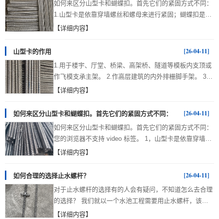
作用的穿墙螺杆。 重庆恒迅物资有...
如何来区分山型卡和蝴蝶扣。首先它们的紧固方式不同：
型卡也有其优势，原则上更有保障，也是它如此受欢迎的
1.山型卡是依靠穿墙螺丝和螺母来进行紧固；蝴蝶扣是直
原因。 1、安全性：山型卡的应用特点决定了安全性是此
接运用扣上面的钢筋楔形插销进行紧固，两者固定建筑模
【详细内容】
类产品设计、生产和施工应用中必须遵循的首要原则。与
具的牢固性差别非常大。 2.材质不同。山型卡主要的用量
此原则相抵触的任何因素，均应以保证其安全性这个首要
是钢铁，是钢板经过冲压机床的冲压而制成的，或者根据
[26-04-11]
山型卡的作用
原则为准。在保证了安全性的前提下，提高产品的应用效
造型制作模具，通过模具进而铸造而成。蝴蝶扣的主要制
率是另外一个重要准则。合理的产品和结构...
1.用于楼宇、厅堂、桥梁、高架桥、隧道等模板内支顶或
作方式是利用球墨铸造成的，在硬度上和山型卡由于材料
作飞模支承主架。 2.作高层建筑的内外排栅脚手架。 3.
的不同而有着一定的差别。相比之下，蝴蝶扣有着更强的
用于机电安装、船体修造及其它装修工程的活动工作平
【详细内容】
韧性，而在紧固物体上，山型卡的表现则要更胜一筹。
台。 4.利用移动脚手架配上简易屋架,便可构成临时工地
因此在建筑选材时，不应盲目随便的去选择紧固建材，合
宿舍、仓库或工棚。 您的浏览器不支持video标签。 重庆
[26-04-11]
如何来区分山型卡和蝴蝶扣。首先它们的紧固方式不同：
适，匹配的部件才是较好的选择，相比其他的管件，山型
恒迅物资有限公司(Tel:18581112355)一个专注于生产建筑
卡的应用更为的广泛，效果也更为明显，是建筑...
如何来区分山型卡和蝴蝶扣。首先它们的紧固方式不同：
木工配件的厂家!主营：穿墙丝杆,对拉螺杆,建筑丝杆,支模
您的浏览器不支持 video 标签。 1，山型卡是依靠穿墙螺
丝杆,木工配件,山型卡,山型母,步步紧,钢筋铁马凳,蝴蝶扣,
丝和和螺母来进行紧固；蝴蝶扣是直接运用扣上面的钢筋
【详细内容】
螺帽，PVC管,扣件螺丝等建筑配件。位于重庆市九龙
楔形插销进行紧固，两者固定建筑模具的牢固性差别非常
区，位置显要、交通方便，公司常备库存量充足，品种规
大。 2，材质不同。山型卡主要的用量是钢铁，是钢板经
[26-04-11]
如何合理的选择止水螺杆？
格齐全。本着薄利多销，质量可靠的销售原则，让客户...
过冲压机床的冲压而制成的，或者根据造型制作模具，通
对于止水螺杆的选择有的人会有疑问，不知道怎么去合理
过模具进而铸造而成，蝴蝶扣的主要制作方式是利用球墨
的选择？ 我们就以一个水池工程需要用止水螺杆，该如
铸造成的，在硬度上和山型卡由于材料的不同而有着一定
何选择为例？水池小工程可以选择老式止水螺杆，因为老
【详细内容】
的差别。相比之下，蝴蝶扣有着更强的韧性，而在紧固物