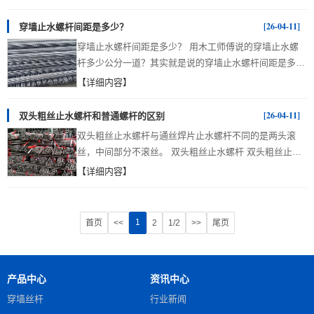
式止水螺杆价格便宜。其实这样说有一点片面， 老式止
体上，山型卡的表现则要更胜一筹。 因此在建筑选材
水螺杆 具体选择我们可以从两方面来考虑： 一、我们看
[26-04-11]
穿墙止水螺杆间距是多少？
时，不应盲目随便的去选择紧固建材，合适，匹配的部件
水池工程的大小，也就是使用的止水螺杆的数量是多少，
才是较好的选择，相比其他的管件，山型卡...
穿墙止水螺杆间距是多少？ 用木工师傅说的穿墙止水螺
如果建设水池面积小，不要考虑其他原因，就直接选择老
杆多少公分一道？其实就是说的穿墙止水螺杆间距是多
式止水螺杆就可以，这样会相对来说会省钱。 重庆恒迅
少？ 新型穿墙止水螺杆 穿墙止水螺杆在工地施工中的间
【详细内容】
物资有限公司(Tel:18581112355)一个专注于生产建筑木工
距设置是很重要的，做好合理的间距设置尤为重要，为什
配件的厂家!主营：穿墙丝杆,对拉螺杆,建筑丝杆,支模丝
么这样说呢？因为建筑螺杆为钢材制品，自身就具备一定
[26-04-11]
双头粗丝止水螺杆和普通螺杆的区别
杆,木工配件,山型卡,山型母,步步紧,钢筋铁马凳,蝴蝶扣,螺
的抗压力系数，另外现在的砼墙大多交混凝土浇筑完成，
帽，PVC管,扣...
双头粗丝止水螺杆与通丝焊片止水螺杆不同的是两头滚
于是建筑螺杆的作用愈加明显，抵抗侧压力、防水等等，
丝，中间部分不滚丝。 双头粗丝止水螺杆 双头粗丝止水
故而止水螺杆在加工生产时中间会焊接一个止水片，如此
螺杆在使用中主要是用来防止水分流到墙体里面，起到防
【详细内容】
种种......那么为什么会作间距布置，主要就是通过计算出
水止水的作用，在施工的过程中可以用来进行固定模板，
来的，比如说吧，一平方4米剪力墙混凝土侧压力是230kn
防止模板暴模。 粗牙止水螺杆 双头粗丝止水螺杆优势 双
所以这时布置穿墙止水螺杆直径为12mm，每平方布置4
头粗丝止水螺杆不易滑牙，紧固效果好，在建筑工程支模
1
首页
<<
2
1/2
>>
尾页
根就可以，这样既保证砼墙，还可以止...
板的过程深受有经历的木工师傅和老板的喜爱。由于双头
粗丝止水螺杆相比细牙止水丝杆，因丝牙太细而惹起的滑
牙现象，而且这种滑牙现象在工地也是屡见不鲜，所以只
产品中心
资讯中心
需是懂行的人都晓得，关于那种螺帽从螺栓上飞旋零落的
场景，更是惊心动魄，所以说在选择止水丝杆在螺纹很重
穿墙丝杆
行业新闻
要，选择对了的止水丝杆丝牙会对后期建筑工程能够...