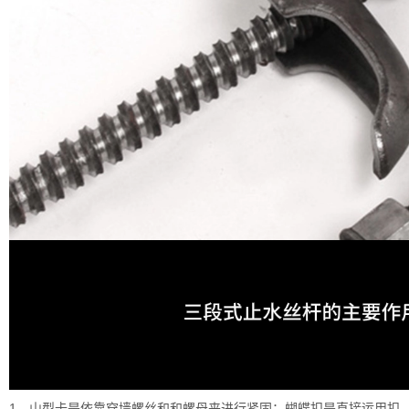
1，山型卡是依靠穿墙螺丝和和螺母来进行紧固；蝴蝶扣是直接运用扣