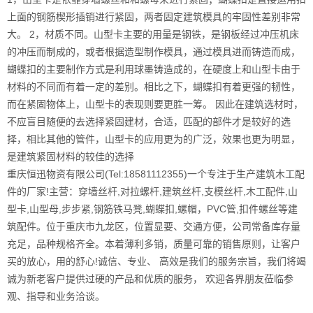
上面的钢筋楔形插销进行紧固，两者固定建筑模具的牢固性差别非常
大。 2，材质不同。山型卡主要的用量是钢铁，是钢板经过冲压机床
的冲压而制成的，或者根据造型制作模具，通过模具进而铸造而成，
蝴蝶扣的主要制作方式是利用球墨铸造成的，在硬度上和山型卡由于
材料的不同而有着一定的差别。相比之下，蝴蝶扣有着更强的韧性，
而在紧固物体上，山型卡的表现则要更胜一筹。 因此在建筑选材时，
不应盲目随便的去选择紧固建材，合适，匹配的部件才是较好的选
择，相比其他的管件，山型卡的应用更为的广泛，效果也更为明显，
是建筑紧固材料的较佳的选择
重庆恒迅物资有限公司(Tel:18581112355)一个专注于生产建筑木工配
件的厂家!主营：穿墙丝杆,对拉螺杆,建筑丝杆,支模丝杆,木工配件,山
型卡,山型母,步步紧,钢筋铁马凳,蝴蝶扣,螺帽，PVC管,扣件螺丝等建
筑配件。位于重庆市九龙区，位置显要、交通方便，公司常备库存量
充足，品种规格齐全。本着薄利多销，质量可靠的销售原则，让客户
买的放心，用的舒心!诚信、专业、 高效是我们的服务宗旨，我们将竭
诚为新老客户提供过硬的产品和优质的服务， 欢迎各界朋友莅临参
观、指导和业务洽谈。