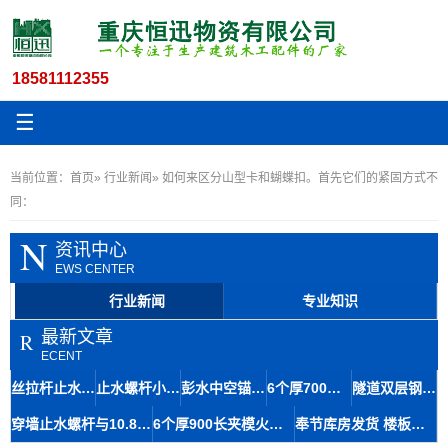
18581112355
☰
当前位置：
首页
»
行业新闻
» 如何来区分山型卡和蝴蝶扣。首先它们的紧固方式不
同：
N
资讯中心
EWS CENTER
行业新闻
专业知识
最新文章
R
ECENT
丝拉杆止水12.5与木工丝杆套管在地铁修建中的材料应用及石柱存储便捷性
止水螺杆小14丝杆木工房屋建筑材料九龙坡区生产速度快
彭水中空锚杆及14.5粗牙对拉螺杆止水拉杆螺栓快速生产技术
6个厚700长步步紧头工地建始火钩厂家扒钩型夹具专业知识
隧道双层钢筋马凳筋8-110工艺成熟间距稳定铜仁库房发货
穿墙止水螺杆与10.8对拉丝杆在大坝施工中的应用及体积优势
6个厚900长夹模火钩建筑专用夹具南江丝杆厂家规格齐全
奉节库房发货 楼板马镫人字形马凳6-140 成本经济提升结构强度