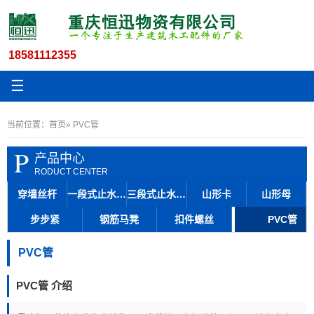
18581112355
☰
当前位置：
首页
» PVC管
P
产品中心
RODUCT CENTER
穿墙丝杆
一段式止水丝杆
三段式止水丝杆
山形卡
山形母
步步紧
钢筋马凳
扣件螺丝
PVC管
PVC管
PVC管 介绍