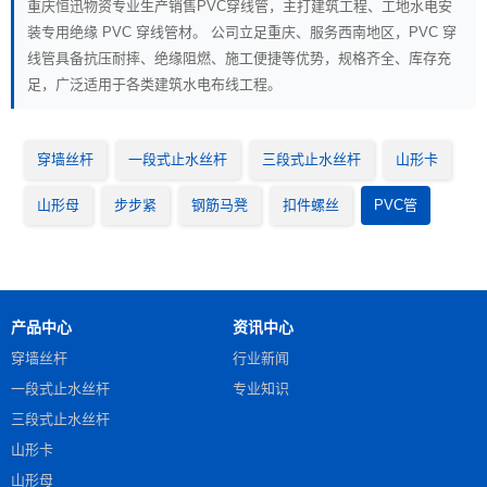
重庆恒迅物资专业生产销售PVC穿线管，主打建筑工程、工地水电安
装专用绝缘 PVC 穿线管材。 公司立足重庆、服务西南地区，PVC 穿
线管具备抗压耐摔、绝缘阻燃、施工便捷等优势，规格齐全、库存充
足，广泛适用于各类建筑水电布线工程。
穿墙丝杆
一段式止水丝杆
三段式止水丝杆
山形卡
山形母
步步紧
钢筋马凳
扣件螺丝
PVC管
产品中心
资讯中心
穿墙丝杆
行业新闻
一段式止水丝杆
专业知识
三段式止水丝杆
山形卡
山形母