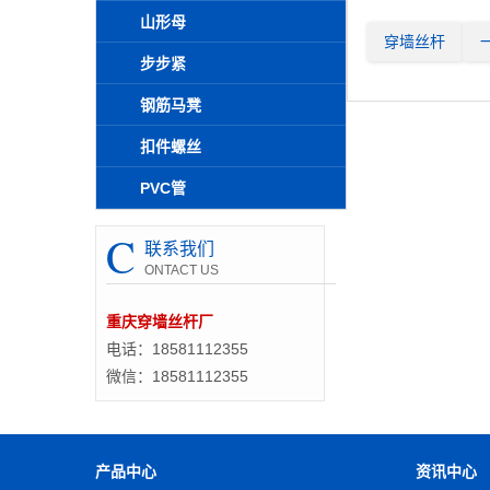
山形母
穿墙丝杆
步步紧
钢筋马凳
扣件螺丝
PVC管
C
联系我们
ONTACT US
重庆穿墙丝杆厂
电话：18581112355
微信：18581112355
产品中心
资讯中心