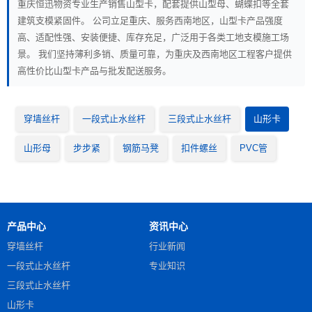
重庆恒迅物资专业生产销售山型卡，配套提供山型母、蝴蝶扣等全套
建筑支模紧固件。 公司立足重庆、服务西南地区，山型卡产品强度
高、适配性强、安装便捷、库存充足，广泛用于各类工地支模施工场
景。 我们坚持薄利多销、质量可靠，为重庆及西南地区工程客户提供
高性价比山型卡产品与批发配送服务。
穿墙丝杆
一段式止水丝杆
三段式止水丝杆
山形卡
山形母
步步紧
钢筋马凳
扣件螺丝
PVC管
产品中心
资讯中心
穿墙丝杆
行业新闻
一段式止水丝杆
专业知识
三段式止水丝杆
山形卡