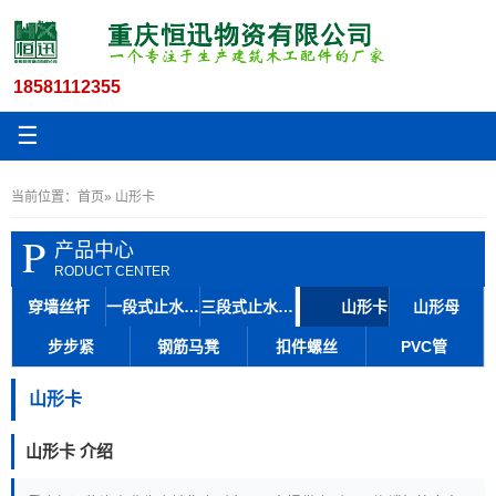
18581112355
☰
当前位置：
首页
» 山形卡
P
产品中心
RODUCT CENTER
穿墙丝杆
一段式止水丝杆
三段式止水丝杆
山形卡
山形母
步步紧
钢筋马凳
扣件螺丝
PVC管
山形卡
山形卡 介绍