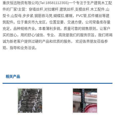
重庆恒迅物资有限公司(Tel:18581112355)一个专注于生产建筑木工配
件的厂家!主营：穿墙丝杆,对拉螺杆,建筑丝杆,支模丝杆,木工配件,山
型卡,山型母,步步紧,钢筋铁马凳,蝴蝶扣,螺帽，PVC管,扣件螺丝等建
筑配件。位于重庆市九龙区，位置显要、交通方便，公司常备库存量
充足，品种规格齐全。本着薄利多销，质量可靠的销售原则，让客户
买的放心，用的舒心!诚信、专业、 高效是我们的服务宗旨，我们将竭
诚为新老客户提供过硬的产品和优质的服务， 欢迎各界朋友莅临参
观、指导和业务洽谈。
相关产品