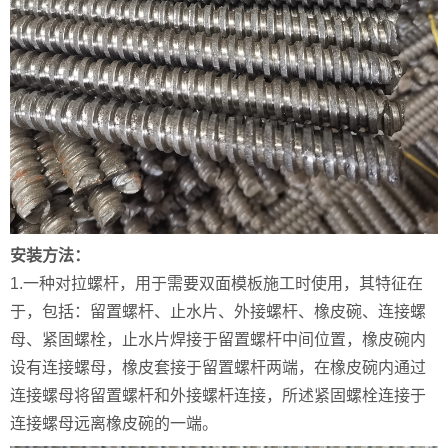
安装方法：
1.一种对拉螺杆，用于需要双面模板施工时使用，其特征在
于，包括：留置螺杆、止水片、外接螺杆、橡皮碗、连接螺
母、紧固螺栓，止水片焊接于留置螺杆中间位置，橡皮碗内
设有连接螺母，橡皮套接于留置螺杆两端，在橡皮碗内通过
连接螺母将留置螺杆和外接螺杆连接，所述紧固螺栓连接于
连接螺母远离橡皮碗的一端。