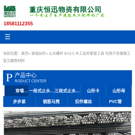
18581112355
☰
当前位置：
首页
»
穿墙丝杆
» 止水螺杆 Φ10.5 木工丝杆套管工具 可用于房建施工
宣汉建筑材料
P
产品中心
RODUCT CENTER
穿墙丝杆
一段式止水丝杆
三段式止水丝杆
山形卡
山形母
步步紧
钢筋马凳
扣件螺丝
PVC管