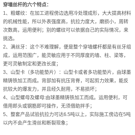
穿墙丝杆的六个特点：
1、粗螺纹：在加工进程傍边选用冷处理成形，大大提高材料
的机械性能，所以外表强度高，抗拉力度大，磨损小，周转
次数高，运用便利；别的螺纹可以依据自己的实际情况，来
挑选。
2、满丝牙：这个不难理解，便是整个穿墙螺杆都是有丝牙组
成，运用范围广，能灵敏应用于不同厚度的墙、柱、梁等，
更可灵敏制定和更改长度；
3、山型卡（多功能垫片）：山型卡或者多功能垫片，由球墨
精铸铁加工而成。背部加有抗压背脊，可起剪力效果，能反
抗较大的爆发力，并且经久耐用，不易损坏；
4、山型螺母及螺母:由球墨精铸铁加工而成。运用便利，可
借用郎头或钢筋即可操作，无须借助拌手；
5、整套产品试验抗拉力可达6.5吨以上，实际施工傍边在5吨
以内不会产生滑丝和断裂现象；