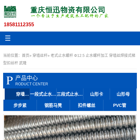
18581112355
☰
当前位置：
首页
»
穿墙丝杆
» 老式止水螺杆 Φ12.5 止水螺杆加工 穿墙丝焊接式梯
型扣丝杆 武隆
P
产品中心
RODUCT CENTER
穿墙丝杆
一段式止水丝杆
三段式止水丝杆
山形卡
山形母
步步紧
钢筋马凳
扣件螺丝
PVC管