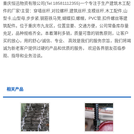
重庆恒迅物资有限公司(Tel:18581112355)一个专注于生产建筑木工配
件的厂家!主营：穿墙丝杆,对拉螺杆,建筑丝杆,支模丝杆,木工配件,山
型卡,山型母,步步紧,钢筋铁马凳,蝴蝶扣,螺帽，PVC管,扣件螺丝等建
筑配件。位于重庆市九龙区，位置显要、交通方便，公司常备库存量
充足，品种规格齐全。本着薄利多销，质量可靠的销售原则，让客户
买的放心，用的舒心!诚信、专业、 高效是我们的服务宗旨，我们将竭
诚为新老客户提供过硬的产品和优质的服务， 欢迎各界朋友莅临参
观、指导和业务洽谈。
相关产品