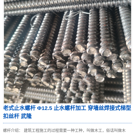
老式止水螺杆 Φ12.5 止水螺杆加工 穿墙丝焊接式梯型
扣丝杆 武隆
螺杆介绍： 建筑工程施工的过程需要一种工种，叫做木工，俗话叫做木