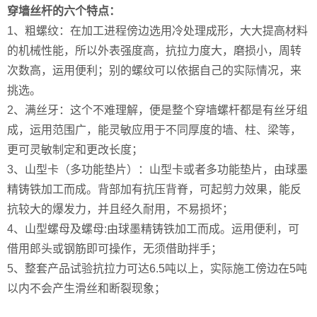
穿墙丝杆的六个特点：
1、粗螺纹：在加工进程傍边选用冷处理成形，大大提高材料
的机械性能，所以外表强度高，抗拉力度大，磨损小，周转
次数高，运用便利；别的螺纹可以依据自己的实际情况，来
挑选。
2、满丝牙：这个不难理解，便是整个穿墙螺杆都是有丝牙组
成，运用范围广，能灵敏应用于不同厚度的墙、柱、梁等，
更可灵敏制定和更改长度；
3、山型卡（多功能垫片）：山型卡或者多功能垫片，由球墨
精铸铁加工而成。背部加有抗压背脊，可起剪力效果，能反
抗较大的爆发力，并且经久耐用，不易损坏；
4、山型螺母及螺母:由球墨精铸铁加工而成。运用便利，可
借用郎头或钢筋即可操作，无须借助拌手；
5、整套产品试验抗拉力可达6.5吨以上，实际施工傍边在5吨
以内不会产生滑丝和断裂现象；