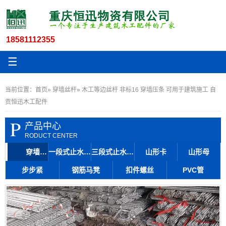
18581112355
☰
当前位置：
首页
»
穿墙丝杆
» 木工等边丝杆 非标16 穿墙压条 可用于建筑施工 自
贡恒迅木工配件
P
产品中心
RODUCT CENTER
穿墙丝杆
一段式止水丝杆
三段式止水丝杆
山形卡
山形母
步步紧
钢筋马凳
扣件螺丝
PVC管