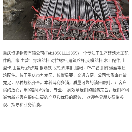
重庆恒迅物资有限公司(Tel:18581112355)一个专注于生产建筑木工配
件的厂家!主营：穿墙丝杆,对拉螺杆,建筑丝杆,支模丝杆,木工配件,山
型卡,山型母,步步紧,钢筋铁马凳,蝴蝶扣,螺帽，PVC管,扣件螺丝等建
筑配件。位于重庆市九龙区，位置显要、交通方便，公司常备库存量
充足，品种规格齐全。本着薄利多销，质量可靠的销售原则，让客户
买的放心，用的舒心!诚信、专业、 高效是我们的服务宗旨，我们将竭
诚为新老客户提供过硬的产品和优质的服务， 欢迎各界朋友莅临参
观、指导和业务洽谈。