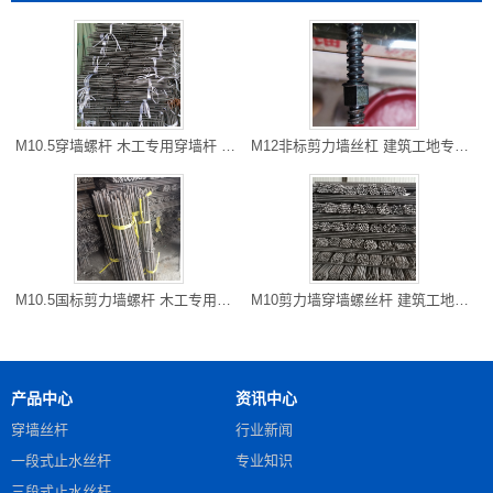
M10.5穿墙螺杆 木工专用穿墙杆 开县厂家直销 长度可以切割
M12非标剪力墙丝杠 建筑工地专用防水对拉粗牙穿墙螺栓 雅安现货
M10.5国标剪力墙螺杆 木工专用对拉螺杆 万州区螺杆厂家 可以走专
M10剪力墙穿墙螺丝杆 建筑工地常用 铜梁批发 可以专车到工地
产品中心
资讯中心
穿墙丝杆
行业新闻
一段式止水丝杆
专业知识
三段式止水丝杆