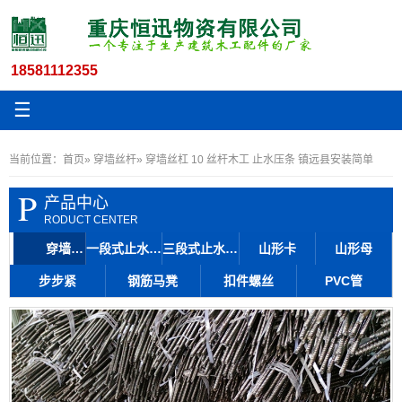
18581112355
☰
当前位置：
首页
»
穿墙丝杆
» 穿墙丝杠 10 丝杆木工 止水压条 镇远县安装简单
P
产品中心
RODUCT CENTER
穿墙丝杆
一段式止水丝杆
三段式止水丝杆
山形卡
山形母
步步紧
钢筋马凳
扣件螺丝
PVC管