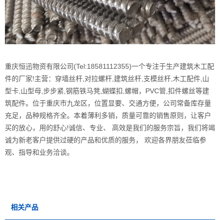
重庆恒迅物资有限公司(Tel:18581112355)一个专注于生产建筑木工配
件的厂家!主营：穿墙丝杆,对拉螺杆,建筑丝杆,支模丝杆,木工配件,山
型卡,山型母,步步紧,钢筋铁马凳,蝴蝶扣,螺帽，PVC管,扣件螺丝等建
筑配件。位于重庆市九龙区，位置显要、交通方便，公司常备库存量
充足，品种规格齐全。本着薄利多销，质量可靠的销售原则，让客户
买的放心，用的舒心!诚信、专业、 高效是我们的服务宗旨，我们将竭
诚为新老客户提供过硬的产品和优质的服务， 欢迎各界朋友莅临参
观、指导和业务洽谈。
相关产品