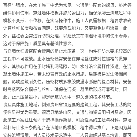
直径与强度，在木工施工中尤为常见。它通常与配套的螺母、垫片等
组件协同使用，穿过墙体模板并施加紧固力，确保混凝土浇筑过程中
模板不变形、不位移。在实际操作中，施工人员需根据工程要求准确
计算丝杠长度和布置间距，既要承载能力，又要避免材料浪费。此
外，丝杠表面常进行防锈处理，以延长其在潮湿环境中的使用寿命，
这对于保障施工质量具有基础性意义。
与穿墙丝杠紧密配合使用的是止水压条，这一构件在防水要求较高的
工程中不可或缺。止水压条通常安装在穿墙丝杠或对拉螺栓的贯穿
处，其核心作用在于封堵孔洞缝隙，防止水分沿金属杆件渗透。在混
凝土墙体施工中，若未设置有效的止水措施，后期极易发生渗漏问
题，影响建筑耐久性。压条材质多橡胶或遇水膨胀的复合材料，安装
时需紧密贴合模板与丝杠，确保在混凝土凝固后形成可靠密封。因
此，止水压条虽小，却是建筑防水中一道关键的技术环节。
谈及具体施工地域，例如贵州省镇远县的建筑工程，其安装工艺的简
便性显得尤为重要。镇远县地处山区，交通与物资调配相对复杂，因
此施工方案往往倾向于选择操作简易、可靠性高的工法与材料。穿墙
丝杠与止水压条的组合在该地区的模板工程中得以推广，正是因为其
安装流程清晰、对人员技术要求适中。工人只需经过基本培训，即可