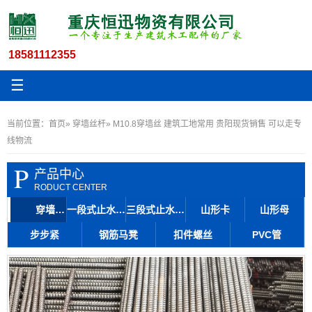
18581112355
☰
当前位置：
首页
»
穿墙丝杆
» M10.8穿墙丝 建筑工地常用 贵阳现货销售 可以走专
线物流
P
产品中心
RODUCT CENTER
穿墙丝杆
一段式止水丝杆
三段式止水丝杆
山形卡
山形母
步步紧
钢筋马凳
扣件螺丝
PVC管