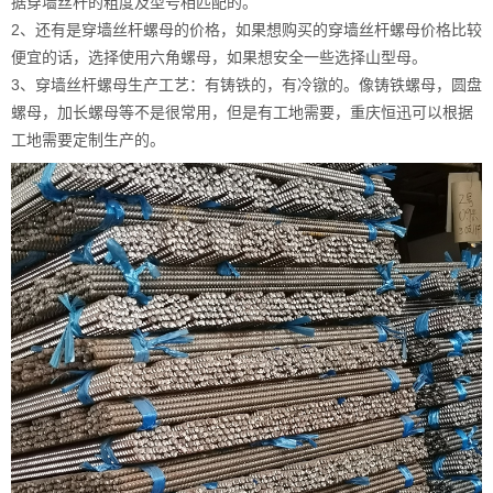
据穿墙丝杆的粗度及型号相匹配的。
2、还有是穿墙丝杆螺母的价格，如果想购买的穿墙丝杆螺母价格比较
便宜的话，选择使用六角螺母，如果想安全一些选择山型母。
3、穿墙丝杆螺母生产工艺：有铸铁的，有冷镦的。像铸铁螺母，圆盘
螺母，加长螺母等不是很常用，但是有工地需要，重庆恒迅可以根据
工地需要定制生产的。