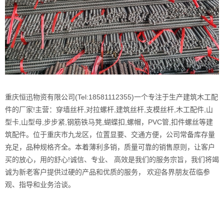
重庆恒迅物资有限公司(Tel:18581112355)一个专注于生产建筑木工配
件的厂家!主营：穿墙丝杆,对拉螺杆,建筑丝杆,支模丝杆,木工配件,山
型卡,山型母,步步紧,钢筋铁马凳,蝴蝶扣,螺帽，PVC管,扣件螺丝等建
筑配件。位于重庆市九龙区，位置显要、交通方便，公司常备库存量
充足，品种规格齐全。本着薄利多销，质量可靠的销售原则，让客户
买的放心，用的舒心!诚信、专业、 高效是我们的服务宗旨，我们将竭
诚为新老客户提供过硬的产品和优质的服务， 欢迎各界朋友莅临参
观、指导和业务洽谈。