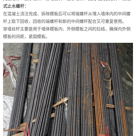
式止水螺杆：
在混凝土浇注完成、拆除模板后可以将端螺杆从埋入墙体内的中间螺
杆上取下回收，回收的端螺杆和新的中间螺杆配合又可重复使用。
穿墙丝杆主要是用于墙体模板内、外侧模板之间的拉结，确保内外侧
模板的间距，紧固模板。