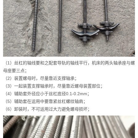
（1）丝杠的轴线要和之配套导轨的轴线平行，机床的两头轴承座与螺
母座要三点；
（2）装置螺母时，尽量靠近支撑轴承；
（3）一起装置支撑轴承时，尽量靠近螺母装置部位；
（4）辅助套外径应小于丝杠底径0.1-0.2mm；
（5）辅助套在运用中要靠紧丝杠螺纹轴肩；
（6）卸装时，不可运用过大力避免螺母损坏；