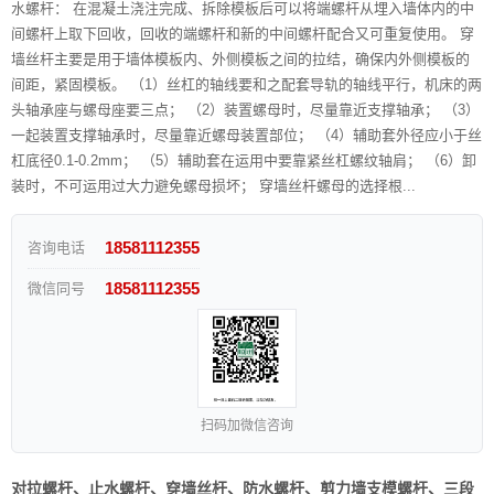
水螺杆： 在混凝土浇注完成、拆除模板后可以将端螺杆从埋入墙体内的中
间螺杆上取下回收，回收的端螺杆和新的中间螺杆配合又可重复使用。 穿
墙丝杆主要是用于墙体模板内、外侧模板之间的拉结，确保内外侧模板的
间距，紧固模板。 （1）丝杠的轴线要和之配套导轨的轴线平行，机床的两
头轴承座与螺母座要三点； （2）装置螺母时，尽量靠近支撑轴承； （3）
一起装置支撑轴承时，尽量靠近螺母装置部位； （4）辅助套外径应小于丝
杠底径0.1-0.2mm； （5）辅助套在运用中要靠紧丝杠螺纹轴肩； （6）卸
装时，不可运用过大力避免螺母损坏； 穿墙丝杆螺母的选择根...
18581112355
咨询电话
18581112355
微信同号
扫码加微信咨询
对拉螺杆、止水螺杆、穿墙丝杆、防水螺杆、剪力墙支模螺杆、三段