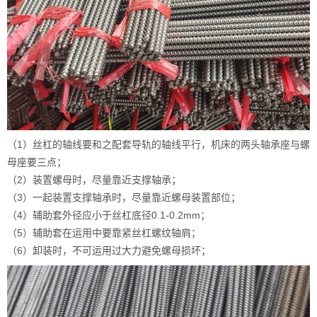
（1）丝杠的轴线要和之配套导轨的轴线平行，机床的两头轴承座与螺
母座要三点；
（2）装置螺母时，尽量靠近支撑轴承；
（3）一起装置支撑轴承时，尽量靠近螺母装置部位；
（4）辅助套外径应小于丝杠底径0.1-0.2mm；
（5）辅助套在运用中要靠紧丝杠螺纹轴肩；
（6）卸装时，不可运用过大力避免螺母损坏；