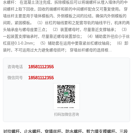
水螺杆： 在混凝土浇注完成、拆除模板后可以将端螺杆从埋入墙体内的中
间螺杆上取下回收，回收的端螺杆和新的中间螺杆配合又可重复使用。 穿
墙丝杆主要是用于墙体模板内、外侧模板之间的拉结，确保内外侧模板的
间距，紧固模板。 （1）丝杠的轴线要和之配套导轨的轴线平行，机床的两
头轴承座与螺母座要三点； （2）装置螺母时，尽量靠近支撑轴承； （3）
一起装置支撑轴承时，尽量靠近螺母装置部位； （4）辅助套外径应小于丝
杠底径0.1-0.2mm； （5）辅助套在运用中要靠紧丝杠螺纹轴肩； （6）卸
装时，不可运用过大力避免螺母损坏； 穿墙丝杆螺母的选择根...
18581112355
咨询电话
18581112355
微信同号
扫码加微信咨询
对拉螺杆、止水螺杆、穿墙丝杆、防水螺杆、剪力墙支模螺杆、三段