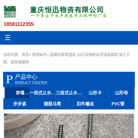
18581112355
☰
当前位置：
首页
»
穿墙丝杆
» 直螺纹套筒直径 16正丝钢筋丝牙链接套筒 施工方
便、连接速度快
P
产品中心
RODUCT CENTER
穿墙丝杆
一段式止水丝杆
三段式止水丝杆
山形卡
山形母
步步紧
钢筋马凳
扣件螺丝
PVC管