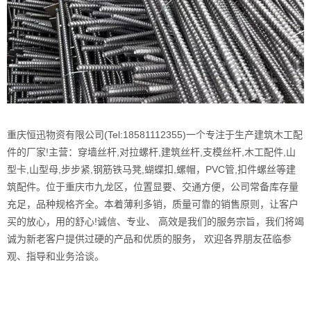
重庆恒迅物资有限公司(Tel:18581112355)一个专注于生产建筑木工配
件的厂家!主营：穿墙丝杆,对拉螺杆,建筑丝杆,支模丝杆,木工配件,山
型卡,山型母,步步紧,钢筋铁马凳,蝴蝶扣,螺帽，PVC管,扣件螺丝等建
筑配件。位于重庆市九龙区，位置显要、交通方便，公司常备库存量
充足，品种规格齐全。本着薄利多销，质量可靠的销售原则，让客户
买的放心，用的舒心!诚信、专业、 高效是我们的服务宗旨，我们将竭
诚为新老客户提供过硬的产品和优质的服务， 欢迎各界朋友莅临参
观、指导和业务洽谈。