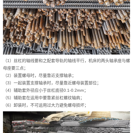
（1）丝杠的轴线要和之配套导轨的轴线平行，机床的两头轴承座与螺
母座要三点；
（2）装置螺母时，尽量靠近支撑轴承；
（3）一起装置支撑轴承时，尽量靠近螺母装置部位；
（4）辅助套外径应小于丝杠底径0.1-0.2mm；
（5）辅助套在运用中要靠紧丝杠螺纹轴肩；
（6）卸装时，不可运用过大力避免螺母损坏；