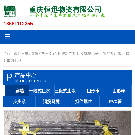
18581112355
☰
当前位置：
首页
»
穿墙丝杆
» 3.5-140建筑丝杆卡 支撑墙卡子 广安丝杆厂家 可以
专车到工地
P
产品中心
RODUCT CENTER
穿墙丝杆
一段式止水丝杆
三段式止水丝杆
山形卡
山形母
步步紧
钢筋马凳
扣件螺丝
PVC管