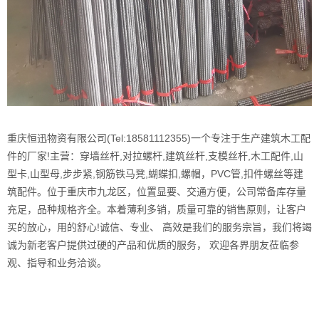
重庆恒迅物资有限公司(Tel:18581112355)一个专注于生产建筑木工配
件的厂家!主营：穿墙丝杆,对拉螺杆,建筑丝杆,支模丝杆,木工配件,山
型卡,山型母,步步紧,钢筋铁马凳,蝴蝶扣,螺帽，PVC管,扣件螺丝等建
筑配件。位于重庆市九龙区，位置显要、交通方便，公司常备库存量
充足，品种规格齐全。本着薄利多销，质量可靠的销售原则，让客户
买的放心，用的舒心!诚信、专业、 高效是我们的服务宗旨，我们将竭
诚为新老客户提供过硬的产品和优质的服务， 欢迎各界朋友莅临参
观、指导和业务洽谈。