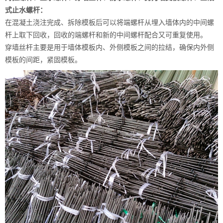
式止水螺杆：
在混凝土浇注完成、拆除模板后可以将端螺杆从埋入墙体内的中间螺
杆上取下回收，回收的端螺杆和新的中间螺杆配合又可重复使用。
穿墙丝杆主要是用于墙体模板内、外侧模板之间的拉结，确保内外侧
模板的间距，紧固模板。