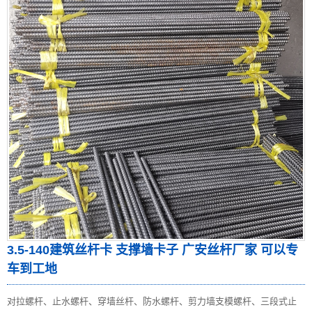
3.5-140建筑丝杆卡 支撑墙卡子 广安丝杆厂家 可以专
车到工地
对拉螺杆、止水螺杆、穿墙丝杆、防水螺杆、剪力墙支模螺杆、三段式止