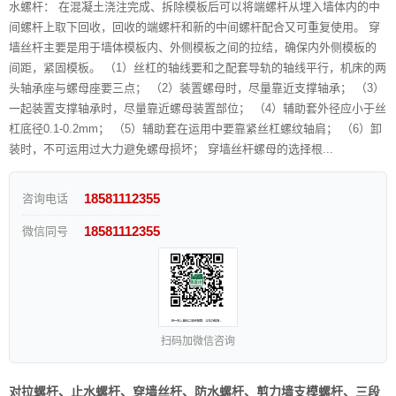
水螺杆： 在混凝土浇注完成、拆除模板后可以将端螺杆从埋入墙体内的中
间螺杆上取下回收，回收的端螺杆和新的中间螺杆配合又可重复使用。 穿
墙丝杆主要是用于墙体模板内、外侧模板之间的拉结，确保内外侧模板的
间距，紧固模板。 （1）丝杠的轴线要和之配套导轨的轴线平行，机床的两
头轴承座与螺母座要三点； （2）装置螺母时，尽量靠近支撑轴承； （3）
一起装置支撑轴承时，尽量靠近螺母装置部位； （4）辅助套外径应小于丝
杠底径0.1-0.2mm； （5）辅助套在运用中要靠紧丝杠螺纹轴肩； （6）卸
装时，不可运用过大力避免螺母损坏； 穿墙丝杆螺母的选择根...
18581112355
咨询电话
18581112355
微信同号
扫码加微信咨询
对拉螺杆、止水螺杆、穿墙丝杆、防水螺杆、剪力墙支模螺杆、三段