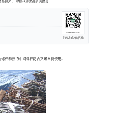
母损坏； 穿墙丝杆螺母的选择根...
扫码加微信咨询
端螺杆和新的中间螺杆配合又可重复使用。
。