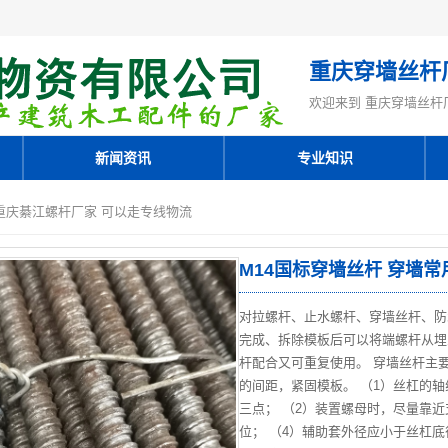
重庆穿墙丝杆
欢迎来到 重庆穿墙丝杆
新闻资讯
专业知识
 重庆綦江螺杆厂家 可以走专线物流
M14国标穿墙丝杆 穿墙
对拉螺杆、止水螺杆、穿墙丝杆、防
完成、拆除模板后可以将端螺杆从埋
杆配合又可重复使用。 穿墙丝杆主
的间距，紧固模板。 （1）丝杠的
三点； （2）装置螺母时，尽量靠
位； （4）辅助套外径应小于丝杠底径