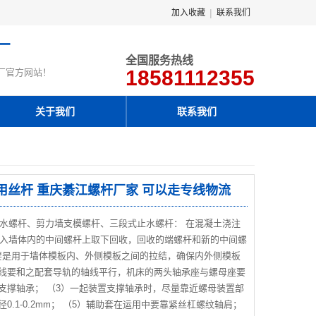
|
加入收藏
联系我们
厂
全国服务热线
18581112355
厂官方网站！
关于我们
联系我们
常用丝杆 重庆綦江螺杆厂家 可以走专线物流
水螺杆、剪力墙支模螺杆、三段式止水螺杆： 在混凝土浇注
入墙体内的中间螺杆上取下回收，回收的端螺杆和新的中间螺
要是用于墙体模板内、外侧模板之间的拉结，确保内外侧模板
轴线要和之配套导轨的轴线平行，机床的两头轴承座与螺母座要
近支撑轴承； （3）一起装置支撑轴承时，尽量靠近螺母装置部
0.1-0.2mm； （5）辅助套在运用中要靠紧丝杠螺纹轴肩；