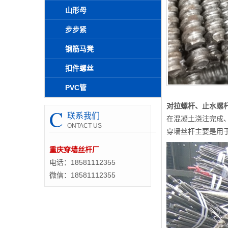
山形母
步步紧
钢筋马凳
扣件螺丝
PVC管
对拉螺杆、止水螺
C
联系我们
在混凝土浇注完成
ONTACT US
穿墙丝杆主要是用
重庆穿墙丝杆厂
电话：18581112355
微信：18581112355