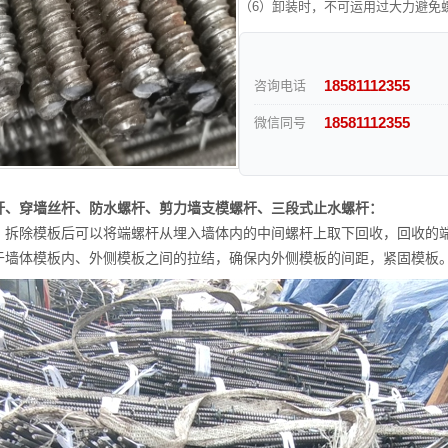
（6）卸装时，不可运用过大力避免螺
18581112355
咨询电话
18581112355
微信同号
杆、穿墙丝杆、防水螺杆、剪力墙支模螺杆、三段式止水螺杆：
、拆除模板后可以将端螺杆从埋入墙体内的中间螺杆上取下回收，回收的
于墙体模板内、外侧模板之间的拉结，确保内外侧模板的间距，紧固模板