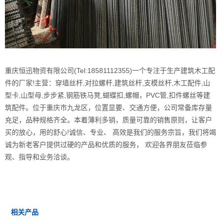
重庆恒迅物资有限公司(Tel:18581112355)一个专注于生产建筑木工配
件的厂家!主营：穿墙丝杆,对拉螺杆,建筑丝杆,支模丝杆,木工配件,山
型卡,山型母,步步紧,钢筋铁马凳,蝴蝶扣,螺帽，PVC管,扣件螺丝等建
筑配件。位于重庆市九龙区，位置显要、交通方便，公司常备库存量
充足，品种规格齐全。本着薄利多销，质量可靠的销售原则，让客户
买的放心，用的舒心!诚信、专业、 高效是我们的服务宗旨，我们将竭
诚为新老客户提供过硬的产品和优质的服务， 欢迎各界朋友莅临参
观、指导和业务洽谈。
相关产品