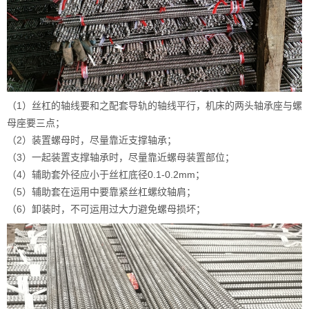
（1）丝杠的轴线要和之配套导轨的轴线平行，机床的两头轴承座与螺
母座要三点；
（2）装置螺母时，尽量靠近支撑轴承；
（3）一起装置支撑轴承时，尽量靠近螺母装置部位；
（4）辅助套外径应小于丝杠底径0.1-0.2mm；
（5）辅助套在运用中要靠紧丝杠螺纹轴肩；
（6）卸装时，不可运用过大力避免螺母损坏；