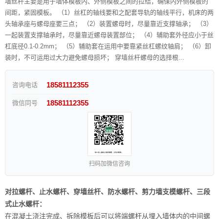
墙丝杆主要是用于墙体模板内、外侧模板之间的拉结，确保内外侧模板的
间距，紧固模板。 （1）丝杠的轴线要和之配套导轨的轴线平行，机床的两
头轴承座与螺母座要三点； （2）装置螺母时，尽量靠近支撑轴承； （3）
一起装置支撑轴承时，尽量靠近螺母装置部位； （4）辅助套外径应小于丝
杠底径0.1-0.2mm； （5）辅助套在运用中要靠紧丝杠螺纹轴肩； （6）卸
装时，不可运用过大力避免螺母损坏； 穿墙丝杆螺母的选择根...
18581112355
咨询电话
18581112355
微信同号
扫码加微信咨询
对拉螺杆、止水螺杆、穿墙丝杆、防水螺杆、剪力墙支模螺杆、三段
式止水螺杆：
在混凝土浇注完成、拆除模板后可以将端螺杆从埋入墙体内的中间螺