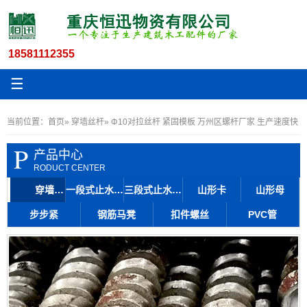
18581112355
☰
当前位置：
首页
»
穿墙丝杆
» Φ10对拉丝杆 紧固模板 万州区螺杆厂家 生产速度快
P
产品中心
RODUCT CENTER
穿墙丝杆
一段式止水丝杆
三段式止水丝杆
山形卡
山形母
步步紧
钢筋马凳
扣件螺丝
PVC管