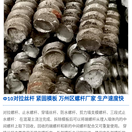
Φ10对拉丝杆 紧固模板 万州区螺杆厂家 生产速度快
对拉螺杆、止水螺杆、穿墙丝杆、防水螺杆、剪力墙支模螺杆、三段式止
水螺杆： 在混凝土浇注完成、拆除模板后可以将端螺杆从埋入墙体内的中
间螺杆上取下回收，回收的端螺杆和新的中间螺杆配合又可重复使用。 穿