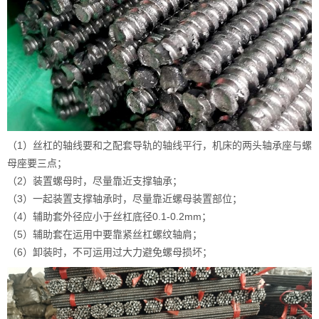
（1）丝杠的轴线要和之配套导轨的轴线平行，机床的两头轴承座与螺
母座要三点；
（2）装置螺母时，尽量靠近支撑轴承；
（3）一起装置支撑轴承时，尽量靠近螺母装置部位；
（4）辅助套外径应小于丝杠底径0.1-0.2mm；
（5）辅助套在运用中要靠紧丝杠螺纹轴肩；
（6）卸装时，不可运用过大力避免螺母损坏；