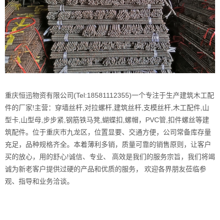
重庆恒迅物资有限公司(Tel:18581112355)一个专注于生产建筑木工配
件的厂家!主营：穿墙丝杆,对拉螺杆,建筑丝杆,支模丝杆,木工配件,山
型卡,山型母,步步紧,钢筋铁马凳,蝴蝶扣,螺帽，PVC管,扣件螺丝等建
筑配件。位于重庆市九龙区，位置显要、交通方便，公司常备库存量
充足，品种规格齐全。本着薄利多销，质量可靠的销售原则，让客户
买的放心，用的舒心!诚信、专业、 高效是我们的服务宗旨，我们将竭
诚为新老客户提供过硬的产品和优质的服务， 欢迎各界朋友莅临参
观、指导和业务洽谈。