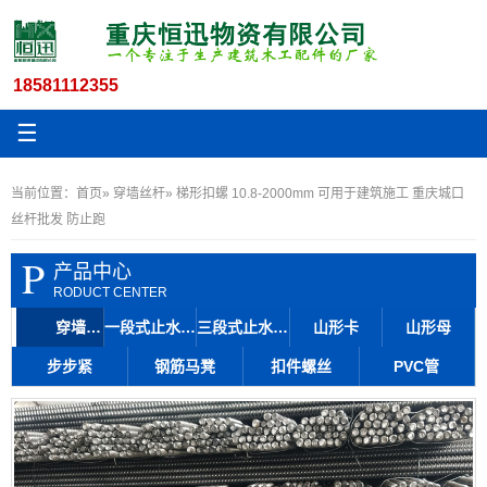
18581112355
☰
当前位置：
首页
»
穿墙丝杆
» 梯形扣螺 10.8-2000mm 可用于建筑施工 重庆城口
丝杆批发 防止跑
P
产品中心
RODUCT CENTER
穿墙丝杆
一段式止水丝杆
三段式止水丝杆
山形卡
山形母
步步紧
钢筋马凳
扣件螺丝
PVC管