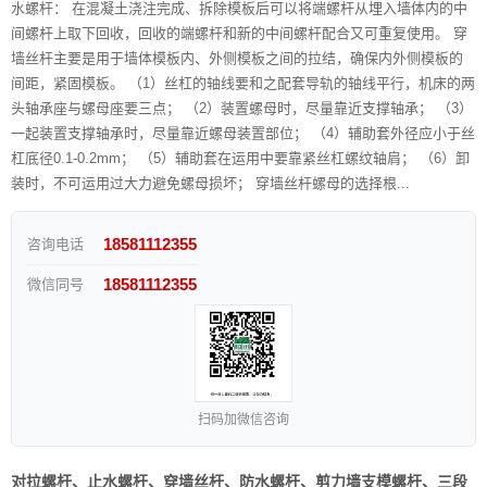
水螺杆： 在混凝土浇注完成、拆除模板后可以将端螺杆从埋入墙体内的中
间螺杆上取下回收，回收的端螺杆和新的中间螺杆配合又可重复使用。 穿
墙丝杆主要是用于墙体模板内、外侧模板之间的拉结，确保内外侧模板的
间距，紧固模板。 （1）丝杠的轴线要和之配套导轨的轴线平行，机床的两
头轴承座与螺母座要三点； （2）装置螺母时，尽量靠近支撑轴承； （3）
一起装置支撑轴承时，尽量靠近螺母装置部位； （4）辅助套外径应小于丝
杠底径0.1-0.2mm； （5）辅助套在运用中要靠紧丝杠螺纹轴肩； （6）卸
装时，不可运用过大力避免螺母损坏； 穿墙丝杆螺母的选择根...
18581112355
咨询电话
18581112355
微信同号
扫码加微信咨询
对拉螺杆、止水螺杆、穿墙丝杆、防水螺杆、剪力墙支模螺杆、三段