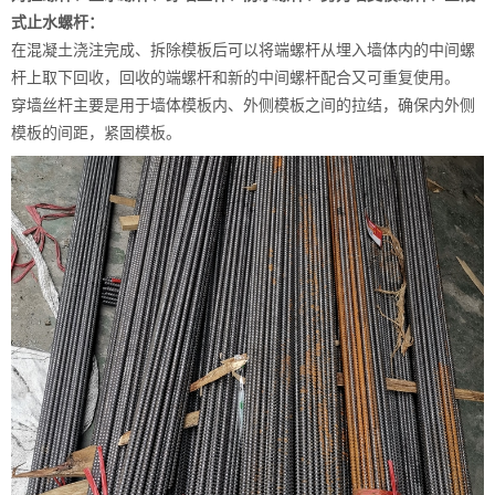
式止水螺杆：
在混凝土浇注完成、拆除模板后可以将端螺杆从埋入墙体内的中间螺
杆上取下回收，回收的端螺杆和新的中间螺杆配合又可重复使用。
穿墙丝杆主要是用于墙体模板内、外侧模板之间的拉结，确保内外侧
模板的间距，紧固模板。