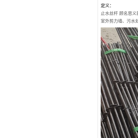
定义：
止水丝杆 顾名思
室外剪力墙、污水