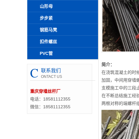
山形母
步步紧
钢筋马凳
扣件螺丝
PVC管
简介：
C
联系我们
在浇筑混凝土的时
ONTACT US
加固，中间用穿墙
支模施工中的三段
重庆穿墙丝杆厂
在不断总结施工经
电话：18581112355
两根对称的端螺杆
微信：18581112355