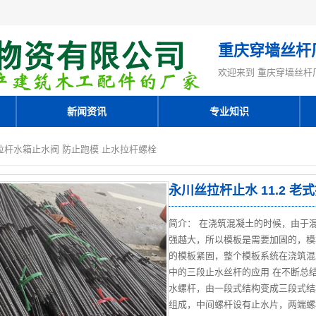
重庆穿墙丝杆
欢迎来到 重庆穿墙丝杆
新闻资讯
专业知识
老式拉杆水箱止水阀 防止跑模 止水拉杆螺栓
永川丝拉杆止水 11.2 
简介： 在浇筑混凝土的时候，由于
强越大，所以模板是需要加固的，模
的模板紧固，整个模板系统在浇筑混
中的三段止水丝杆的应用 在不断总
水螺杆，由一段式结构变成三段式结
组成，中间螺杆设有止水片，两端螺