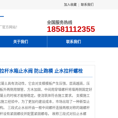
|
加入收藏
联系我们
厂
全国服务热线
18581112355
厂官方网站！
关于我们
联系我们
老式拉杆水箱止水阀 防止跑模 止水拉杆螺栓
混凝土具有流动性，它会对支模模板产生压强，层高越高，压
板外两侧用钢管，方木加固，中间用穿墙螺杆将墙两侧固定好
凝土的时候才能够稳定。使浇筑体符合施工要求。 支模施工
结施工经验中，为了更加约建设成本，市场出现了一种新型止
构。 三段式止水丝杆由一根中间螺杆连接两根对称的端螺杆
杆设有紧固螺纹并配置紧固螺母。 故称三段式对拉止水螺