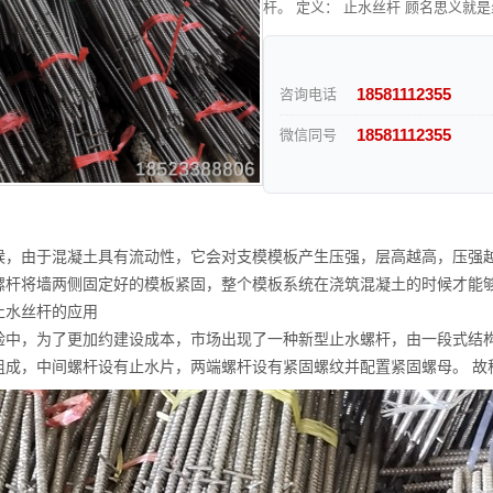
杆。 定义： 止水丝杆 顾名思义就
18581112355
咨询电话
18581112355
微信同号
候，由于混凝土具有流动性，它会对支模模板产生压强，层高越高，压强
螺杆将墙两侧固定好的模板紧固，整个模板系统在浇筑混凝土的时候才能
止水丝杆的应用
验中，为了更加约建设成本，市场出现了一种新型止水螺杆，由一段式结构
组成，中间螺杆设有止水片，两端螺杆设有紧固螺纹并配置紧固螺母。 故