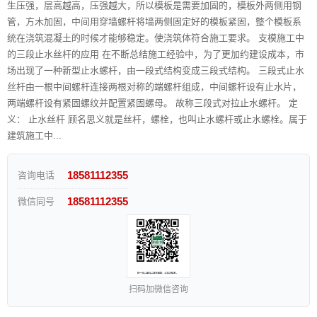
生压强，层高越高，压强越大，所以模板是需要加固的，模板外两侧用钢
管，方木加固，中间用穿墙螺杆将墙两侧固定好的模板紧固，整个模板系
统在浇筑混凝土的时候才能够稳定。使浇筑体符合施工要求。 支模施工中
的三段止水丝杆的应用 在不断总结施工经验中，为了更加约建设成本，市
场出现了一种新型止水螺杆，由一段式结构变成三段式结构。 三段式止水
丝杆由一根中间螺杆连接两根对称的端螺杆组成，中间螺杆设有止水片，
两端螺杆设有紧固螺纹并配置紧固螺母。 故称三段式对拉止水螺杆。 定
义： 止水丝杆 顾名思义就是丝杆，螺栓，也叫止水螺杆或止水螺栓。属于
建筑施工中...
18581112355
咨询电话
18581112355
微信同号
扫码加微信咨询