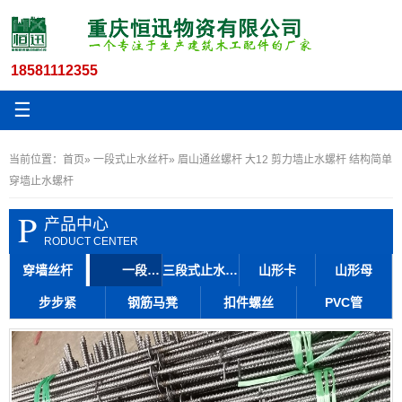
18581112355
☰
当前位置：
首页
»
一段式止水丝杆
» 眉山通丝螺杆 大12 剪力墙止水螺杆 结构简单
穿墙止水螺杆
P
产品中心
RODUCT CENTER
穿墙丝杆
一段式止水丝杆
三段式止水丝杆
山形卡
山形母
步步紧
钢筋马凳
扣件螺丝
PVC管