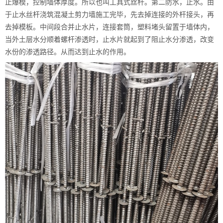
止爆模，控制墙体厚度。所以也叫工具式丝杆。第二防水，止水。由
于止水丝杆浇筑混凝土剪力墙施工完毕，先去掉连接的外杆接头，再
去掉模板。中间段合并止水片，连接套筒，塑料堵头留置于墙体内，
当外土层水分顺着螺杆渗透时，止水片就起到了阻止水分渗透，改变
水份的渗透路径。从而达到止水的作用。