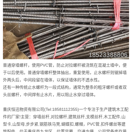
普通穿墙螺杆，使用PVC管，防止对拉螺杆被浇筑在混凝土墙中，便
于以后使用。普通穿墙螺杆整体抽出，重复使用，止水螺杆则锯掉墙
外两头后，中间段留在墙体，以保证墙体的不透水性。
还有一种传统止水螺杆为一段式结构，通常为整条的粗牙螺杆或者双
头丝螺杆，中间焊有止水片，用以阻止水穿过墙体。
重庆恒迅物资有限公司(Tel:18581112355)一个专注于生产建筑木工配
件的厂家!主营：穿墙丝杆,对拉螺杆,建筑丝杆,支模丝杆,木工配件,山
型卡,山型母,步步紧,钢筋铁马凳,蝴蝶扣,螺帽，PVC管,扣件螺丝等建
筑配件。位于重庆市九龙区，位置显要、交通方便，公司常备库存量