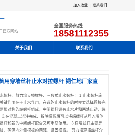
|
加入收藏
联系我们
厂
全国服务热线
18581112355
厂官方网站！
关于我们
联系我们
建筑用穿墙丝杆止水对拉螺杆 铜仁地厂家直
水螺杆、剪力墙支模螺杆、三段式止水螺杆： 1.止水螺杆施
关键作用在于止水作用，在选购止水螺杆的时候要选择焊接完
两根对称的端螺杆组成，中间螺杆设有止水片和两处止动，端
 2.在混凝土浇注完成、拆除模板后可以将端螺杆从埋入墙体
螺杆和新的中间螺杆配合又可重复使用。 3.穿墙丝杆主要是
结，确保内外侧模板的间距，紧固模板。 剪力墙穿墙丝杆介