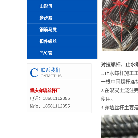
山形母
步步紧
钢筋马凳
扣件螺丝
PVC管
对拉螺杆、止水
C
联系我们
1.止水螺杆施
ONTACT US
一根中间螺杆连
2.在混凝土浇
重庆穿墙丝杆厂
电话：18581112355
使用。
微信：18581112355
3.穿墙丝杆主