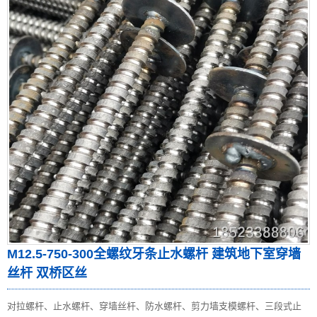
M12.5-750-300全螺纹牙条止水螺杆 建筑地下室穿墙
丝杆 双桥区丝
对拉螺杆、止水螺杆、穿墙丝杆、防水螺杆、剪力墙支模螺杆、三段式止