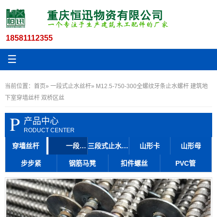
18581112355
☰
当前位置：
首页
»
一段式止水丝杆
» M12.5-750-300全螺纹牙条止水螺杆 建筑地
下室穿墙丝杆 双桥区丝
P
产品中心
RODUCT CENTER
穿墙丝杆
一段式止水丝杆
三段式止水丝杆
山形卡
山形母
步步紧
钢筋马凳
扣件螺丝
PVC管