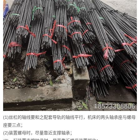
(1)丝杠的轴线要和之配套导轨的轴线平行，机床的两头轴承座与螺母
座要三点；
(2)装置螺母时，尽量靠近支撑轴承；