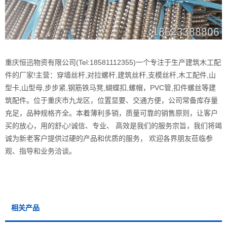
重庆恒迅物资有限公司(Tel:18581112355)一个专注于生产建筑木工配
件的厂家!主营：穿墙丝杆,对拉螺杆,建筑丝杆,支模丝杆,木工配件,山
型卡,山型母,步步紧,钢筋铁马凳,蝴蝶扣,螺帽，PVC管,扣件螺丝等建
筑配件。位于重庆市九龙区，位置显要、交通方便，公司常备库存量
充足，品种规格齐全。本着薄利多销，质量可靠的销售原则，让客户
买的放心，用的舒心!诚信、专业、 高效是我们的服务宗旨，我们将竭
诚为新老客户提供过硬的产品和优质的服务， 欢迎各界朋友莅临参
观、指导和业务洽谈。
相关产品