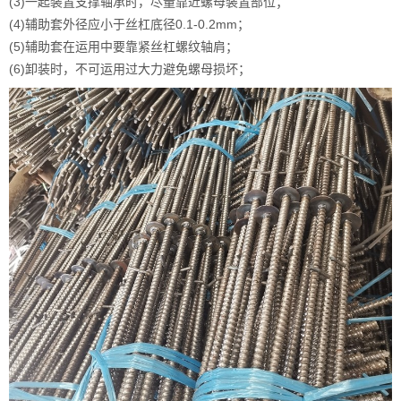
(3)一起装置支撑轴承时，尽量靠近螺母装置部位；
(4)辅助套外径应小于丝杠底径0.1-0.2mm；
(5)辅助套在运用中要靠紧丝杠螺纹轴肩；
(6)卸装时，不可运用过大力避免螺母损坏；