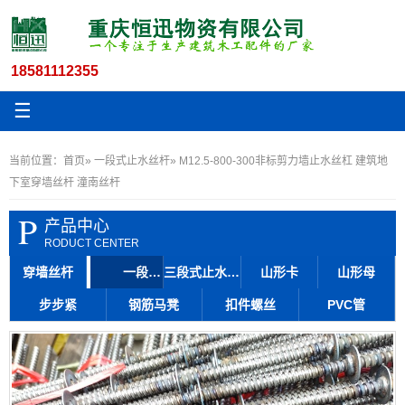
18581112355
☰
当前位置：
首页
»
一段式止水丝杆
» M12.5-800-300非标剪力墙止水丝杠 建筑地
下室穿墙丝杆 潼南丝杆
P
产品中心
RODUCT CENTER
穿墙丝杆
一段式止水丝杆
三段式止水丝杆
山形卡
山形母
步步紧
钢筋马凳
扣件螺丝
PVC管