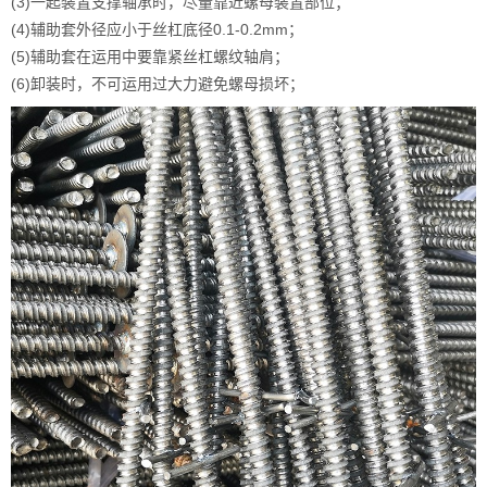
(3)一起装置支撑轴承时，尽量靠近螺母装置部位；
(4)辅助套外径应小于丝杠底径0.1-0.2mm；
(5)辅助套在运用中要靠紧丝杠螺纹轴肩；
(6)卸装时，不可运用过大力避免螺母损坏；