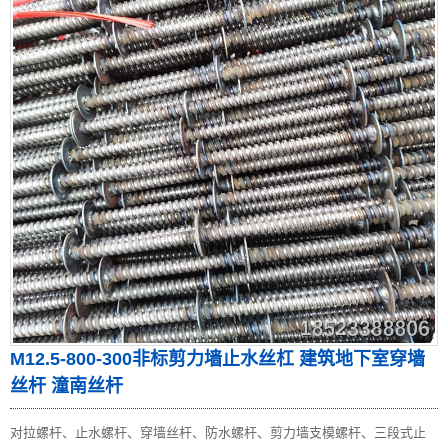
M12.5-800-300非标剪力墙止水丝杠 建筑地下室穿墙
丝杆 潼南丝杆
对拉螺杆、止水螺杆、穿墙丝杆、防水螺杆、剪力墙支模螺杆、三段式止