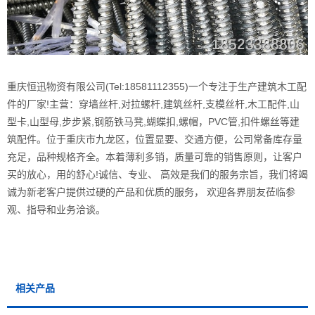
重庆恒迅物资有限公司(Tel:18581112355)一个专注于生产建筑木工配
件的厂家!主营：穿墙丝杆,对拉螺杆,建筑丝杆,支模丝杆,木工配件,山
型卡,山型母,步步紧,钢筋铁马凳,蝴蝶扣,螺帽，PVC管,扣件螺丝等建
筑配件。位于重庆市九龙区，位置显要、交通方便，公司常备库存量
充足，品种规格齐全。本着薄利多销，质量可靠的销售原则，让客户
买的放心，用的舒心!诚信、专业、 高效是我们的服务宗旨，我们将竭
诚为新老客户提供过硬的产品和优质的服务， 欢迎各界朋友莅临参
观、指导和业务洽谈。
相关产品