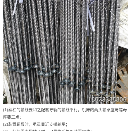
(1)丝杠的轴线要和之配套导轨的轴线平行，机床的两头轴承座与螺母
座要三点；
(2)装置螺母时，尽量靠近支撑轴承；