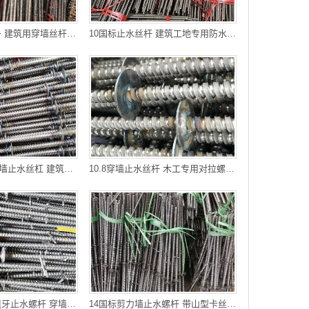
11.5穿墙止水压条 建筑用穿墙丝杆 奉节丝杆厂家 量大优惠
10国标止水丝杆 建筑工地专用防水对拉粗牙穿墙螺栓 甘孜州丝杆厂
250墙厚非标剪力墙止水丝杠 建筑用穿墙丝杆 安顺现货批发 可以开
10.8穿墙止水丝杆 木工专用对拉螺杆 渝中区螺杆厂家 长度可以切
14-700-250对拉粗牙止水螺杆 穿墙常用丝杆 云阳丝杆厂家 可以开
14国标剪力墙止水螺杆 带山型卡丝杆 巫溪螺杆厂家 专线物流