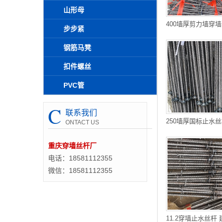
山形母
步步紧
钢筋马凳
扣件螺丝
PVC管
C
联系我们
ONTACT US
重庆穿墙丝杆厂
电话：18581112355
微信：18581112355