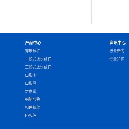
产品中心
资讯中心
穿墙丝杆
行业新闻
一段式止水丝杆
专业知识
三段式止水丝杆
山形卡
山形母
步步紧
钢筋马凳
扣件螺丝
PVC管