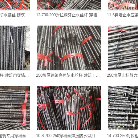
400墙厚剪力墙穿墙防水螺丝 建筑工地专用防水对拉粗牙穿墙螺栓
12-700-200对拉粗牙止水丝杆 穿墙常用丝杆 贵阳厂家直销 快速便
250墙厚国标止水丝杆 建筑用穿墙丝杆 双桥区丝杆厂家 大量现货
250墙厚建筑高强防水丝杆 建筑工地专用防水对拉粗牙穿墙螺栓 九
11.2穿墙止水丝杆 建筑专用穿墙丝 达州厂家直销 可以走专线物流
10.8-700-250穿墙丝焊接防水型扣丝杆 建筑地下室穿墙丝杆 贵阳丝