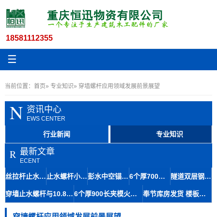
18581112355
☰
当前位置：
首页
»
专业知识
» 穿墙螺杆应用领域发展前景展望
N
资讯中心
EWS CENTER
行业新闻
专业知识
最新文章
R
ECENT
丝拉杆止水12.5与木工丝杆套管在地铁修建中的材料应用及石柱存储便捷性
止水螺杆小14丝杆木工房屋建筑材料九龙坡区生产速度快
彭水中空锚杆及14.5粗牙对拉螺杆止水拉杆螺栓快速生产技术
6个厚700长步步紧头工地建始火钩厂家扒钩型夹具专业知识
隧道双层钢筋马凳筋8-110工艺成熟间距稳定铜仁库房发货
穿墙止水螺杆与10.8对拉丝杆在大坝施工中的应用及体积优势
6个厚900长夹模火钩建筑专用夹具南江丝杆厂家规格齐全
奉节库房发货 楼板马镫人字形马凳6-140 成本经济提升结构强度
穿墙螺杆应用领域发展前景展望