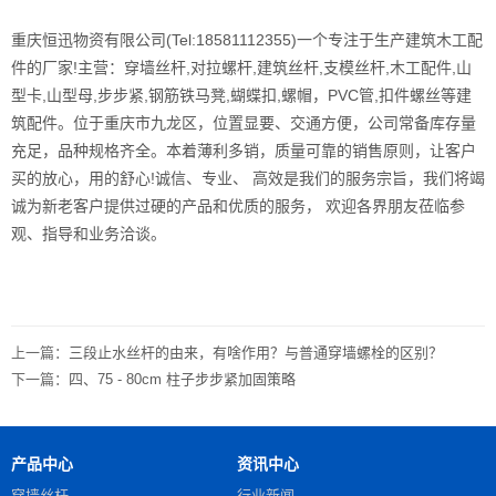
重庆恒迅物资有限公司(Tel:18581112355)一个专注于生产建筑木工配
件的厂家!主营：穿墙丝杆,对拉螺杆,建筑丝杆,支模丝杆,木工配件,山
型卡,山型母,步步紧,钢筋铁马凳,蝴蝶扣,螺帽，PVC管,扣件螺丝等建
筑配件。位于重庆市九龙区，位置显要、交通方便，公司常备库存量
充足，品种规格齐全。本着薄利多销，质量可靠的销售原则，让客户
买的放心，用的舒心!诚信、专业、 高效是我们的服务宗旨，我们将竭
诚为新老客户提供过硬的产品和优质的服务， 欢迎各界朋友莅临参
观、指导和业务洽谈。
上一篇：
三段止水丝杆的由来，有啥作用？与普通穿墙螺栓的区别？
下一篇：
四、75 - 80cm 柱子步步紧加固策略
产品中心
资讯中心
穿墙丝杆
行业新闻