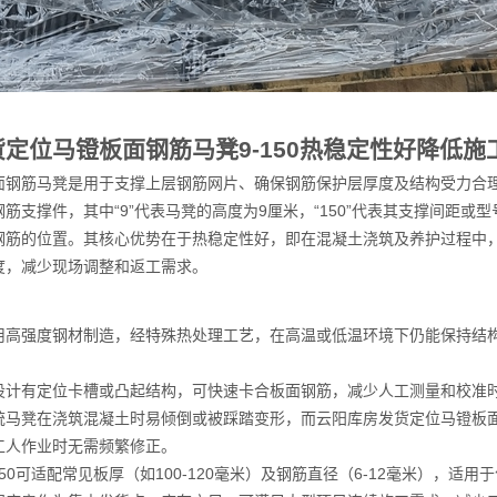
定位马镫板面钢筋马凳9-150热稳定性好降低
面钢筋马凳是用于支撑上层钢筋网片、确保钢筋保护层厚度及结构受力合理的
筋支撑件，其中“9”代表马凳的高度为9厘米，“150”代表其支撑间距
钢筋的位置。其核心优势在于热稳定性好，即在混凝土浇筑及养护过程中
度，减少现场调整和返工需求。
用高强度钢材制造，经特殊热处理工艺，在高温或低温环境下仍能保持结
设计有定位卡槽或凸起结构，可快速卡合板面钢筋，减少人工测量和校准
统马凳在浇筑混凝土时易倾倒或被踩踏变形，而云阳库房发货定位马镫板面钢
工人作业时无需频繁修正。
150可适配常见板厚（如100-120毫米）及钢筋直径（6-12毫米），