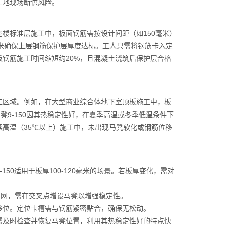
工地现场断供风险。
楼标准层施工中，板面钢筋需按设计间距（如150毫米）
厘米确保上层钢筋保护层厚度达标。工人只需将钢筋卡入定
钢筋施工时间缩短约20%，且混凝土浇筑后保护层合格
工区域。例如，在大型商业综合体地下室顶板施工中，板
凳9-150因其热稳定性好，在夏季高温或冬季低温条件下
高温（35℃以上）施工中，未出现马凳软化或钢筋位移
50适用于板厚100-120毫米的场景。若板厚变化，需对
筋网，需在交叉点增设马凳以增强稳定性。
移位。定位卡槽需与钢筋紧密贴合，确保无松动。
需及时检查并恢复马凳位置，利用其热稳定性好的特点快