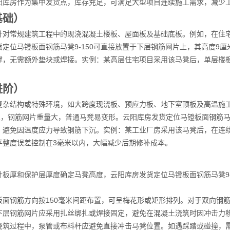
阳库房作为集中发货点，库存充足，可满足大型项目连续施工需求，减少
基础）
针对常规建筑工程中的现浇混凝土楼板、屋面板及基础底板。例如，在住宅
定位马镫板面钢筋马凳9-150可直接放置于下层钢筋网片上，其高度9
撑，无需额外垫块或焊接。实例：某高层住宅项目采用该马凳后，单层楼板
进阶）
复杂结构或特殊环境，如大跨度现浇板、预应力板、地下室顶板及高温施
上，钢筋网片重量大，普通马凳易变形。云阳库房发货定位马镫板面钢筋马
，避免因温度应力导致钢筋下沉。实例：某工业厂房采用该马凳后，在连续
平整度误差控制在3毫米以内，大幅减少后期修补成本。
板厚和保护层厚度确定马凳高度，云阳库房发货定位马镫板面钢筋马凳9-1
板面钢筋方向按150毫米间距布置，可呈梅花形或矩形排列。对于双向钢
下层钢筋网片应采用扎丝绑扎或焊接固定，避免在混凝土浇筑时因冲击力
浇筑过程中，泵管或布料杆应避免直接冲击马凳位置。如遇踩踏或碰撞，