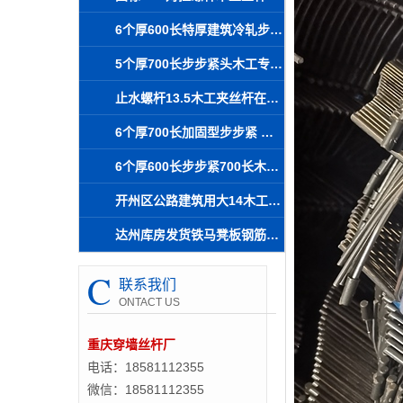
6个厚600长特厚建筑冷轧步步紧三江螺杆厂家批发
5个厚700长步步紧头木工专用夹具内江可送货到场
止水螺杆13.5木工夹丝杆在水利工程材料中的应用及结构特点
6个厚700长加固型步步紧 工地建筑木工用歇马厂家现货
6个厚600长步步紧700长木工火勾 万州丝杆加工厂库存充足
开州区公路建筑用大14木工等边丝杆止水螺杆方案
达州库房发货铁马凳板钢筋马凳筋9-140存储便捷辅助混凝土浇筑
C
联系我们
ONTACT US
重庆穿墙丝杆厂
电话：18581112355
微信：18581112355