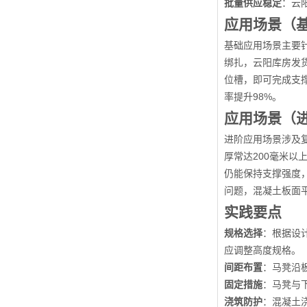
批量供应稳定
：云
应用场景（
基础应用场景主要
绑扎，云阳库房发货
位槽，即可完成支
率提升98%。
应用场景（
进阶应用场景涉及
厚常达200毫米以
仍能保持支撑强度
问题，混凝土板面
实践要点
规格选择
：根据设计
应调整高度规格。
间距布置
：马凳沿
固定措施
：马凳与
浇筑防护
：混凝土