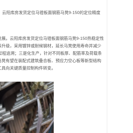
云阳库房发货定位马镫板面钢筋马凳9-150的定位精度
。云阳库房发货定位马镫板面钢筋马凳9-150热稳定性
料升级，采用镀锌或耐候钢材，延长马凳使用寿命并减少
工过程追溯；三是化生产，针对不同板厚、配筋率及荷载条
马凳有望在装配式建筑叠合板、预应力空心板等新型结构
工具向关键质量控制构件转变。