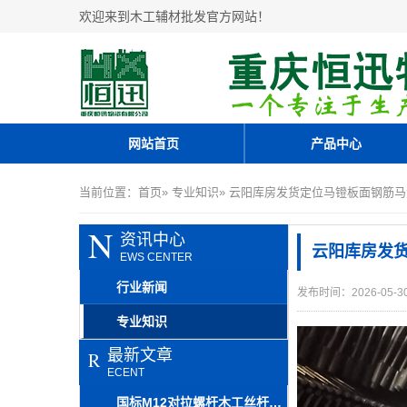
欢迎来到木工辅材批发官方网站！
网站首页
产品中心
当前位置：
首页
»
专业知识
» 云阳库房发货定位马镫板面钢筋马
N
资讯中心
云阳库房发货
EWS CENTER
行业新闻
发布时间：2026-05-3
专业知识
最新文章
R
ECENT
国标M12对拉螺杆木工丝杆母套建筑施工存储便捷