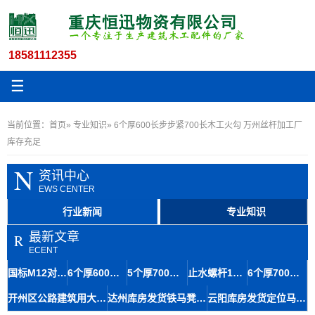
18581112355
☰
当前位置：
首页
»
专业知识
» 6个厚600长步步紧700长木工火勾 万州丝杆加工厂
库存充足
N
资讯中心
EWS CENTER
行业新闻
专业知识
最新文章
R
ECENT
国标M12对拉螺杆木工丝杆母套建筑施工存储便捷
6个厚600长特厚建筑冷轧步步紧三江螺杆厂家批发
5个厚700长步步紧头木工专用夹具内江可送货到场
止水螺杆13.5木工夹丝杆在水利工程材料中的应用及结构特点
6个厚700长加固型步步紧 工地建筑木工用歇马厂家现货
开州区公路建筑用大14木工等边丝杆止水螺杆方案
达州库房发货铁马凳板钢筋马凳筋9-140存储便捷辅助混凝土浇筑
云阳库房发货定位马镫板面钢筋马凳9-150热稳定性好降低施工难度