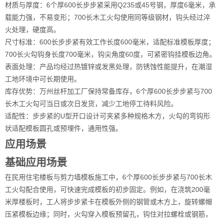
材质与厚度：6个厚600长步步紧采用Q235或45号钢，厚度6毫米，承
载能力强，不易变形；700长木工火勾使用同等级钢材，钩头经过淬
火处理，硬度高。
尺寸标准：600长步步紧有效工作长度600毫米，适配标准模板厚度；
700长火勾钩身长度700毫米，钩尖角度60度，可紧密钩挂模板边角。
表面处理：产品均经过热镀锌或发黑处理，防锈蚀性能提升，在潮湿
工地环境中可长期使用。
库存优势：万州丝杆加工厂保持常备库存，6个厚600长步步紧与700
长木工火勾可当日或次日发货，减少工地停工待料风险。
适配性：步步紧的U型开口设计可夹紧多种规格木方，火勾的弯钩形
状适配模板圆孔或预埋件，通用性强。
应用场景
基础应用场景
在民用住宅楼板与剪力墙模板施工中，6个厚600长步步紧与700长木
工火勾配合使用，可快速完成模板的初步固定。例如，在浇筑200毫
米厚楼板时，工人将步步紧卡在模板外侧的钢管或木方上，旋转螺帽
压紧模板边缘；同时，火勾穿入模板预留孔，钩住对拉螺栓或钢筋，