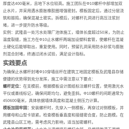
厚度达400毫米，且地下水位较高。施工团队在Φ10螺杆中部增加双
止水片，并采用遇水膨胀橡胶圈增强密封。模板固定后，通过分层浇
筑和振捣，确保混凝土密实。拆模后，对螺杆孔洞进行高压注浆封
堵，进一步提升防水等级。
实例：武隆县一处污水处理厂池体施工，墙体长度超过50米，为防止
温度裂缝，施工方在Φ10止水螺杆两端加设塑料套管，使螺杆在混凝
土硬化后能够取出，重复使用。同时，预留孔洞采用防水砂浆与膨胀
剂混合封堵，终通过闭水试验，满足设计指标。
实践要点
为确保止水螺杆封堵Φ10穿墙丝杆在建筑工地固定模板及武隆县存储
便捷的优势得到充分发挥，施工中需注意以下要点：
螺杆定位：
在支模前，根据模板设计图纸标注螺杆位置，使用激光水
平仪或墨线标记，确保间距均匀，避免歪斜。Φ10螺杆的间距通常为
450600毫米，具体依据墙体高度和混凝土侧压力计算。
模板加固牢固：
安装螺杆时，先穿入一侧模板，再穿过对侧模板，并
用螺母和山型卡锁紧。检查模板垂直度和接缝密合度，防止跑模。在
武隆县山区工地，需考虑风力影响，适当加密螺杆。