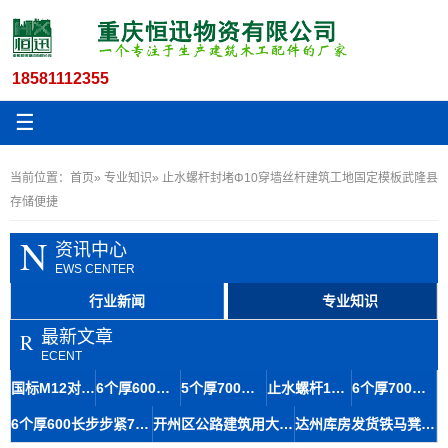
18581112355
☰
当前位置：
首页
»
专业知识
» 止水螺杆封堵Φ10穿墙丝杆建筑工地固定模板武隆县
存储便捷
N
资讯中心
EWS CENTER
行业新闻
专业知识
最新文章
R
ECENT
国标M12对拉螺杆木工丝杆母套建筑施工存储便捷
6个厚600长特厚建筑冷轧步步紧三江螺杆厂家批发
5个厚700长步步紧头木工专用夹具内江可送货到场
止水螺杆13.5木工夹丝杆在水利工程材料中的应用及结构特点
6个厚700长加固型步步紧 工地建筑木工用歇马厂家现货
6个厚600长步步紧700长木工火勾 万州丝杆加工厂库存充足
开州区公路建筑用大14木工等边丝杆止水螺杆方案
达州库房发货铁马凳板钢筋马凳筋9-140存储便捷辅助混凝土浇筑