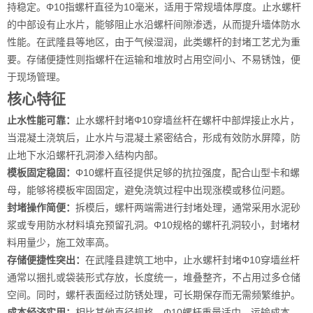
持稳定。Φ10指螺杆直径为10毫米，适用于常规墙体厚度。止水螺杆
的中部设有止水片，能够阻止水沿螺杆间隙渗透，从而提升墙体防水
性能。在武隆县等地区，由于气候湿润，此类螺杆的封堵工艺尤为重
要。存储便捷性则指螺杆在运输和堆放时占用空间小、不易锈蚀，便
于现场管理。
核心特征
止水性能可靠：
止水螺杆封堵Φ10穿墙丝杆在螺杆中部焊接止水片，
当混凝土浇筑后，止水片与混凝土紧密结合，形成有效防水屏障，防
止地下水沿螺杆孔洞渗入结构内部。
模板固定稳固：
Φ10螺杆直径提供足够的抗拉强度，配合山型卡和螺
母，能够将模板牢固固定，避免浇筑过程中出现涨模或移位问题。
封堵操作简便：
拆模后，螺杆两端需进行封堵处理，通常采用水泥砂
浆或专用防水材料填充预留孔洞。Φ10规格的螺杆孔洞较小，封堵材
料用量少，施工效率高。
存储便捷性突出：
在武隆县建筑工地中，止水螺杆封堵Φ10穿墙丝杆
通常以捆扎或袋装形式存放，长度统一，堆叠整齐，不占用过多仓储
空间。同时，螺杆表面经过防锈处理，可长期保存而无需频繁维护。
成本经济实用：
相比其他直径规格，Φ10螺杆重量适中，运输成本