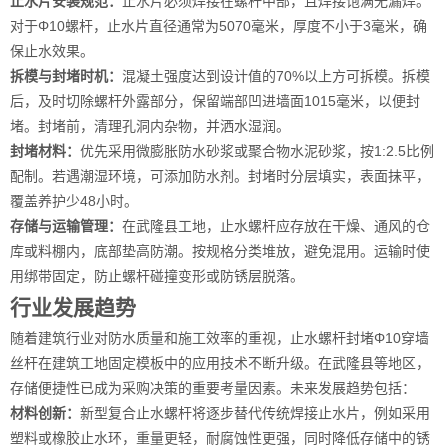
止水片安装规范：
止水片必须焊接在螺杆中部，且焊接饱满无漏焊。
对于Φ10螺杆，止水片直径通常为5070毫米，厚度不小于3毫米，确
保止水效果。
拆模与封堵时机：
混凝土强度达到设计值的70%以上方可拆模。拆模
后，及时切除螺杆外露部分，保留端部凹进墙面1015毫米，以便封
堵。封堵前，清理孔洞内杂物，并洒水湿润。
封堵材料：
优先采用微膨胀防水砂浆或聚合物水泥砂浆，按1:2.5比例
配制。若遇潮湿环境，可添加防水剂。封堵时分层填实，表面抹平，
覆盖养护少48小时。
存储与运输管理：
在武隆县工地，止水螺杆应存放在干燥、通风的仓
库或料棚内，底部垫高防潮。按规格分类堆放，避免混用。运输时使
用绑带固定，防止螺杆碰撞变形或防锈层脱落。
行业发展趋势
随着建筑行业对防水质量和施工效率的重视，止水螺杆封堵Φ10穿墙
丝杆在建筑工地固定模板中的应用技术不断升级。在武隆县等地区，
存储便捷性已成为采购决策的重要考量因素。未来发展趋势包括：
材料创新：
新型复合止水螺杆将逐步替代传统焊接止水片，例如采用
塑料或橡胶止水环，重量更轻，耐腐蚀性更强，同时降低存储中的锈