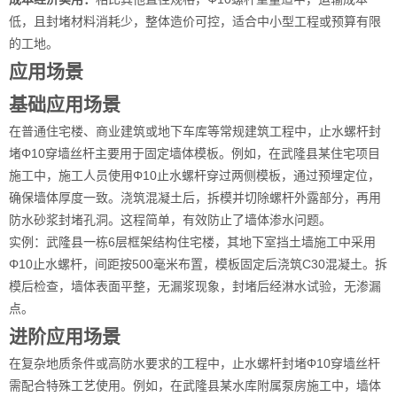
低，且封堵材料消耗少，整体造价可控，适合中小型工程或预算有限
的工地。
应用场景
基础应用场景
在普通住宅楼、商业建筑或地下车库等常规建筑工程中，止水螺杆封
堵Φ10穿墙丝杆主要用于固定墙体模板。例如，在武隆县某住宅项目
施工中，施工人员使用Φ10止水螺杆穿过两侧模板，通过预埋定位，
确保墙体厚度一致。浇筑混凝土后，拆模并切除螺杆外露部分，再用
防水砂浆封堵孔洞。这程简单，有效防止了墙体渗水问题。
实例：武隆县一栋6层框架结构住宅楼，其地下室挡土墙施工中采用
Φ10止水螺杆，间距按500毫米布置，模板固定后浇筑C30混凝土。拆
模后检查，墙体表面平整，无漏浆现象，封堵后经淋水试验，无渗漏
点。
进阶应用场景
在复杂地质条件或高防水要求的工程中，止水螺杆封堵Φ10穿墙丝杆
需配合特殊工艺使用。例如，在武隆县某水库附属泵房施工中，墙体