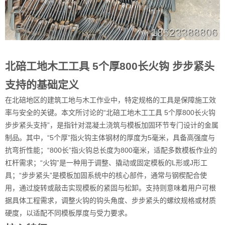
北碚工地木工工具 5个厚800长火钩 步步紧头
支持的基础定义
在北碚地区的建筑工地与木工作业中，特定规格的工具是保障施工效
率与安全的关键。本文所讨论的“北碚工地木工工具 5个厚800长火钩
步步紧头支持”，是指针对混凝土浇筑与模板加固环节专门设计的金属
制品。其中，“5个厚”指火钩主体钢材的厚度为5毫米，具备高强度与
抗弯折性能；“800长”指火钩总长度为800毫米，适配多数模板作业的
杠杆需求；“火钩”是一种用于调整、撬动或固定模板的L形或J形工
具；“步步紧头”是模板加固系统中的核心部件，通常与钢楔配合使
用，通过旋转或敲击实现模板的紧固与松卸。支持则意味着用户可根
据具体工程需求，调整火钩的钩头角度、步步紧头的螺纹规格或材质
硬度，以适配不同模板厚度与受力要求。