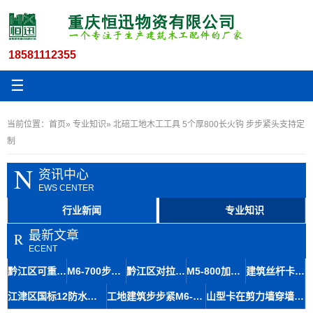
18581112355
☰
当前位置：
首页
»
专业知识
» 北碚工地木工工具 5个厚800长火钩 步步紧头支持定
制
N
资讯中心
EWS CENTER
行业新闻
专业知识
最新文章
R
ECENT
黔江区可重复利用穿墙螺杆大12木工夹丝杆全丝止水拉杆
M6-700步步紧拉紧器 建筑抗压步步紧 渔洞螺杆丝杆出售
黔江区对拉丝杆大14全丝螺杆三段式穿墙丝采购成本优势
M5-800加固型步步紧在工地梁夹具锁梁扣应用的专业知识
建筑丝杆卡剪力墙配件结构简单厂家直销专业知识
江津区国标12防水木工模板丝杆 穿墙丝杆剪力墙拉杆灵活使用
工地建筑步步紧M6-70060元市螺杆厂家扒钩型夹具
山型卡在剪力墙穿墙施工中的灵活应用与配件使用