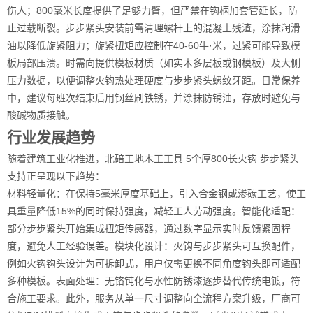
伤人；800毫米长度提供了足够力臂，但严禁在钩柄加套管延长，防
止过载断裂。步步紧头安装前需清理螺杆上的混凝土残渣，涂抹润滑
油以降低旋紧阻力；旋紧扭矩应控制在40-60牛·米，过紧可能导致模
板局部压溃。时需向提供模板材质（如实木多层板或钢模板）及大侧
压力数据，以便调整火钩热处理硬度与步步紧头螺纹牙距。日常保养
中，建议每班次结束后用钢丝刷铁锈，并涂抹防锈油，存放时避免与
酸碱物质接触。
行业发展趋势
随着建筑工业化推进，北碚工地木工工具 5个厚800长火钩 步步紧头
支持正呈现以下趋势：
材料轻量化：在保持5毫米厚度基础上，引入合金钢或渗碳工艺，使工
具重量降低15%的同时保持强度，减轻工人劳动强度。智能化适配：
部分步步紧头开始集成扭矩传感器，通过数字显示实时反馈紧固程
度，避免人工经验误差。模块化设计：火钩与步步紧头可互换配件，
例如火钩钩头设计为可拆卸式，用户仅需更换不同角度钩头即可适配
多种模板。表面处理：无铬钝化与水性防锈漆逐步替代传统电镀，符
合施工要求。此外，服务从单一尺寸调整向全流程方案升级，厂商可