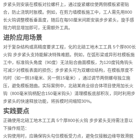
步紧头则安装在模板对拉螺杆上，通过旋紧螺纹使两侧模板紧密贴
合，防止浇筑时胀模。例如，在剪力墙模板施工中，工人需先用800
长火钩调整模板垂直度，随后在每50厘米间距安装步步紧头，旋手感
阻力明显增加即可，无需额外工具。
进阶应用场景
对于复杂结构或高精度要求工程，化的北碚工地木工工具 5个厚800长
火钩 步步紧头支持能解决特殊难题。例如，在弧形梁或异形柱模板施
工中，标准钩头角度（90度）无法贴合曲面模板，为120度钝角钩头
可减少对模板表面的损伤；步步紧头可为双螺纹结构，在模板厚度不
均时（如一侧18毫米、另一侧15毫米），通过调节两侧螺母独立施
压，避免模板翘曲。实际案例中，北碚某商业综合体项目使用加长火
钩（800毫米钩柄配合150毫米钩头）清理模板底部积灰，同时利用步
步紧头的快速释放功能，将拆模时间缩短30%。
实践要点
正确使用北碚工地木工工具 5个厚800长火钩 步步紧头支持需注意以
下操作规范：
火钩使用时，应确保钩头勾住模板受力点，避免仅接触边缘导致滑脱