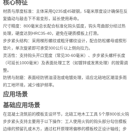
核心特征
材质与厚度标准：主体采用Q235或45碳钢，5毫米厚度设计确保在反
复撬动与敲击下不易变形，延长使用寿命。
尺寸精度：800毫米总长配合标准化钩头弧度，钩头弯曲部分经过热
处理，硬度达到HRC35-40，避免在硬质模板上打滑。
步步紧头结构：采用梯形螺纹或粗牙螺纹设计，配合防松螺母或楔形
垫片，单次旋紧即可承受300公斤以上侧向拉力。
灵活性：支持钩头开口宽度（常见30-60毫米）、步步紧头螺杆长度
（可延长1000毫米）及表面处理工艺（如镀锌或发黑处理）的按需调
整。
防锈与耐磨：表面经防锈油浸泡或电镀处理，适应北碚地区潮湿多雨
的工地环境，减少维护频率。
应用场景
基础应用场景
在混凝土浇筑前的模板支设环节，北碚工地木工工具 5个厚800长火钩
步步紧头支持主要用于以下操作：工人使用火钩的钩头部分勾住模板
边缘的预留孔或木方，通过杠杆原理将偏移的模板校正设计轴线；步