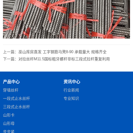
上一篇：
巫山库房直发 工字钢筋马凳8-90 承载量大 规格齐全
下一篇：
对拉丝杆M11.5国标粗牙螺杆非标三段式拉杆重复利用
产品中心
资讯中心
穿墙丝杆
行业新闻
一段式止水丝杆
专业知识
三段式止水丝杆
山形卡
山形母
步步紧