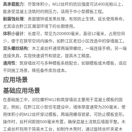
高承载能力
：尽管体积小，M12丝杆的抗拉强度可达400兆帕以上，
能承受混凝土浇筑时的侧压力，适用于中小型模板工程。
耐腐蚀处理
：表面镀锌或发黑处理，有效防止生锈，延长使用寿命，
尤其适合黔江区潮湿环境下的长期使用。
体积小设计
：长度可，常见为200800毫米，直径12毫米，占用空间
少，便于在狭窄空间内操作，如黔江区老旧小区改造中的穿墙施工。
双头螺纹结构
：木工桌丝杆通常两端带螺纹，一端连接手柄，另一端
连接夹具，实现快速调节和锁定，提高木工精度。
通用性
：筑穿墙丝可与多种模板系统配合，如钢模板或木模板，适应
不同施工场景，降低备件库存成本。
应用场景
基础应用场景
在基础施工中，对拉螺杆M12和筑穿墙丝主要用于混凝土模板的固
定。例如，在黔江区小型住宅建设中，墙体厚度通常为200毫米，使
用体积小的M12丝杆穿过模板，两端用螺母锁紧，可防止模板变形。
操作时，丝杆间距按500毫米布置，确保混凝土浇筑后墙面平整。木
工桌丝杆则用于简易木工台，如制作木凳时，通过旋转丝杆夹紧木