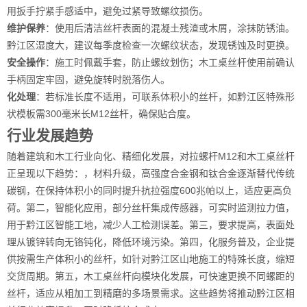
用扳手拧紧手感适中，避免过紧导致螺纹损伤。
维护保养
：使用后清洁丝杆表面的混凝土残渣或木屑，涂抹防锈油。
黔江区湿度大，建议每季度检查一次螺纹状态，发现锈蚀及时更换。
安全操作
：施工时佩戴手套，防止螺纹划伤；木工桌丝杆使用前确认
手柄固定牢固，避免旋转时脱落伤人。
化处理
：若标准长度不适用，可联系体积小的丝杆，如黔江区特殊形
状模板需300毫米长M12丝杆，确保贴合度。
行业发展趋势
随着建筑和木工行业向化、精细化发展，对拉螺杆M12和木工桌丝杆
正呈现以下趋势：，材料升级，高强度合金钢和钛合金逐渐替代传统
碳钢，在保持体积小的同时提升抗拉强度600兆帕以上，适应更高负
荷。第二，智能化应用，部分丝杆集成传感器，可实时监测拉力值，
用于黔江区智能工地，减少人工检测误差。第三，要求提高，表面处
理从镀锌转向无铬钝化，降低环境污染。第四，化服务普及，企业提
供按需生产体积小的丝杆，如针对黔江区山地施工的特殊长度，缩短
交货周期。第五，木工桌丝杆向模块化发展，可快速更换不同螺距的
丝杆，适应从粗加工到精磨的多场景需求。这些趋势将推动黔江区相