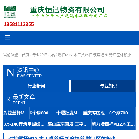
18581112355
☰
当前位置：
首页
»
专业知识
» 对拉螺杆M12 木工桌丝杆 筑穿墙丝 黔江区体积小
N
资讯中心
EWS CENTER
行业新闻
专业知识
最新文章
R
ECENT
对拉丝杆M11.5国标粗牙螺杆非标三段式拉杆重复利用
6个厚800长步步紧螺杠建筑专用夹具荣昌螺杆常年销售
十堰批发M5-80060步步紧 工地用可加工定制螺杆
重庆库房现货桥梁马镫钢筋一字型马凳7-120定位精准规格齐全
6个厚700长特厚步步紧建筑专用夹具大竹螺杆厂家
3.5-140建筑用蝴蝶卡 木工支模工具 山型卡批发 安装便捷
巫山库房直发 工字钢筋马凳8-90 承载量大 规格齐全
剪力墙螺杆M12木工等边丝杆房建施工拆除方便
对拉螺杆M12 木工桌丝杆 筑穿墙丝 黔江区体积小