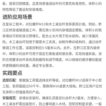
板，提高切割精度。这类场景强调丝杆的可靠性和易用性，体积小的
特性降低了搬运和安装难度。
进阶应用场景
在复杂工程中，对拉螺杆M12和木工桌丝杆发挥更高价值。例如，黔
江区桥梁或隧道施工中，需在狭小空间内穿墙固定模板，体积小的筑
穿墙丝可轻松穿过预埋孔，配合止水片用于防水结构，减少渗漏风
险。木工桌丝杆则用于精密木工夹具，如制作榫卯结构时，通过丝杆
微调工件位置，误差控制在0.5毫米以内。此外，在黔江区室内装修
中，体积小的丝杆可用于固定石膏板或轻钢龙骨，实现快速拆装。进
阶应用要求丝杆具有高耐磨性和调节精度，M12规格的细牙螺纹能提
供更精细的进给量，满足专业需求。
实践要点
选型匹配
：根据施工荷载选择丝杆等级，对拉螺杆M12适用于中小型
工程，若荷载超过50千牛，需换用M16或更大规格。黔江区用户应优
先体积小但强度高的产品。
安装规范
：穿墙丝安装时，确保孔洞直径比丝杆大2毫米，方便穿入；
木工桌丝杆需加装垫片，防止螺母嵌入木材。扭矩控制是关键，一般